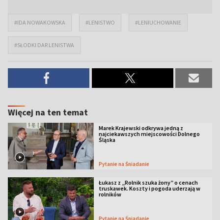
#IDA NOWAKOWSKA
#LENISTWO
#LENIUCHOWANIE
#SŁODKI DAR LENISTWA
Więcej na ten temat
Marek Krajewski odkrywa jedną z
najciekawszych miejscowości Dolnego
Śląska
Pytanie na Śniadanie
Łukasz z „Rolnik szuka żony” o cenach
truskawek. Koszty i pogoda uderzają w
rolników
Pytanie na Śniadanie