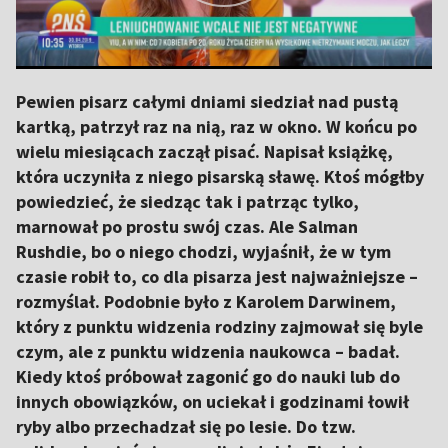
Pewien pisarz całymi dniami siedział nad pustą
kartką, patrzył raz na nią, raz w okno. W końcu po
wielu miesiącach zaczął pisać. Napisał książkę,
która uczyniła z niego pisarską sławę. Ktoś mógłby
powiedzieć, że siedząc tak i patrząc tylko,
marnował po prostu swój czas. Ale Salman
Rushdie, bo o niego chodzi, wyjaśnił, że w tym
czasie robił to, co dla pisarza jest najważniejsze –
rozmyślał. Podobnie było z Karolem Darwinem,
który z punktu widzenia rodziny zajmował się byle
czym, ale z punktu widzenia naukowca – badał.
Kiedy ktoś próbował zagonić go do nauki lub do
innych obowiązków, on uciekał i godzinami łowił
ryby albo przechadzał się po lesie. Do tzw.