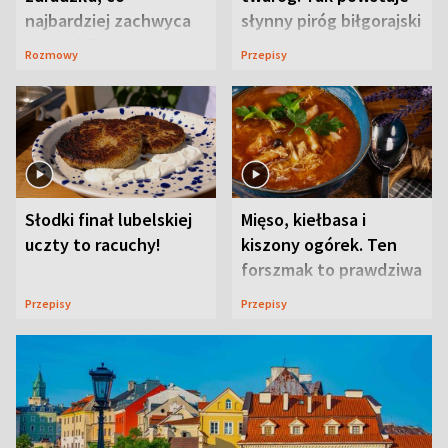
najbardziej zachwyca
słynny piróg biłgorajski
ją w Lublinie
Rozmowy
Przepisy
Słodki finał lubelskiej
Mięso, kiełbasa i
uczty to racuchy!
kiszony ogórek. Ten
forszmak to prawdziwa
uczta
Przepisy
Przepisy