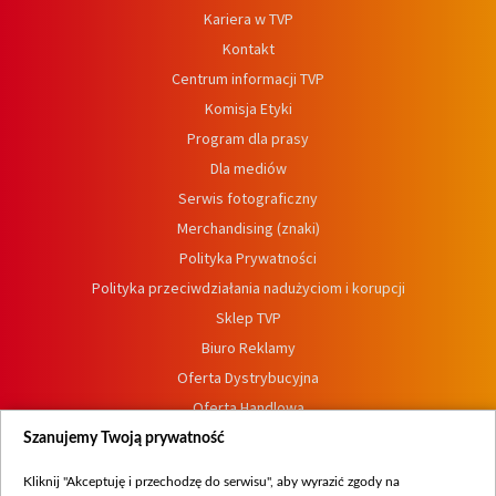
Kariera w TVP
Kontakt
Centrum informacji TVP
Komisja Etyki
Program dla prasy
Dla mediów
Serwis fotograficzny
Merchandising (znaki)
Polityka Prywatności
Polityka przeciwdziałania nadużyciom i korupcji
Sklep TVP
Biuro Reklamy
Oferta Dystrybucyjna
Oferta Handlowa
Dostępność
Szanujemy Twoją prywatność
Moje zgody
Kliknij "Akceptuję i przechodzę do serwisu", aby wyrazić zgody na