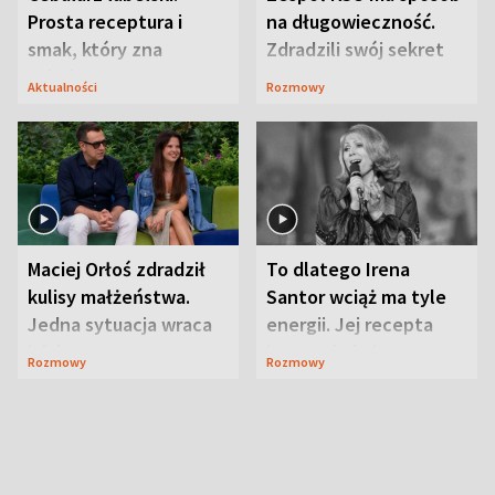
Prosta receptura i
na długowieczność.
smak, który zna
Zdradzili swój sekret
Lubelszczyzna
Aktualności
Rozmowy
Maciej Orłoś zdradził
To dlatego Irena
kulisy małżeństwa.
Santor wciąż ma tyle
Jedna sytuacja wraca
energii. Jej recepta
jak bumerang
jest zaskakująco
Rozmowy
Rozmowy
prosta