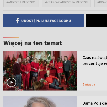
#ANDRZEJ MLECZKO
#KRAKÓW ANDRZEJA MLECZKI
#KRA
UDOSTĘPNIJ NA FACEBOOKU
Więcej na ten temat
Czas na świą
prezentuje w
Gwiazdy
Dama Polskiej