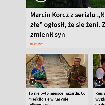
Marcin Korcz z serialu „N
złe” ogłosił, że się żeni. 
zmienił syn
Rozmowy
To nie było miejsce hazardu. Co
Rejs 
mieściło się w Kasynie
wygl
Oficerskim?
wod