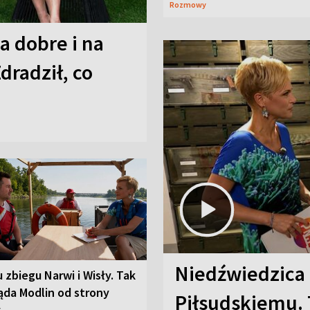
Rozmowy
a dobre i na
Zdradził, co
Niedźwiedzica
u zbiegu Narwi i Wisły. Tak
ąda Modlin od strony
Piłsudskiemu. 
y