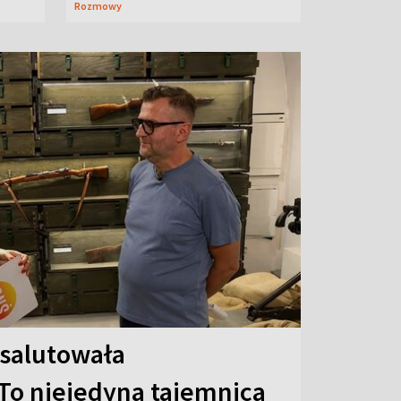
Rozmowy
 salutowała
To niejedyna tajemnica