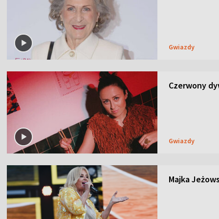
Gwiazdy
Czerwony dyw
Gwiazdy
Majka Jeżows