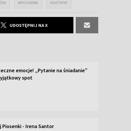
KÓW
#RYSOWNIK
#SATYRYK
UDOSTĘPNIJ NA X
teczne emocje! „Pytanie na śniadanie”
yjątkowy spot
 Piosenki - Irena Santor