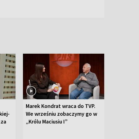
Marek Kondrat wraca do TVP.
iej-
We wrześniu zobaczymy go w
cza
„Królu Maciusiu I”