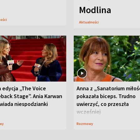
Modlina
ności
Aktualności
 edycja „The Voice
Anna z „Sanatorium miłoś
back Stage”. Ania Karwan
pokazała biceps. Trudno
wiada niespodzianki
uwierzyć, co przeszła
wcześniej
wy
Rozmowy