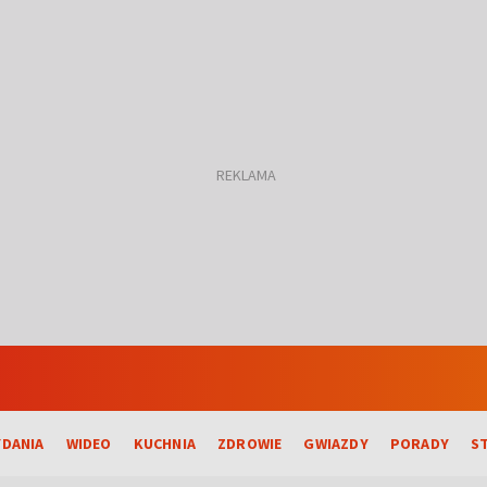
DANIA
WIDEO
KUCHNIA
ZDROWIE
GWIAZDY
PORADY
S