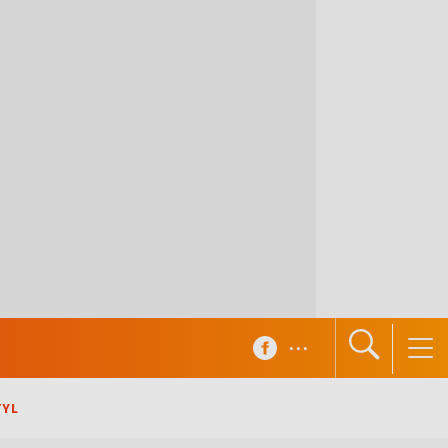
...
TYL