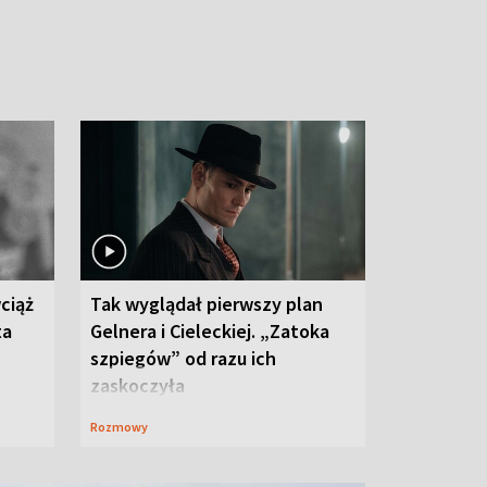
ciąż
Tak wyglądał pierwszy plan
ta
Gelnera i Cieleckiej. „Zatoka
szpiegów” od razu ich
zaskoczyła
Rozmowy