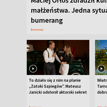
Maciej Orłoś zdradził kul
małżeństwa. Jedna sytua
bumerang
Rozmowy
To działo się z nim na planie
Wiat
„Zatoki Szpiegów”. Mateusz
Tarno
Janicki odsłonił aktorski sekret
dobr