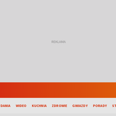
DANIA
WIDEO
KUCHNIA
ZDROWIE
GWIAZDY
PORADY
S