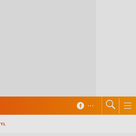
...
TYL