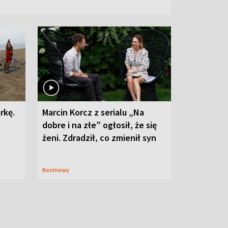
rkę.
Marcin Korcz z serialu „Na
dobre i na złe” ogłosił, że się
żeni. Zdradził, co zmienił syn
Rozmowy