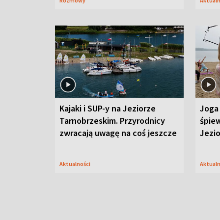
Rozmowy
Aktual
Kajaki i SUP-y na Jeziorze
Joga 
Tarnobrzeskim. Przyrodnicy
śpiew
zwracają uwagę na coś jeszcze
Jezi
Aktualności
Aktual