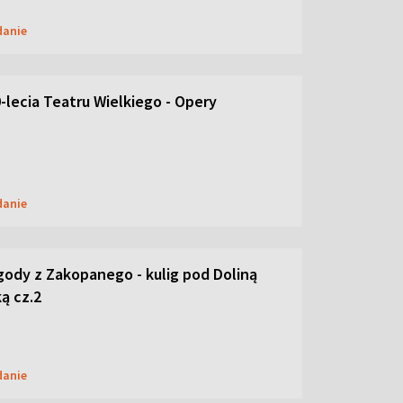
danie
-lecia Teatru Wielkiego - Opery
danie
ody z Zakopanego - kulig pod Doliną
ą cz.2
danie