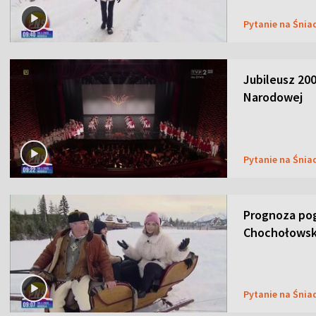
Pytanie na Śnia
Jubileusz 200
Narodowej
Pytanie na Śnia
Prognoza pog
Chochołowsk
Pytanie na Śnia