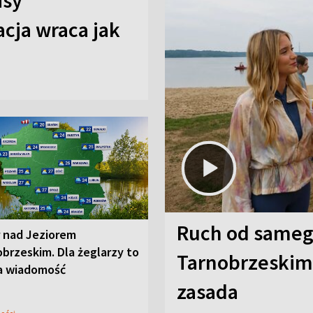
isy
cja wraca jak
Ruch od sameg
r nad Jeziorem
brzeskim. Dla żeglarzy to
Tarnobrzeskim,
a wiadomość
zasada