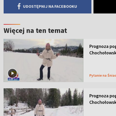
UDOSTĘPNIJ NA FACEBOOKU
Więcej na ten temat
Prognoza pog
Chochołowsk
Pytanie na Śnia
Prognoza pog
Chochołowsk