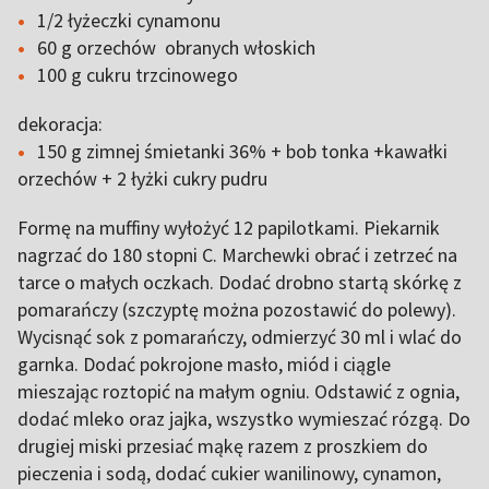
1/2 łyżeczki cynamonu
60 g orzechów obranych włoskich
100 g cukru trzcinowego
dekoracja:
150 g zimnej śmietanki 36% + bob tonka +kawałki
orzechów + 2 łyżki cukry pudru
Formę na muffiny wyłożyć 12 papilotkami. Piekarnik
nagrzać do 180 stopni C. Marchewki obrać i zetrzeć na
tarce o małych oczkach. Dodać drobno startą skórkę z
pomarańczy (szczyptę można pozostawić do polewy).
Wycisnąć sok z pomarańczy, odmierzyć 30 ml i wlać do
garnka. Dodać pokrojone masło, miód i ciągle
mieszając roztopić na małym ogniu. Odstawić z ognia,
dodać mleko oraz jajka, wszystko wymieszać rózgą. Do
drugiej miski przesiać mąkę razem z proszkiem do
pieczenia i sodą, dodać cukier wanilinowy, cynamon,