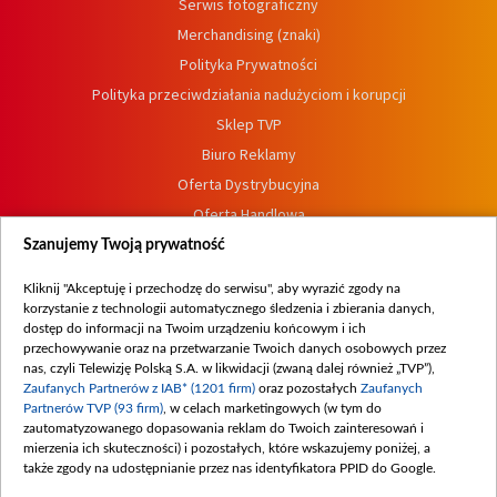
Serwis fotograficzny
Merchandising (znaki)
Polityka Prywatności
Polityka przeciwdziałania nadużyciom i korupcji
Sklep TVP
Biuro Reklamy
Oferta Dystrybucyjna
Oferta Handlowa
Dostępność
Szanujemy Twoją prywatność
Moje zgody
Kliknij "Akceptuję i przechodzę do serwisu", aby wyrazić zgody na
Procedura zgłoszeń wewnętrznych
korzystanie z technologii automatycznego śledzenia i zbierania danych,
dostęp do informacji na Twoim urządzeniu końcowym i ich
przechowywanie oraz na przetwarzanie Twoich danych osobowych przez
nas, czyli Telewizję Polską S.A. w likwidacji (zwaną dalej również „TVP”),
Zaufanych Partnerów z IAB* (1201 firm)
oraz pozostałych
Zaufanych
Partnerów TVP (93 firm)
, w celach marketingowych (w tym do
zautomatyzowanego dopasowania reklam do Twoich zainteresowań i
mierzenia ich skuteczności) i pozostałych, które wskazujemy poniżej, a
także zgody na udostępnianie przez nas identyfikatora PPID do Google.