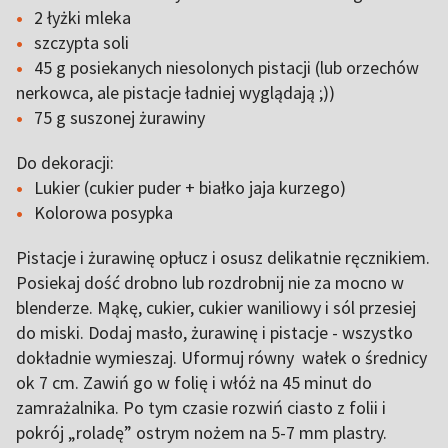
2 łyżki mleka
szczypta soli
45 g posiekanych niesolonych pistacji (lub orzechów
nerkowca, ale pistacje ładniej wyglądają ;))
75 g suszonej żurawiny
Do dekoracji:
Lukier (cukier puder + białko jaja kurzego)
Kolorowa posypka
Pistacje i żurawinę opłucz i osusz delikatnie ręcznikiem.
Posiekaj dość drobno lub rozdrobnij nie za mocno w
blenderze. Mąkę, cukier, cukier waniliowy i sól przesiej
do miski. Dodaj masło, żurawinę i pistacje - wszystko
dokładnie wymieszaj. Uformuj równy wałek o średnicy
ok 7 cm. Zawiń go w folię i włóż na 45 minut do
zamrażalnika. Po tym czasie rozwiń ciasto z folii i
pokrój „roladę” ostrym nożem na 5-7 mm plastry.