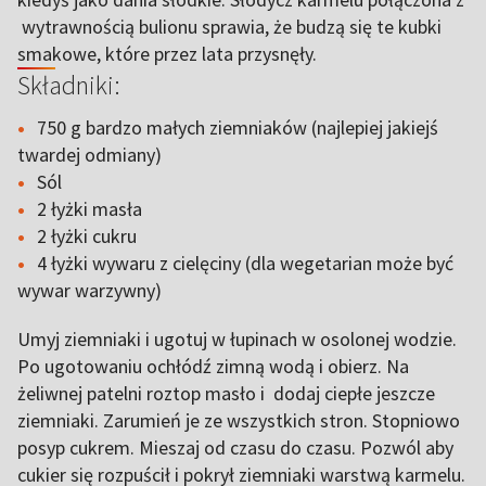
wytrawnością bulionu sprawia, że budzą się te kubki
smakowe, które przez lata przysnęły.
Składniki:
750 g bardzo małych ziemniaków (najlepiej jakiejś
twardej odmiany)
Sól
2 łyżki masła
2 łyżki cukru
4 łyżki wywaru z cielęciny (dla wegetarian może być
wywar warzywny)
Umyj ziemniaki i ugotuj w łupinach w osolonej wodzie.
Po ugotowaniu ochłódź zimną wodą i obierz. Na
żeliwnej patelni roztop masło i dodaj ciepłe jeszcze
ziemniaki. Zarumień je ze wszystkich stron. Stopniowo
posyp cukrem. Mieszaj od czasu do czasu. Pozwól aby
cukier się rozpuścił i pokrył ziemniaki warstwą karmelu.