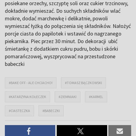
posiekane orzechy, szczyptę soli oraz cukier trzcinowy,
dokładnie wymieszać. Do suchych składników wlać
mokre, dodać marchewkę i delikatnie, powoli
wymieszać łyżką do połączenia się składników. Nałożyć
porcje ciasta do papilotek i wstawić do nagrzanego
piekarnika. Piec przez 30 minut. Do dekoracji ubić
śmietankę z dodatkiem cukru pudru, bobu i skórki
pomarańczowej, wyszprycować na przestudzone
babeczki
#BAKE OFF - ALE CHCIACHO!
#TOMASZ BĄCZKOWSKI
#KATARZYNA KOŁECZEK
#ZIEMNIAKI
#KARMEL
#CIASTECZKA
#BABECZKI