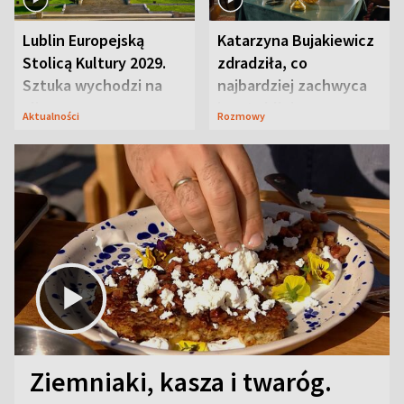
Lublin Europejską
Katarzyna Bujakiewicz
Stolicą Kultury 2029.
zdradziła, co
Sztuka wychodzi na
najbardziej zachwyca
ulice
ją w Lublinie
Aktualności
Rozmowy
Ziemniaki, kasza i twaróg.