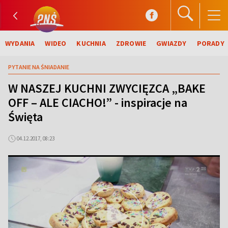
WYDANIA
WIDEO
KUCHNIA
ZDROWIE
GWIAZDY
PORADY
PYTANIE NA ŚNIADANIE
W NASZEJ KUCHNI ZWYCIĘZCA „BAKE
OFF – ALE CIACHO!” - inspiracje na
Święta
04.12.2017, 08:23