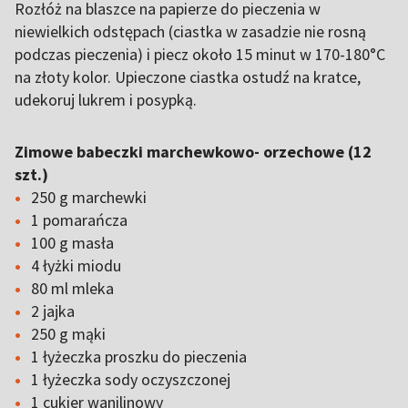
Rozłóż na blaszce na papierze do pieczenia w
niewielkich odstępach (ciastka w zasadzie nie rosną
podczas pieczenia) i piecz około 15 minut w 170-180°C
na złoty kolor. Upieczone ciastka ostudź na kratce,
udekoruj lukrem i posypką.
Zimowe babeczki marchewkowo- orzechowe (12
szt.)
250 g marchewki
1 pomarańcza
100 g masła
4 łyżki miodu
80 ml mleka
2 jajka
250 g mąki
1 łyżeczka proszku do pieczenia
1 łyżeczka sody oczyszczonej
1 cukier wanilinowy