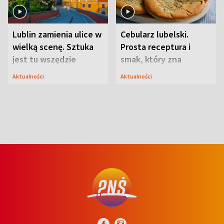
Lublin zamienia ulice w
Cebularz lubelski.
wielką scenę. Sztuka
Prosta receptura i
jest tu wszędzie
smak, który zna
Lubelszczyzna
Aktualności
Aktualności