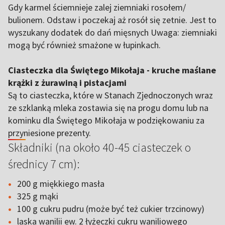
Gdy karmel ściemnieje zalej ziemniaki rosołem/
bulionem. Odstaw i poczekaj aż rosół się zetnie. Jest to
wyszukany dodatek do dań mięsnych Uwaga: ziemniaki
mogą być również smażone w łupinkach.
Ciasteczka dla Świętego Mikołaja - kruche maślane
krążki z żurawiną i pistacjami
Są to ciasteczka, które w Stanach Zjednoczonych wraz
ze szklanką mleka zostawia się na progu domu lub na
kominku dla Świętego Mikołaja w podziękowaniu za
przyniesione prezenty.
Składniki (na około 40-45 ciasteczek o
średnicy 7 cm):
200 g miękkiego masła
325 g mąki
100 g cukru pudru (może być też cukier trzcinowy)
laska wanilii ew. 2 łyżeczki cukru waniliowego