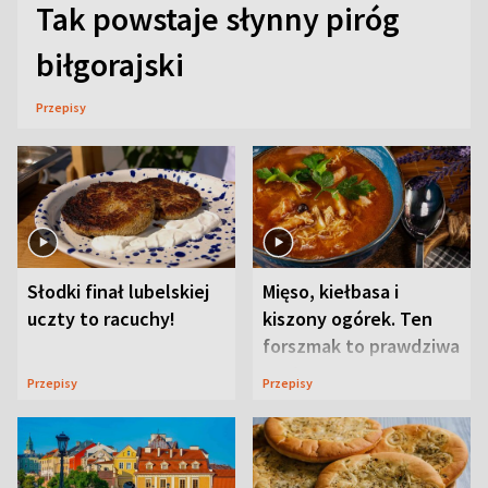
Tak powstaje słynny piróg
biłgorajski
Przepisy
Słodki finał lubelskiej
Mięso, kiełbasa i
uczty to racuchy!
kiszony ogórek. Ten
forszmak to prawdziwa
uczta
Przepisy
Przepisy