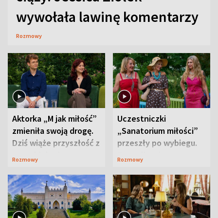
wywołała lawinę komentarzy
Rozmowy
Aktorka „M jak miłość”
Uczestniczki
zmieniła swoją drogę.
„Sanatorium miłości”
Dziś wiąże przyszłość z
przeszły po wybiegu.
neurobiologią
Te stylizacje
Rozmowy
Rozmowy
przyciągały wzrok