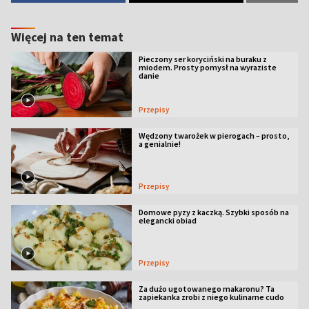
Więcej na ten temat
Pieczony ser koryciński na buraku z
miodem. Prosty pomysł na wyraziste
danie
Przepisy
Wędzony twarożek w pierogach – prosto,
a genialnie!
Przepisy
Domowe pyzy z kaczką. Szybki sposób na
elegancki obiad
Przepisy
Za dużo ugotowanego makaronu? Ta
zapiekanka zrobi z niego kulinarne cudo