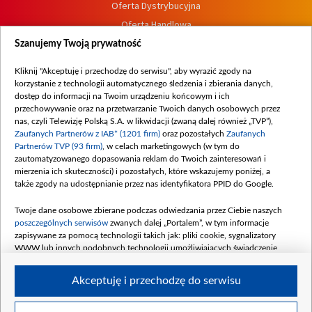
Oferta Dystrybucyjna
Oferta Handlowa
Dostępność
Szanujemy Twoją prywatność
Moje zgody
Kliknij "Akceptuję i przechodzę do serwisu", aby wyrazić zgody na
Procedura zgłoszeń wewnętrznych
korzystanie z technologii automatycznego śledzenia i zbierania danych,
dostęp do informacji na Twoim urządzeniu końcowym i ich
przechowywanie oraz na przetwarzanie Twoich danych osobowych przez
nas, czyli Telewizję Polską S.A. w likwidacji (zwaną dalej również „TVP”),
Zaufanych Partnerów z IAB* (1201 firm)
oraz pozostałych
Zaufanych
Partnerów TVP (93 firm)
, w celach marketingowych (w tym do
zautomatyzowanego dopasowania reklam do Twoich zainteresowań i
mierzenia ich skuteczności) i pozostałych, które wskazujemy poniżej, a
także zgody na udostępnianie przez nas identyfikatora PPID do Google.
Twoje dane osobowe zbierane podczas odwiedzania przez Ciebie naszych
poszczególnych serwisów
zwanych dalej „Portalem”, w tym informacje
zapisywane za pomocą technologii takich jak: pliki cookie, sygnalizatory
WWW lub innych podobnych technologii umożliwiających świadczenie
dopasowanych i bezpiecznych usług, personalizację treści oraz reklam,
udostępnianie funkcji mediów społecznościowych oraz analizowanie ruchu
Akceptuję i przechodzę do serwisu
w Internecie.