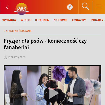
WYDANIA
WIDEO
KUCHNIA
ZDROWIE
GWIAZDY
PORADY
PYTANIE NA ŚNIADANIE
Fryzjer dla psów - konieczność czy
fanaberia?
10.04.2025, 08:59