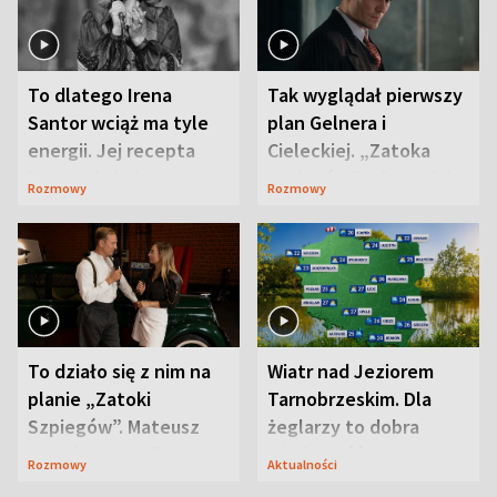
To dlatego Irena
Tak wyglądał pierwszy
Santor wciąż ma tyle
plan Gelnera i
energii. Jej recepta
Cieleckiej. „Zatoka
jest zaskakująco
szpiegów” od razu ich
Rozmowy
Rozmowy
prosta
zaskoczyła
To działo się z nim na
Wiatr nad Jeziorem
planie „Zatoki
Tarnobrzeskim. Dla
Szpiegów”. Mateusz
żeglarzy to dobra
Janicki odsłonił
wiadomość
Rozmowy
Aktualności
aktorski sekret