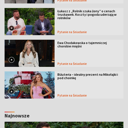
Pytanie na Śniadanie
Łukasz z „Rolnik szuka żony” o cenach
truskawek. Koszty i pogoda uderzają w
rolników
Pytanie na Śniadanie
Ewa Chodakowska o tajemniczej
chorobie mięśni
Pytanie na Śniadanie
Biżuteria – idealny prezent na Mikołajki i
pod choinkę
Pytanie na Śniadanie
Najnowsze