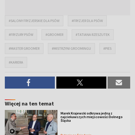
#SALONY FRYZJERSKIE DLA PSÓW
#FRYZJER DLA PSÓW
#FRYZURY PSÓW
#GROOMER
#TATIANA RZESZUTEK
#MASTER GROOMER
#MISTRZYNI GROOMINGU
#PIES
#KARIERA
Więcej na ten temat
Marek Krajewski odkrywa jedną z
najciekawszych miejscowości Dolnego
Śląska