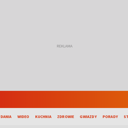
DANIA
WIDEO
KUCHNIA
ZDROWIE
GWIAZDY
PORADY
S