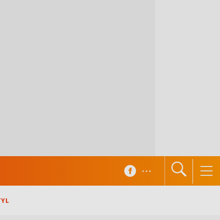
...
TYL