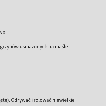
owe
ch grzybów usmażonych na maśle
ęste). Odrywać i rolować niewielkie