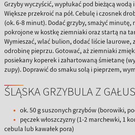
Grzyby wyczyścić, wypłukać pod bieżącą wodą 
Większe przekroić na pół. Cebulę i czosnek dr
(ok. 6-8 minut). Dodać grzyby, smażyć minutę, 
pokrojone w kostkę ziemniaki oraz startą na ta
Wymieszać, wlać bulion, dodać liście laurowe, zie
odrobinę pieprzu. Gotować, aż ziemniaki zmięk
posiekany koperek i zahartowaną śmietanę (wy
zupy). Doprawić do smaku solą i pieprzem, wym
ŚLĄSKA GRZYBULA Z GAŁU
ok. 50 g suszonych grzybów (borowiki, pod
pęczek włoszczyzny (1-2 marchewki, 1 kor
cebula lub kawałek pora)