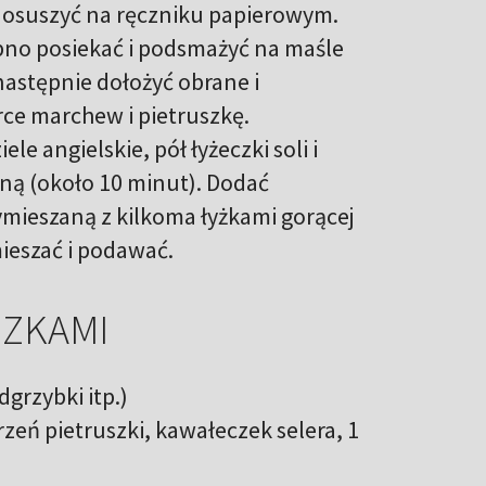
i osuszyć na ręczniku papierowym.
obno posiekać i podsmażyć na maśle
następnie dołożyć obrane i
rce marchew i pietruszkę.
le angielskie, pół łyżeczki soli i
ną (około 10 minut). Dodać
mieszaną z kilkoma łyżkami gorącej
ieszać i podawać.
SZKAMI
grzybki itp.)
zeń pietruszki, kawałeczek selera, 1