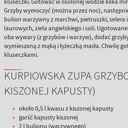
kluseczki. Gotować w osolonej wodzie kilka mi
Grzyby wymoczyć (można przez noc), następni
bulion warzywny z marchwi, pietruszki, selera i 
laurowych, ziela angielskiego i soli. Ugotowane
oba wywary (z grzybów i warzyw), dodać grzyby
wymieszaną z mąką i łyżeczką masła. Chwilę go
kluseczkami.
KURPIOWSKA ZUPA GRZYBO
KISZONEJ KAPUSTY)
około 0,5 l kwasu z kiszonej kapusty
garść kapusty kiszonej
2 l bulionu (warzywnego)