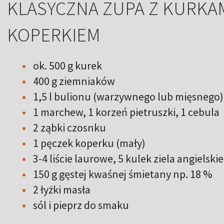
KLASYCZNA ZUPA Z KURKAMI
KOPERKIEM
ok. 500 g kurek
400 g ziemniaków
1,5 l bulionu (warzywnego lub mięsnego)
1 marchew, 1 korzeń pietruszki, 1 cebula
2 ząbki czosnku
1 pęczek koperku (mały)
3-4 liście laurowe, 5 kulek ziela angielski
150 g gęstej kwaśnej śmietany np. 18 %
2 łyżki masła
sól i pieprz do smaku