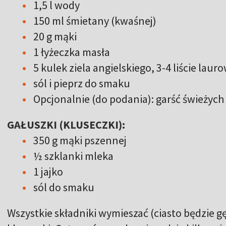
1,5 l wody
150 ml śmietany (kwaśnej)
20 g mąki
1 łyżeczka masła
5 kulek ziela angielskiego, 3-4 liście laur
sól i pieprz do smaku
Opcjonalnie (do podania): garść świeży
GAŁUSZKI (KLUSECZKI):
350 g mąki pszennej
½ szklanki mleka
1 jajko
sól do smaku
Wszystkie składniki wymieszać (ciasto będzie g