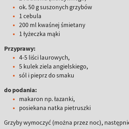
ok. 50 g suszonych grzybów
1 cebula
200 ml kwaśnej śmietany
1 łyżeczka mąki
Przyprawy:
4-5 liści laurowych,
5 kulek ziela angielskiego,
sól i pieprz do smaku
do podania:
makaron np. łazanki,
posiekana natka pietruszki
Grzyby wymoczyć (można przez noc), następnie