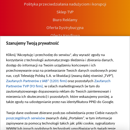
Polityka przeciwdziałania nadużyciom i korupcji
Sklep TVP
Biuro Reklamy
Oferta Dystrybucyjna
Oferta Handlowa
Dostępność
Szanujemy Twoją prywatność
Moje zgody
Kliknij "Akceptuję i przechodzę do serwisu", aby wyrazić zgody na
Procedura zgłoszeń wewnętrznych
korzystanie z technologii automatycznego śledzenia i zbierania danych,
dostęp do informacji na Twoim urządzeniu końcowym i ich
przechowywanie oraz na przetwarzanie Twoich danych osobowych przez
nas, czyli Telewizję Polską S.A. w likwidacji (zwaną dalej również „TVP”),
Zaufanych Partnerów z IAB* (1201 firm)
oraz pozostałych
Zaufanych
Partnerów TVP (93 firm)
, w celach marketingowych (w tym do
zautomatyzowanego dopasowania reklam do Twoich zainteresowań i
mierzenia ich skuteczności) i pozostałych, które wskazujemy poniżej, a
także zgody na udostępnianie przez nas identyfikatora PPID do Google.
Twoje dane osobowe zbierane podczas odwiedzania przez Ciebie naszych
poszczególnych serwisów
zwanych dalej „Portalem”, w tym informacje
zapisywane za pomocą technologii takich jak: pliki cookie, sygnalizatory
WWW lub innych podobnych technologii umożliwiających świadczenie