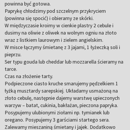
powinna być gotowa.
Paprykę chłodzimy pod szczelnym przykryciem
(powinna się spocić) i obieramy ze skórki.
W międzyczasie kroimy w cienkie plastry 2 cebule i
dusimy na oliwie z oliwek na wolnym ogniu na złoto
wraz z listkiem laurowym i zielem angielskim.
W misce łączymy śmietanę z 3 jajami, 1 łyżeczką soli i
pieprzu.
Ser typu gouda lub cheddar lub mozzarella ścieramy na
tarce.
Czas na złożenie tarty.
Podpieczone ciasto kruche smarujemy pędzelkiem 1
łyżką musztardy sarepskiej. Układamy usmażoną na
złoto cebulę, następnie dajemy warstwę upieczonych
warzyw – batat, cukinia, bakłażan, pieczona papryka.
Posypujemy ulubionymi ziołami np. tymianek lub
oregano. Posypujemy 3 garściami startego sera.
Zalewamy mieszaniną śmietany i jajek. Dodatkowo