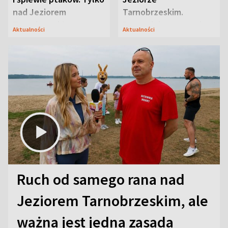
nad Jeziorem
Tarnobrzeskim.
Tarnobrzeskim
Przyrodnicy zwracają
Aktualności
Aktualności
uwagę na coś jeszcze
Ruch od samego rana nad
Jeziorem Tarnobrzeskim, ale
ważna jest jedna zasada