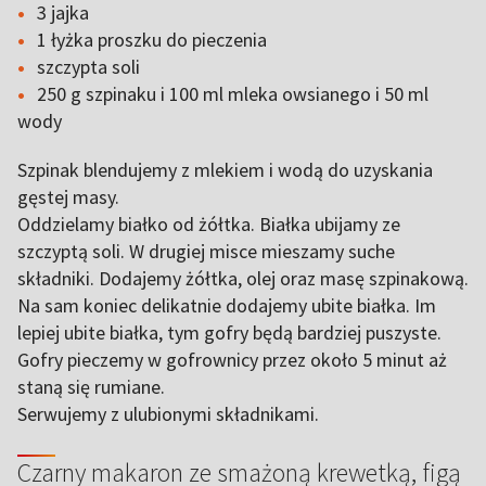
3 jajka
1 łyżka proszku do pieczenia
szczypta soli
250 g szpinaku i 100 ml mleka owsianego i 50 ml
wody
Szpinak blendujemy z mlekiem i wodą do uzyskania
gęstej masy.
Oddzielamy białko od żółtka. Białka ubijamy ze
szczyptą soli. W drugiej misce mieszamy suche
składniki. Dodajemy żółtka, olej oraz masę szpinakową.
Na sam koniec delikatnie dodajemy ubite białka. Im
lepiej ubite białka, tym gofry będą bardziej puszyste.
Gofry pieczemy w gofrownicy przez około 5 minut aż
staną się rumiane.
Serwujemy z ulubionymi składnikami.
Czarny makaron ze smażoną krewetką, figą