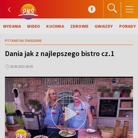
WYDANIA
WIDEO
KUCHNIA
ZDROWIE
GWIAZDY
PORADY
PYTANIE NA ŚNIADANIE
Dania jak z najlepszego bistro cz.1
20.09.2023, 06:45