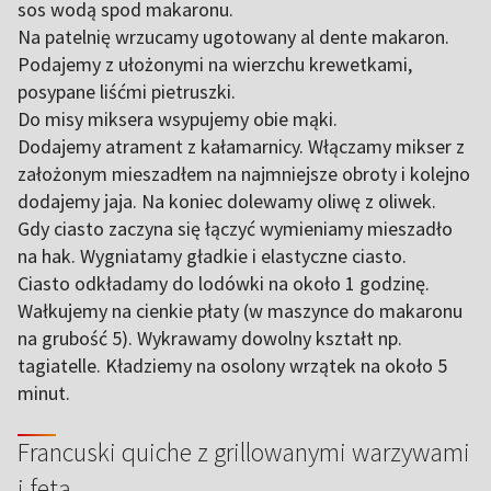
sos wodą spod makaronu.
Na patelnię wrzucamy ugotowany al dente makaron.
Podajemy z ułożonymi na wierzchu krewetkami,
posypane liśćmi pietruszki.
Do misy miksera wsypujemy obie mąki.
Dodajemy atrament z kałamarnicy. Włączamy mikser z
założonym mieszadłem na najmniejsze obroty i kolejno
dodajemy jaja. Na koniec dolewamy oliwę z oliwek.
Gdy ciasto zaczyna się łączyć wymieniamy mieszadło
na hak. Wygniatamy gładkie i elastyczne ciasto.
Ciasto odkładamy do lodówki na około 1 godzinę.
Wałkujemy na cienkie płaty (w maszynce do makaronu
na grubość 5). Wykrawamy dowolny kształt np.
tagiatelle. Kładziemy na osolony wrzątek na około 5
minut.
Francuski quiche z grillowanymi warzywami
i fetą