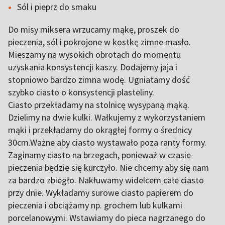
Sól i pieprz do smaku
Do misy miksera wrzucamy mąkę, proszek do
pieczenia, sól i pokrojone w kostkę zimne masło.
Mieszamy na wysokich obrotach do momentu
uzyskania konsystencji kaszy. Dodajemy jaja i
stopniowo bardzo zimna wodę. Ugniatamy dość
szybko ciasto o konsystencji plasteliny.
Ciasto przekładamy na stolnicę wysypaną mąką.
Dzielimy na dwie kulki. Wałkujemy z wykorzystaniem
mąki i przekładamy do okrągłej formy o średnicy
30cm.Ważne aby ciasto wystawało poza ranty formy.
Zaginamy ciasto na brzegach, ponieważ w czasie
pieczenia będzie się kurczyło. Nie chcemy aby się nam
za bardzo zbiegło. Nakłuwamy widelcem całe ciasto
przy dnie. Wykładamy surowe ciasto papierem do
pieczenia i obciążamy np. grochem lub kulkami
porcelanowymi. Wstawiamy do pieca nagrzanego do