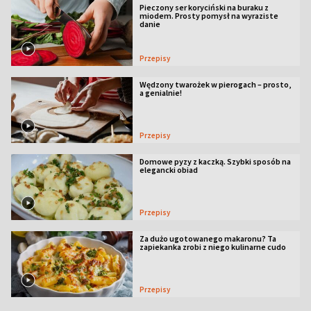
Pieczony ser koryciński na buraku z
miodem. Prosty pomysł na wyraziste
danie
Przepisy
Wędzony twarożek w pierogach – prosto,
a genialnie!
Przepisy
Domowe pyzy z kaczką. Szybki sposób na
elegancki obiad
Przepisy
Za dużo ugotowanego makaronu? Ta
zapiekanka zrobi z niego kulinarne cudo
Przepisy