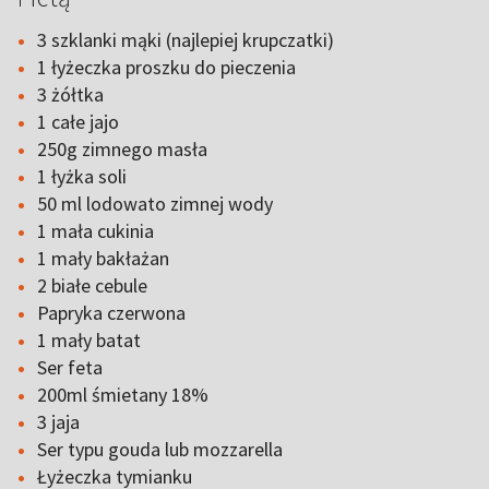
3 szklanki mąki (najlepiej krupczatki)
1 łyżeczka proszku do pieczenia
3 żółtka
1 całe jajo
250g zimnego masła
1 łyżka soli
50 ml lodowato zimnej wody
1 mała cukinia
1 mały bakłażan
2 białe cebule
Papryka czerwona
1 mały batat
Ser feta
200ml śmietany 18%
3 jaja
Ser typu gouda lub mozzarella
Łyżeczka tymianku