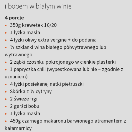
i bobem w białym winie
4 porcje
350g krewetek 16/20
1 łyżka masła
4 łyżki oliwy extra vergine + do podania
¼ szklanki wina białego półwytrawnego lub
wytrawnego
2 ząbki czosnku pokrojonego w cienkie plasterki
1 papryczka chili (wypestkowana lub nie – zgodnie z
uznaniem)
4 łyżki posiekanej natki pietruszki
Skórka z ½ cytryny
2 świeże figi
2 garści bobu
1 łyżka masła
450g czarnego makaronu barwionego atramentem z
kałamarnicy