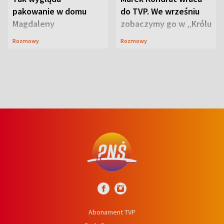
pakowanie w domu
do TVP. We wrześniu
Magdaleny
zobaczymy go w „Królu
Waligórskiej-Lisieckiej.
Maciusiu I”
Rozmowy
Rozmowy
Mąż nie odpuszcza
Abonament TVP