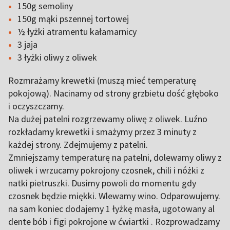
150g semoliny
150g mąki pszennej tortowej
½ łyżki atramentu kałamarnicy
3 jaja
3 łyżki oliwy z oliwek
Rozmrażamy krewetki (muszą mieć temperaturę
pokojową). Nacinamy od strony grzbietu dość głęboko
i oczyszczamy.
Na dużej patelni rozgrzewamy oliwę z oliwek. Luźno
rozkładamy krewetki i smażymy przez 3 minuty z
każdej strony. Zdejmujemy z patelni.
Zmniejszamy temperaturę na patelni, dolewamy oliwy z
oliwek i wrzucamy pokrojony czosnek, chili i nóżki z
natki pietruszki. Dusimy powoli do momentu gdy
czosnek będzie miękki. Wlewamy wino. Odparowujemy.
na sam koniec dodajemy 1 łyżkę masła, ugotowany al
dente bób i figi pokrojone w ćwiartki . Rozprowadzamy