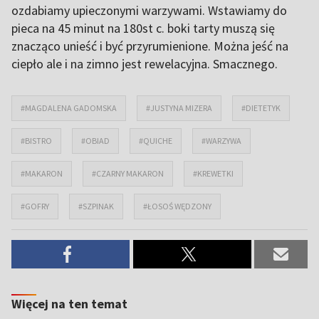
ozdabiamy upieczonymi warzywami. Wstawiamy do
pieca na 45 minut na 180st c. boki tarty muszą się
znacząco unieść i być przyrumienione. Można jeść na
ciepło ale i na zimno jest rewelacyjna. Smacznego.
#MAGDALENA GADOMSKA
#JUSTYNA MIZERA
#DIETETYK
#BISTRO
#OBIAD
#QUICHE
#WARZYWA
#MAKARON
#CZARNY MAKARON
#KREWETKI
#GOFRY
#SZPINAK
#ŁOSOŚ WĘDZONY
Więcej na ten temat