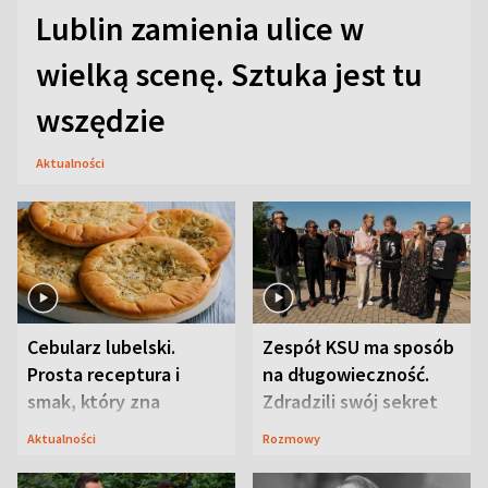
Lublin zamienia ulice w
wielką scenę. Sztuka jest tu
wszędzie
Aktualności
Cebularz lubelski.
Zespół KSU ma sposób
Prosta receptura i
na długowieczność.
smak, który zna
Zdradzili swój sekret
Lubelszczyzna
Aktualności
Rozmowy