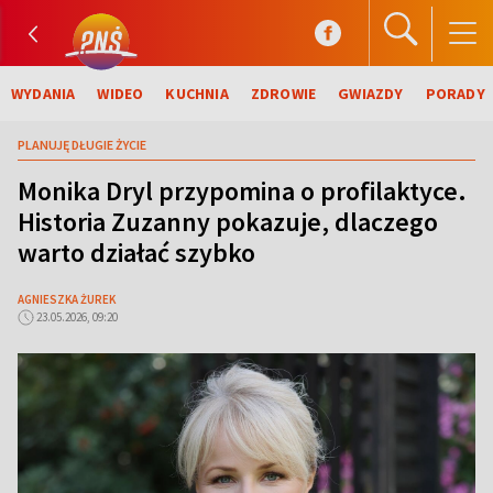
WYDANIA
WIDEO
KUCHNIA
ZDROWIE
GWIAZDY
PORADY
PLANUJĘ DŁUGIE ŻYCIE
Monika Dryl przypomina o profilaktyce.
Historia Zuzanny pokazuje, dlaczego
warto działać szybko
AGNIESZKA ŻUREK
23.05.2026, 09:20