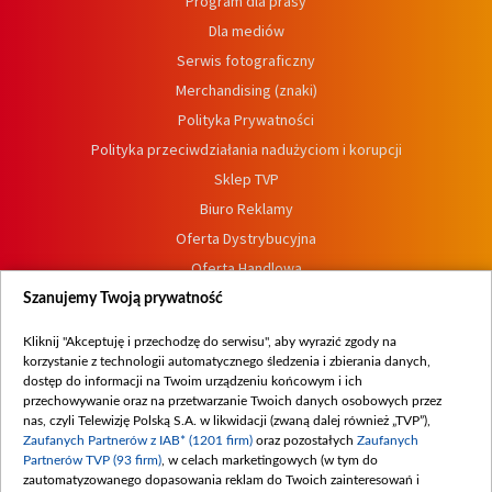
Program dla prasy
Dla mediów
Serwis fotograficzny
Merchandising (znaki)
Polityka Prywatności
Polityka przeciwdziałania nadużyciom i korupcji
Sklep TVP
Biuro Reklamy
Oferta Dystrybucyjna
Oferta Handlowa
Dostępność
Szanujemy Twoją prywatność
Moje zgody
Kliknij "Akceptuję i przechodzę do serwisu", aby wyrazić zgody na
Procedura zgłoszeń wewnętrznych
korzystanie z technologii automatycznego śledzenia i zbierania danych,
dostęp do informacji na Twoim urządzeniu końcowym i ich
przechowywanie oraz na przetwarzanie Twoich danych osobowych przez
nas, czyli Telewizję Polską S.A. w likwidacji (zwaną dalej również „TVP”),
Zaufanych Partnerów z IAB* (1201 firm)
oraz pozostałych
Zaufanych
Partnerów TVP (93 firm)
, w celach marketingowych (w tym do
zautomatyzowanego dopasowania reklam do Twoich zainteresowań i