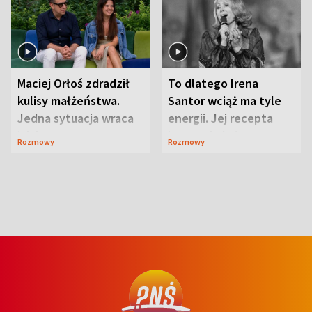
Maciej Orłoś zdradził
To dlatego Irena
kulisy małżeństwa.
Santor wciąż ma tyle
Jedna sytuacja wraca
energii. Jej recepta
jak bumerang
jest zaskakująco
Rozmowy
Rozmowy
prosta