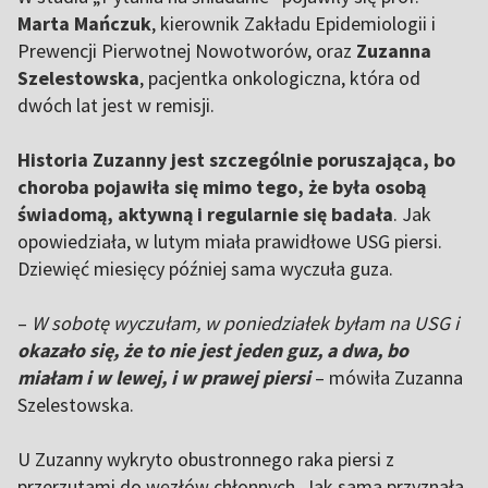
Marta Mańczuk
, kierownik Zakładu Epidemiologii i
Prewencji Pierwotnej Nowotworów, oraz
Zuzanna
Szelestowska
, pacjentka onkologiczna, która od
dwóch lat jest w remisji.
Historia Zuzanny jest szczególnie poruszająca, bo
choroba pojawiła się mimo tego, że była osobą
świadomą, aktywną i regularnie się badała
. Jak
opowiedziała, w lutym miała prawidłowe USG piersi.
Dziewięć miesięcy później sama wyczuła guza.
–
W sobotę wyczułam, w poniedziałek byłam na USG i
okazało się, że to nie jest jeden guz, a dwa, bo
miałam i w lewej, i w prawej piersi
– mówiła Zuzanna
Szelestowska.
U Zuzanny wykryto obustronnego raka piersi z
przerzutami do węzłów chłonnych. Jak sama przyznała,