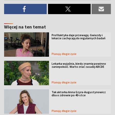
Więcej na ten temat
Profilaktyka daje przewagę. Gwiazdy i
lekarze zachęcają do regularnych badań
Planuję długie życie
Lekarka wyjaśnia, kiedy znamię powinno
zaniepokoić. Warto znać zasadę ABCDE
Planuję długie życie
Tak aktorka Anna Gzyra-Augustynowicz
dba o zdrowie po 40-stce
Planuję długie życie