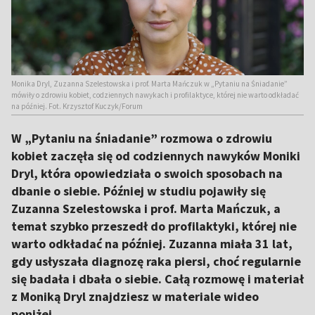
Monika Dryl, Zuzanna Szelestowska i prof. Marta Mańczuk w „Pytaniu na Śniadanie”
mówiły o zdrowiu kobiet, codziennych nawykach i profilaktyce, której nie warto odkładać
na później. Fot. Krzysztof Kuczyk/Forum
W „Pytaniu na śniadanie” rozmowa o zdrowiu
kobiet zaczęła się od codziennych nawyków Moniki
Dryl, która opowiedziała o swoich sposobach na
dbanie o siebie. Później w studiu pojawiły się
Zuzanna Szelestowska i prof. Marta Mańczuk, a
temat szybko przeszedł do profilaktyki, której nie
warto odkładać na później. Zuzanna miała 31 lat,
gdy usłyszała diagnozę raka piersi, choć regularnie
się badała i dbała o siebie. Całą rozmowę i materiał
z Moniką Dryl znajdziesz w materiale wideo
poniżej.