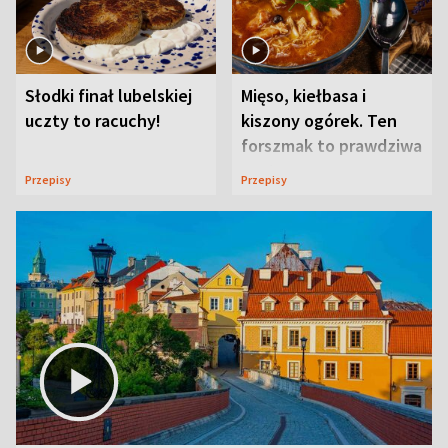
Słodki finał lubelskiej
Mięso, kiełbasa i
uczty to racuchy!
kiszony ogórek. Ten
forszmak to prawdziwa
uczta
Przepisy
Przepisy