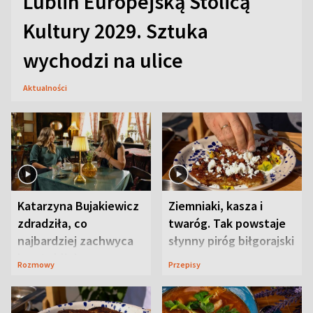
Lublin Europejską Stolicą
Kultury 2029. Sztuka
wychodzi na ulice
Aktualności
Katarzyna Bujakiewicz
Ziemniaki, kasza i
zdradziła, co
twaróg. Tak powstaje
najbardziej zachwyca
słynny piróg biłgorajski
ją w Lublinie
Rozmowy
Przepisy