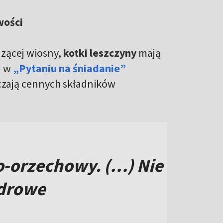
wości
dzącej wiosny,
kotki leszczyny
mają
a w
„Pytaniu na śniadanie”
rczają cennych składników
-orzechowy. (…) Nie
zdrowe