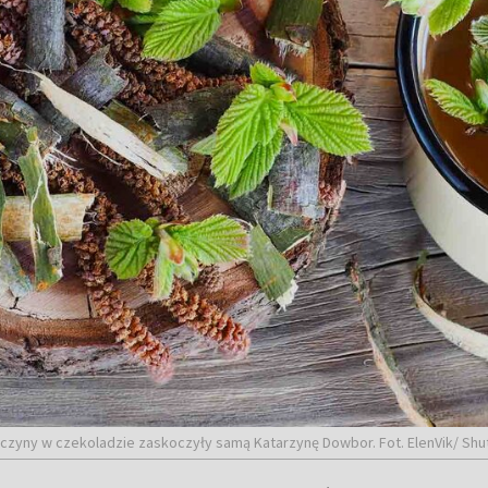
szczyny w czekoladzie zaskoczyły samą Katarzynę Dowbor. Fot. ElenVik/ Shu