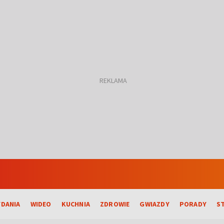
DANIA
WIDEO
KUCHNIA
ZDROWIE
GWIAZDY
PORADY
S