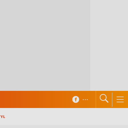
...
TYL