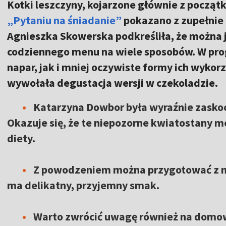
Kotki leszczyny, kojarzone głównie z początk
„Pytaniu na śniadanie”
pokazano z zupełnie 
Agnieszka Skowerska podkreśliła, że można 
codziennego menu na wiele sposobów. W pr
napar, jak i mniej oczywiste formy ich wyko
wywołała degustacja wersji w czekoladzie.
Katarzyna Dowbor była wyraźnie zasko
Okazuje się, że te niepozorne kwiatostany 
diety.
Z powodzeniem można przygotować z nic
ma delikatny, przyjemny smak.
Warto zwrócić uwagę również na domow