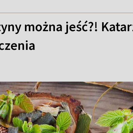
zyny można jeść?! Kata
czenia