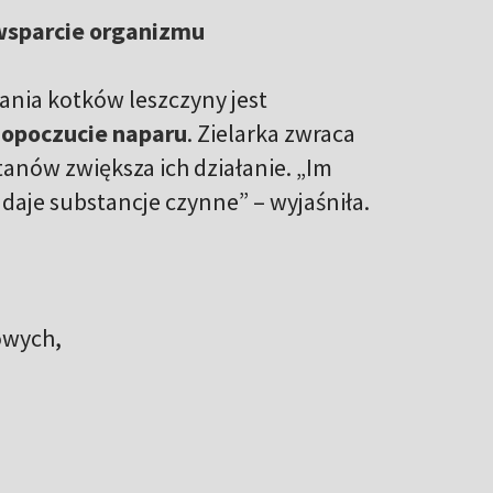
 wsparcie organizmu
nia kotków leszczyny jest
opoczucie naparu
. Zielarka zwraca
anów zwiększa ich działanie. „Im
oddaje substancje czynne”
– wyjaśniła.
owych,