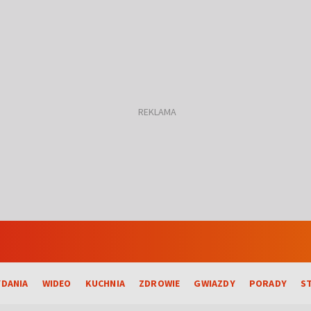
DANIA
WIDEO
KUCHNIA
ZDROWIE
GWIAZDY
PORADY
S