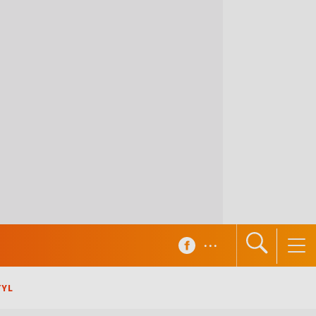
...
TYL