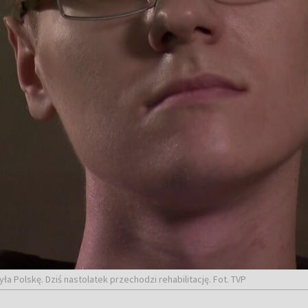
ła Polskę. Dziś nastolatek przechodzi rehabilitację. Fot. TVP