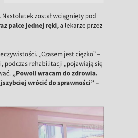
. Nastolatek został wciągnięty pod
raz palce jednej ręki
, a lekarze przez
czywistości. „Czasem jest ciężko” –
 podczas rehabilitacji „pojawiają się
wać.
„Powoli wracam do zdrowia.
ajszybciej wrócić do sprawności”
–