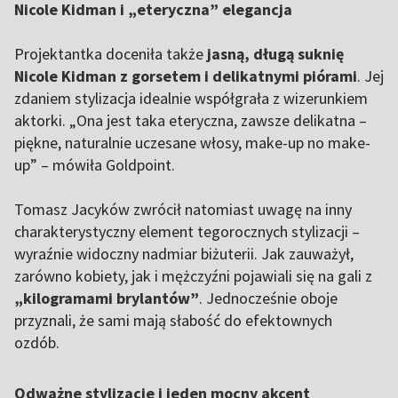
Nicole Kidman i „eteryczna” elegancja
Projektantka doceniła także
jasną, długą suknię
Nicole Kidman z gorsetem i delikatnymi piórami
. Jej
zdaniem stylizacja idealnie współgrała z wizerunkiem
aktorki. „Ona jest taka eteryczna, zawsze delikatna –
piękne, naturalnie uczesane włosy, make-up no make-
up” – mówiła Goldpoint.
Tomasz Jacyków zwrócił natomiast uwagę na inny
charakterystyczny element tegorocznych stylizacji –
wyraźnie widoczny nadmiar biżuterii. Jak zauważył,
zarówno kobiety, jak i mężczyźni pojawiali się na gali z
„kilogramami brylantów”
. Jednocześnie oboje
przyznali, że sami mają słabość do efektownych
ozdób.
Odważne stylizacje i jeden mocny akcent