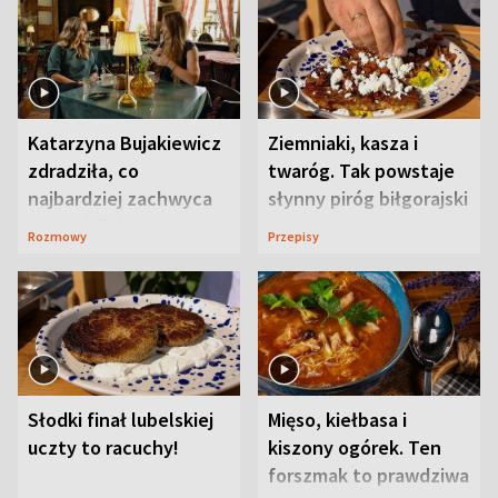
Katarzyna Bujakiewicz
Ziemniaki, kasza i
zdradziła, co
twaróg. Tak powstaje
najbardziej zachwyca
słynny piróg biłgorajski
ją w Lublinie
Rozmowy
Przepisy
Słodki finał lubelskiej
Mięso, kiełbasa i
uczty to racuchy!
kiszony ogórek. Ten
forszmak to prawdziwa