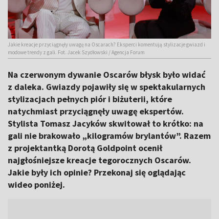
Jakie kreacje przyciągnęły uwagę na Oscarach? Eksperci komentują stylizacje gwiazd i
modowe trendy z gali. Fot. Jacek Szydłowski / Agencja Forum
Na czerwonym dywanie Oscarów błysk było widać
z daleka. Gwiazdy pojawiły się w spektakularnych
stylizacjach pełnych piór i biżuterii, które
natychmiast przyciągnęły uwagę ekspertów.
Stylista Tomasz Jacyków skwitował to krótko: na
gali nie brakowało „kilogramów brylantów”. Razem
z projektantką Dorotą Goldpoint ocenił
najgłośniejsze kreacje tegorocznych Oscarów.
Jakie były ich opinie? Przekonaj się oglądając
wideo poniżej.