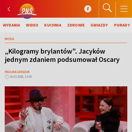
WYDANIA
WIDEO
KUCHNIA
ZDROWIE
GWIAZDY
PORADY
MODA
„Kilogramy brylantów”. Jacyków
jednym zdaniem podsumował Oscary
PAULINA GERASIK
16.03.2026, 13:59