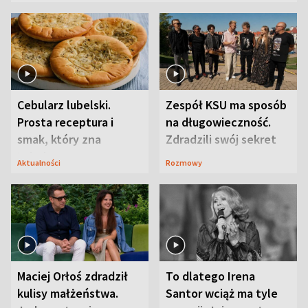
Cebularz lubelski.
Zespół KSU ma sposób
Prosta receptura i
na długowieczność.
smak, który zna
Zdradzili swój sekret
Lubelszczyzna
Aktualności
Rozmowy
Maciej Orłoś zdradził
To dlatego Irena
kulisy małżeństwa.
Santor wciąż ma tyle