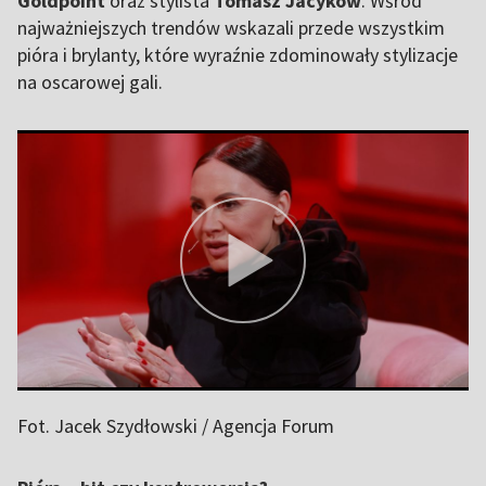
Goldpoint
oraz stylista
Tomasz Jacyków
. Wśród
najważniejszych trendów wskazali przede wszystkim
pióra i brylanty, które wyraźnie zdominowały stylizacje
na oscarowej gali.
Fot. Jacek Szydłowski / Agencja Forum