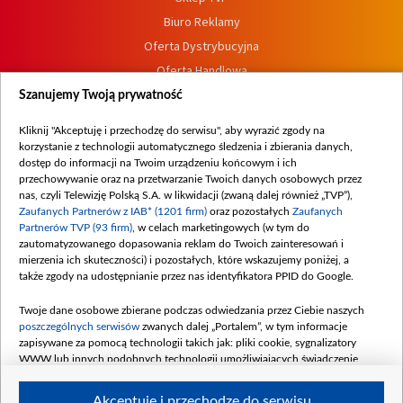
Biuro Reklamy
Oferta Dystrybucyjna
Oferta Handlowa
Dostępność
Szanujemy Twoją prywatność
Moje zgody
Kliknij "Akceptuję i przechodzę do serwisu", aby wyrazić zgody na
Procedura zgłoszeń wewnętrznych
korzystanie z technologii automatycznego śledzenia i zbierania danych,
dostęp do informacji na Twoim urządzeniu końcowym i ich
przechowywanie oraz na przetwarzanie Twoich danych osobowych przez
nas, czyli Telewizję Polską S.A. w likwidacji (zwaną dalej również „TVP”),
Zaufanych Partnerów z IAB* (1201 firm)
oraz pozostałych
Zaufanych
Partnerów TVP (93 firm)
, w celach marketingowych (w tym do
zautomatyzowanego dopasowania reklam do Twoich zainteresowań i
mierzenia ich skuteczności) i pozostałych, które wskazujemy poniżej, a
także zgody na udostępnianie przez nas identyfikatora PPID do Google.
Twoje dane osobowe zbierane podczas odwiedzania przez Ciebie naszych
poszczególnych serwisów
zwanych dalej „Portalem”, w tym informacje
zapisywane za pomocą technologii takich jak: pliki cookie, sygnalizatory
WWW lub innych podobnych technologii umożliwiających świadczenie
dopasowanych i bezpiecznych usług, personalizację treści oraz reklam,
udostępnianie funkcji mediów społecznościowych oraz analizowanie ruchu
Akceptuję i przechodzę do serwisu