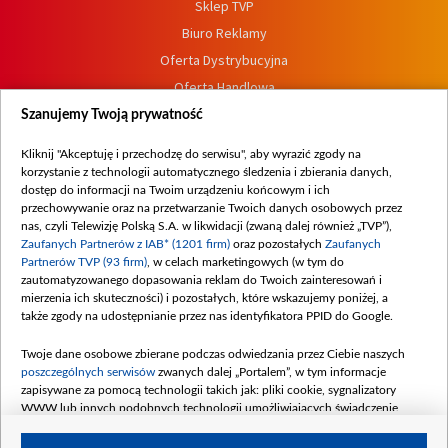
Sklep TVP
Biuro Reklamy
Oferta Dystrybucyjna
Oferta Handlowa
Dostępność
Szanujemy Twoją prywatność
Moje zgody
Kliknij "Akceptuję i przechodzę do serwisu", aby wyrazić zgody na
Procedura zgłoszeń wewnętrznych
korzystanie z technologii automatycznego śledzenia i zbierania danych,
dostęp do informacji na Twoim urządzeniu końcowym i ich
przechowywanie oraz na przetwarzanie Twoich danych osobowych przez
nas, czyli Telewizję Polską S.A. w likwidacji (zwaną dalej również „TVP”),
Zaufanych Partnerów z IAB* (1201 firm)
oraz pozostałych
Zaufanych
Partnerów TVP (93 firm)
, w celach marketingowych (w tym do
zautomatyzowanego dopasowania reklam do Twoich zainteresowań i
mierzenia ich skuteczności) i pozostałych, które wskazujemy poniżej, a
także zgody na udostępnianie przez nas identyfikatora PPID do Google.
Twoje dane osobowe zbierane podczas odwiedzania przez Ciebie naszych
poszczególnych serwisów
zwanych dalej „Portalem”, w tym informacje
zapisywane za pomocą technologii takich jak: pliki cookie, sygnalizatory
WWW lub innych podobnych technologii umożliwiających świadczenie
dopasowanych i bezpiecznych usług, personalizację treści oraz reklam,
udostępnianie funkcji mediów społecznościowych oraz analizowanie ruchu