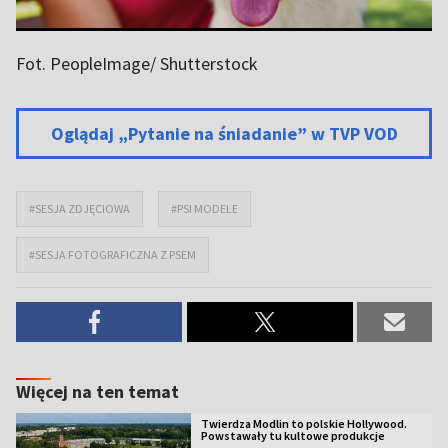
Fot. PeopleImage/ Shutterstock
Oglądaj „Pytanie na śniadanie” w TVP VOD
#SESJA ZDJĘCIOWA
#PSI MODELE
#SESJA FOTOGRAFICZNA Z PSEM
Więcej na ten temat
Twierdza Modlin to polskie Hollywood.
Powstawały tu kultowe produkcje