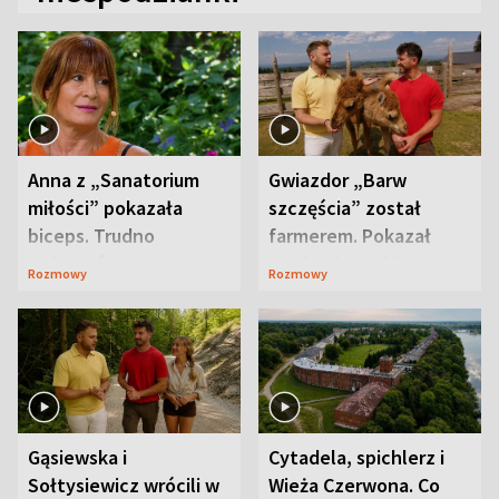
Anna z „Sanatorium
Gwiazdor „Barw
miłości” pokazała
szczęścia” został
biceps. Trudno
farmerem. Pokazał
uwierzyć, co przeszła
swoje niezwykłe
Rozmowy
Rozmowy
wcześniej
ranczo
Gąsiewska i
Cytadela, spichlerz i
Sołtysiewicz wrócili w
Wieża Czerwona. Co