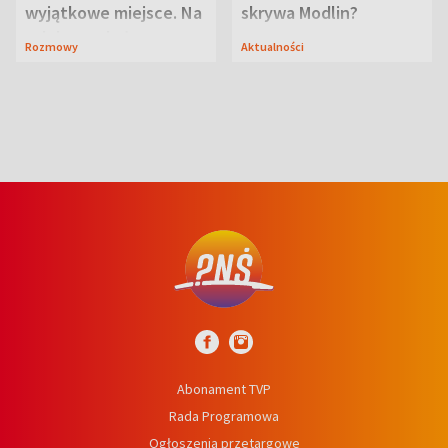
wyjątkowe miejsce. Na
skrywa Modlin?
szlaku czekał
Rozmowy
Aktualności
niedźwiedź
Abonament TVP
Rada Programowa
Ogłoszenia przetargowe