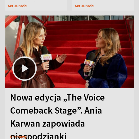
Oficerskim?
Aktualności
Aktualności
Nowa edycja „The Voice
Comeback Stage”. Ania
Karwan zapowiada
niespodzianki
Rozmowy