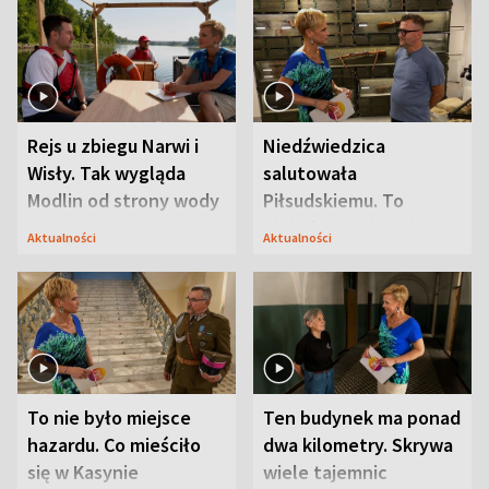
Rejs u zbiegu Narwi i
Niedźwiedzica
Wisły. Tak wygląda
salutowała
Modlin od strony wody
Piłsudskiemu. To
niejedyna tajemnica
Aktualności
Aktualności
Modlina
To nie było miejsce
Ten budynek ma ponad
hazardu. Co mieściło
dwa kilometry. Skrywa
się w Kasynie
wiele tajemnic