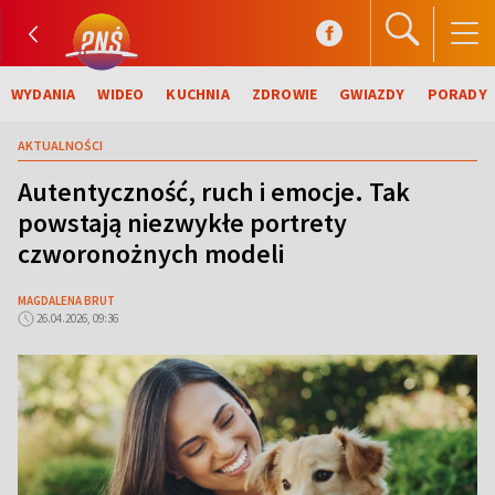
WYDANIA
WIDEO
KUCHNIA
ZDROWIE
GWIAZDY
PORADY
AKTUALNOŚCI
Autentyczność, ruch i emocje. Tak
powstają niezwykłe portrety
czworonożnych modeli
MAGDALENA BRUT
26.04.2026, 09:36