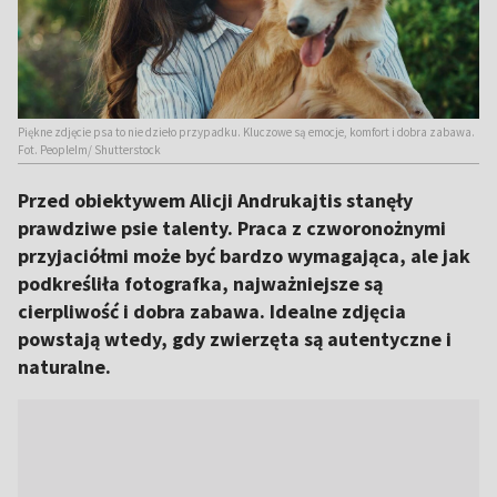
Piękne zdjęcie psa to nie dzieło przypadku. Kluczowe są emocje, komfort i dobra zabawa.
Fot. PeopleIm/ Shutterstock
Przed obiektywem Alicji Andrukajtis stanęły
prawdziwe psie talenty. Praca z czworonożnymi
przyjaciółmi może być bardzo wymagająca, ale jak
podkreśliła fotografka, najważniejsze są
cierpliwość i dobra zabawa. Idealne zdjęcia
powstają wtedy, gdy zwierzęta są autentyczne i
naturalne.