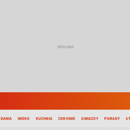
DANIA
WIDEO
KUCHNIA
ZDROWIE
GWIAZDY
PORADY
S