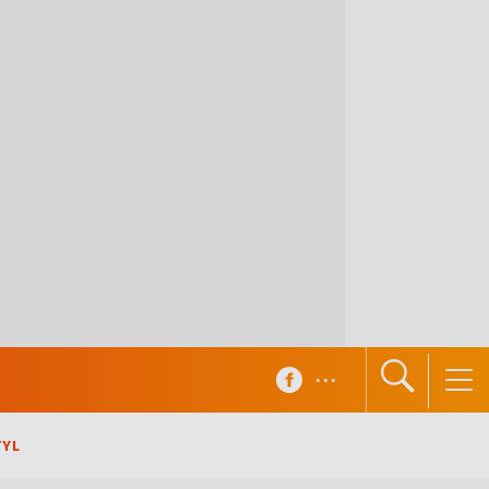
...
TYL