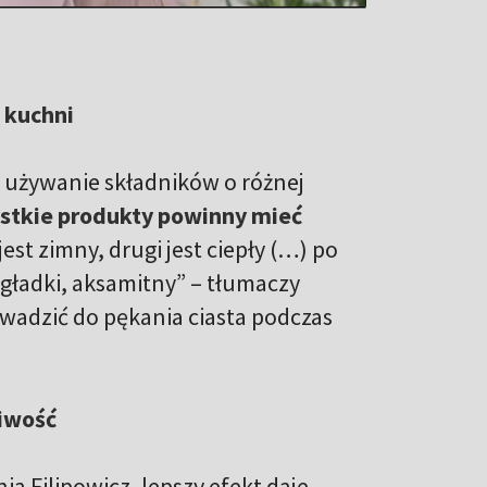
 kuchni
t używanie składników o różnej
ystkie produkty powinny mieć
jest zimny, drugi jest ciepły (…) po
e gładki, aksamitny” – tłumaczy
wadzić do pękania ciasta podczas
liwość
ia Filipowicz, lepszy efekt daje