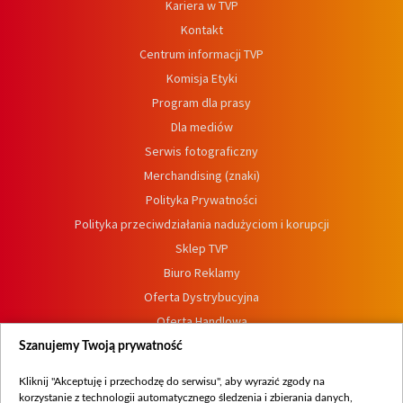
Kariera w TVP
Kontakt
Centrum informacji TVP
Komisja Etyki
Program dla prasy
Dla mediów
Serwis fotograficzny
Merchandising (znaki)
Polityka Prywatności
Polityka przeciwdziałania nadużyciom i korupcji
Sklep TVP
Biuro Reklamy
Oferta Dystrybucyjna
Oferta Handlowa
Dostępność
Szanujemy Twoją prywatność
Moje zgody
Kliknij "Akceptuję i przechodzę do serwisu", aby wyrazić zgody na
Procedura zgłoszeń wewnętrznych
korzystanie z technologii automatycznego śledzenia i zbierania danych,