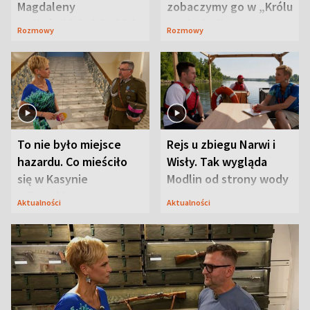
Magdaleny
zobaczymy go w „Królu
Waligórskiej-Lisieckiej.
Maciusiu I”
Rozmowy
Rozmowy
Mąż nie odpuszcza
To nie było miejsce
Rejs u zbiegu Narwi i
hazardu. Co mieściło
Wisły. Tak wygląda
się w Kasynie
Modlin od strony wody
Oficerskim?
Aktualności
Aktualności