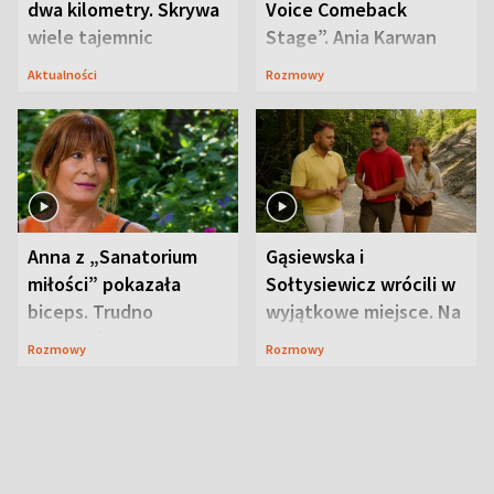
dwa kilometry. Skrywa
Voice Comeback
wiele tajemnic
Stage”. Ania Karwan
zapowiada
Aktualności
Rozmowy
niespodzianki
Anna z „Sanatorium
Gąsiewska i
miłości” pokazała
Sołtysiewicz wrócili w
biceps. Trudno
wyjątkowe miejsce. Na
uwierzyć, co przeszła
szlaku czekał
Rozmowy
Rozmowy
wcześniej
niedźwiedź