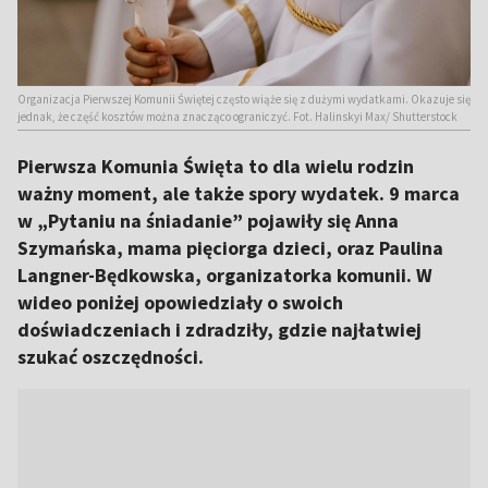
Organizacja Pierwszej Komunii Świętej często wiąże się z dużymi wydatkami. Okazuje się
jednak, że część kosztów można znacząco ograniczyć. Fot. Halinskyi Max/ Shutterstock
Pierwsza Komunia Święta to dla wielu rodzin
ważny moment, ale także spory wydatek. 9 marca
w „Pytaniu na śniadanie” pojawiły się Anna
Szymańska, mama pięciorga dzieci, oraz Paulina
Langner-Będkowska, organizatorka komunii. W
wideo poniżej opowiedziały o swoich
doświadczeniach i zdradziły, gdzie najłatwiej
szukać oszczędności.