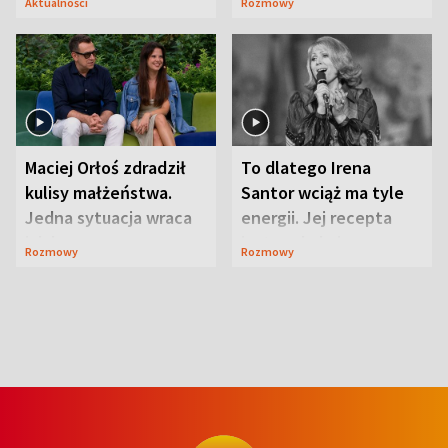
Aktualności
Rozmowy
Maciej Orłoś zdradził
To dlatego Irena
kulisy małżeństwa.
Santor wciąż ma tyle
Jedna sytuacja wraca
energii. Jej recepta
jak bumerang
jest zaskakująco
Rozmowy
Rozmowy
prosta