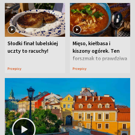
Słodki finał lubelskiej
Mięso, kiełbasa i
uczty to racuchy!
kiszony ogórek. Ten
forszmak to prawdziwa
uczta
Przepisy
Przepisy