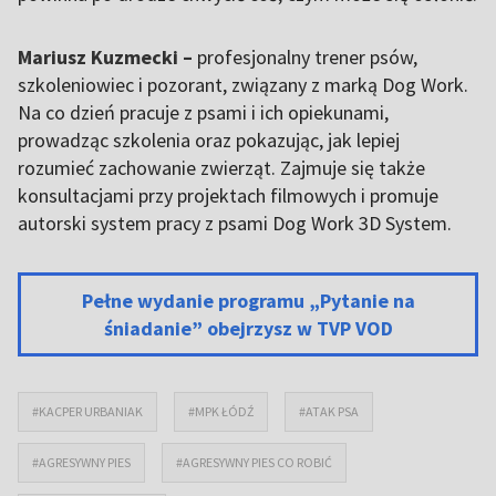
Mariusz Kuzmecki –
profesjonalny trener psów,
szkoleniowiec i pozorant, związany z marką Dog Work.
Na co dzień pracuje z psami i ich opiekunami,
prowadząc szkolenia oraz pokazując, jak lepiej
rozumieć zachowanie zwierząt. Zajmuje się także
konsultacjami przy projektach filmowych i promuje
autorski system pracy z psami Dog Work 3D System.
Pełne wydanie programu „Pytanie na
śniadanie” obejrzysz w TVP VOD
#KACPER URBANIAK
#MPK ŁÓDŹ
#ATAK PSA
#AGRESYWNY PIES
#AGRESYWNY PIES CO ROBIĆ