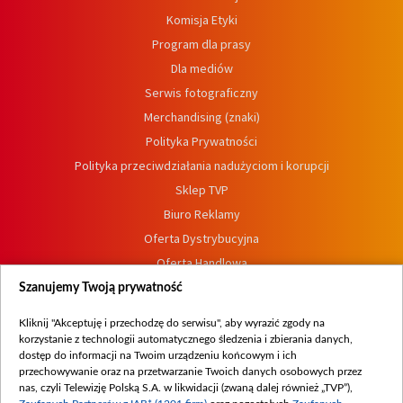
Komisja Etyki
Program dla prasy
Dla mediów
Serwis fotograficzny
Merchandising (znaki)
Polityka Prywatności
Polityka przeciwdziałania nadużyciom i korupcji
Sklep TVP
Biuro Reklamy
Oferta Dystrybucyjna
Oferta Handlowa
Dostępność
Szanujemy Twoją prywatność
Moje zgody
Kliknij "Akceptuję i przechodzę do serwisu", aby wyrazić zgody na
Procedura zgłoszeń wewnętrznych
korzystanie z technologii automatycznego śledzenia i zbierania danych,
dostęp do informacji na Twoim urządzeniu końcowym i ich
przechowywanie oraz na przetwarzanie Twoich danych osobowych przez
nas, czyli Telewizję Polską S.A. w likwidacji (zwaną dalej również „TVP”),