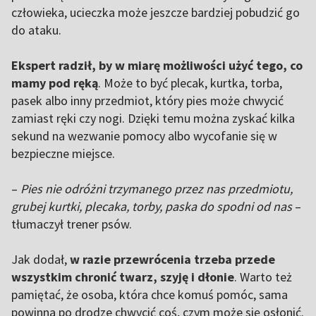
człowieka, ucieczka może jeszcze bardziej pobudzić go
do ataku.
Ekspert radził, by w miarę możliwości użyć tego, co
mamy pod ręką
. Może to być plecak, kurtka, torba,
pasek albo inny przedmiot, który pies może chwycić
zamiast ręki czy nogi. Dzięki temu można zyskać kilka
sekund na wezwanie pomocy albo wycofanie się w
bezpieczne miejsce.
–
Pies nie odróżni trzymanego przez nas przedmiotu,
grubej kurtki, plecaka, torby, paska do spodni od nas
–
tłumaczył trener psów.
Jak dodał,
w razie przewrócenia trzeba przede
wszystkim chronić twarz, szyję i dłonie
. Warto też
pamiętać, że osoba, która chce komuś pomóc, sama
powinna po drodze chwycić coś, czym może się osłonić.