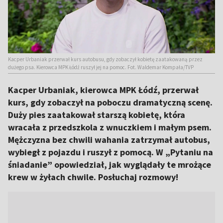
Kacper Urbaniak przerwał kurs autobusu, gdy zobaczył kobietę zaatakowaną przez
dużego psa. Kierowca MPK Łódź ruszył jej na pomoc. Fot. Waldemar Kompała/TVP
Kacper Urbaniak, kierowca MPK Łódź, przerwał
kurs, gdy zobaczył na poboczu dramatyczną scenę.
Duży pies zaatakował starszą kobietę, która
wracała z przedszkola z wnuczkiem i małym psem.
Mężczyzna bez chwili wahania zatrzymał autobus,
wybiegł z pojazdu i ruszył z pomocą. W „Pytaniu na
śniadanie” opowiedział, jak wyglądały te mrożące
krew w żyłach chwile. Posłuchaj rozmowy!