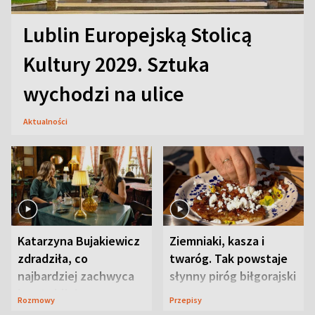
Lublin Europejską Stolicą
Kultury 2029. Sztuka
wychodzi na ulice
Aktualności
Katarzyna Bujakiewicz
Ziemniaki, kasza i
zdradziła, co
twaróg. Tak powstaje
najbardziej zachwyca
słynny piróg biłgorajski
ją w Lublinie
Rozmowy
Przepisy