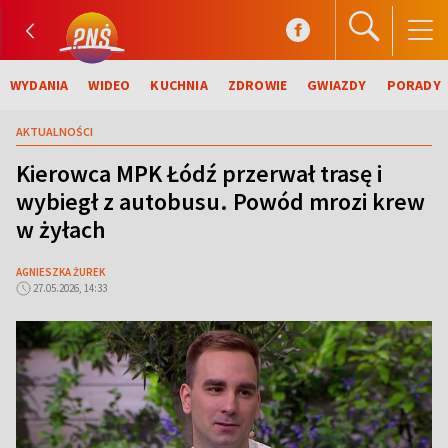
WYDANIA
WIDEO
KUCHNIA
ZDROWIE
GWIAZDY
PORADY
AKTUALNOŚCI
Kierowca MPK Łódź przerwał trasę i
wybiegł z autobusu. Powód mrozi krew
w żyłach
AGNIESZKA ŻUREK
27.05.2026, 14:33