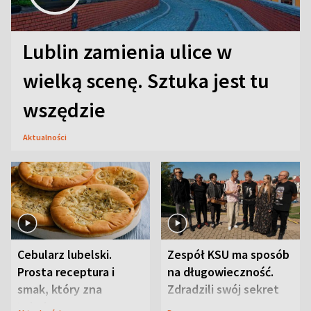
Lublin zamienia ulice w
wielką scenę. Sztuka jest tu
wszędzie
Aktualności
Cebularz lubelski.
Zespół KSU ma sposób
Prosta receptura i
na długowieczność.
smak, który zna
Zdradzili swój sekret
Lubelszczyzna