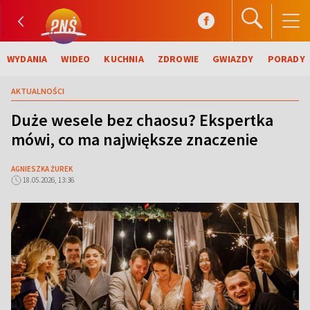
WYDANIA
WIDEO
KUCHNIA
ZDROWIE
GWIAZDY
PORADY
AKTUALNOŚCI
Duże wesele bez chaosu? Ekspertka
mówi, co ma największe znaczenie
AGNIESZKA ŻUREK
18.05.2026, 13:36