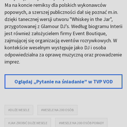
Ma na koncie remiksy dla polskich wykonawców
popowych, a szerszej publiczności dał się poznać m.in.
dzięki tanecznej wersji utworu "Whiskey in the Jar",
przygotowanej z Glamour DJ’s. Według biogramu Interii
jest również założycielem firmy Event Boutique,
zajmującej się organizacją eventów rozrywkowych. W
kontekście weselnym występuje jako DJ i osoba
odpowiedzialna za oprawę muzyczną oraz prowadzenie
imprez.
Oglądaj „Pytanie na śniadanie” w TVP VOD
#DUŻE WESELE
#WESELE NA 200 OSÓB
#JAK ZROBIĆ DUŻE WESELE
#WESELE NA 200 OSÓB PORADY