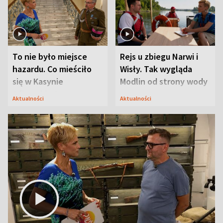
To nie było miejsce
Rejs u zbiegu Narwi i
hazardu. Co mieściło
Wisły. Tak wygląda
się w Kasynie
Modlin od strony wody
Oficerskim?
Aktualności
Aktualności