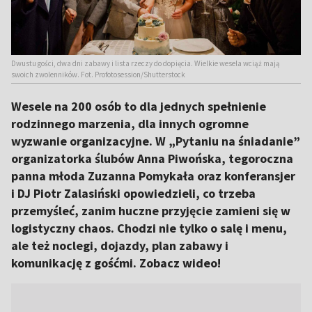
Dwustu gości, dwa dni zabawy i lista rzeczy do dopięcia. Wielkie wesela wciąż mają
swoich zwolenników. Fot. Profotosession/Shutterstock
Wesele na 200 osób to dla jednych spełnienie
rodzinnego marzenia, dla innych ogromne
wyzwanie organizacyjne. W „Pytaniu na śniadanie”
organizatorka ślubów Anna Piwońska, tegoroczna
panna młoda Zuzanna Pomykała oraz konferansjer
i DJ Piotr Zalasiński opowiedzieli, co trzeba
przemyśleć, zanim huczne przyjęcie zamieni się w
logistyczny chaos. Chodzi nie tylko o salę i menu,
ale też noclegi, dojazdy, plan zabawy i
komunikację z gośćmi. Zobacz wideo!