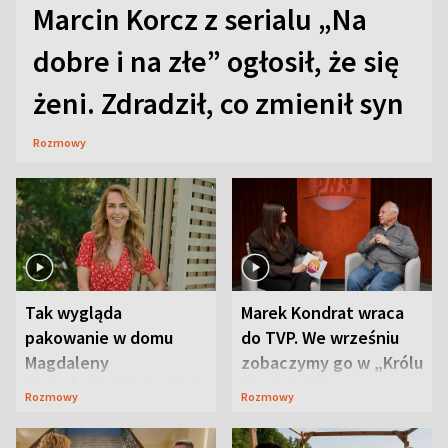
Marcin Korcz z serialu „Na
dobre i na złe” ogłosił, że się
żeni. Zdradził, co zmienił syn
Rozmowy
Tak wygląda
Marek Kondrat wraca
pakowanie w domu
do TVP. We wrześniu
Magdaleny
zobaczymy go w „Królu
Waligórskiej-Lisieckiej.
Maciusiu I”
Rozmowy
Rozmowy
Mąż nie odpuszcza