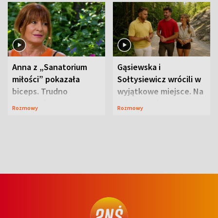
Anna z „Sanatorium
Gąsiewska i
miłości” pokazała
Sołtysiewicz wrócili w
biceps. Trudno
wyjątkowe miejsce. Na
uwierzyć, co przeszła
szlaku czekał
Rozmowy
Rozmowy
wcześniej
niedźwiedź