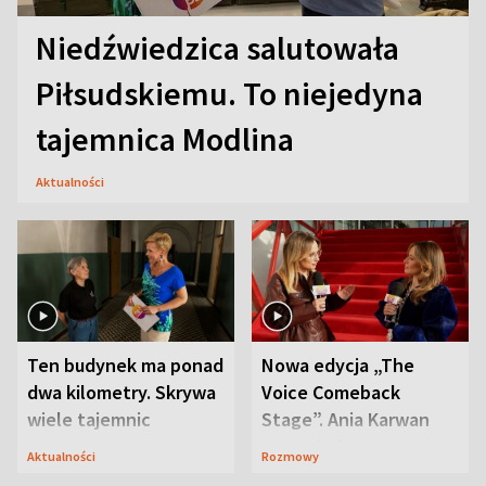
Niedźwiedzica salutowała
Piłsudskiemu. To niejedyna
tajemnica Modlina
Aktualności
Ten budynek ma ponad
Nowa edycja „The
dwa kilometry. Skrywa
Voice Comeback
wiele tajemnic
Stage”. Ania Karwan
zapowiada
Aktualności
Rozmowy
niespodzianki