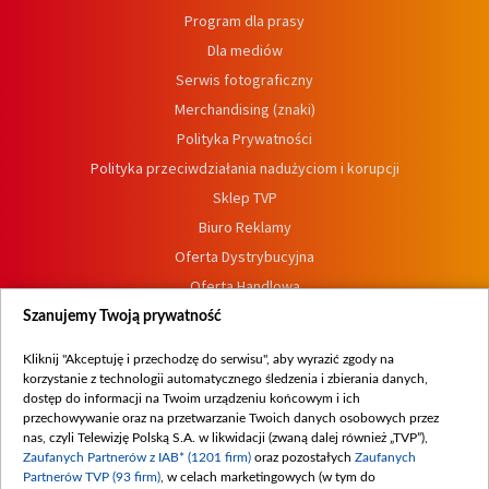
Program dla prasy
Dla mediów
Serwis fotograficzny
Merchandising (znaki)
Polityka Prywatności
Polityka przeciwdziałania nadużyciom i korupcji
Sklep TVP
Biuro Reklamy
Oferta Dystrybucyjna
Oferta Handlowa
Dostępność
Szanujemy Twoją prywatność
Moje zgody
Kliknij "Akceptuję i przechodzę do serwisu", aby wyrazić zgody na
Procedura zgłoszeń wewnętrznych
korzystanie z technologii automatycznego śledzenia i zbierania danych,
dostęp do informacji na Twoim urządzeniu końcowym i ich
przechowywanie oraz na przetwarzanie Twoich danych osobowych przez
nas, czyli Telewizję Polską S.A. w likwidacji (zwaną dalej również „TVP”),
Zaufanych Partnerów z IAB* (1201 firm)
oraz pozostałych
Zaufanych
Partnerów TVP (93 firm)
, w celach marketingowych (w tym do