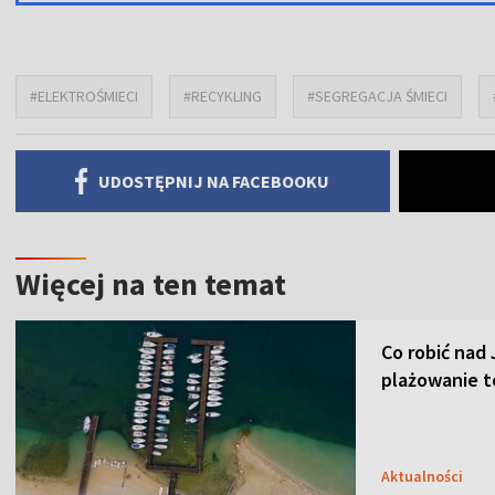
#ELEKTROŚMIECI
#RECYKLING
#SEGREGACJA ŚMIECI
UDOSTĘPNIJ NA FACEBOOKU
Więcej na ten temat
Co robić nad
plażowanie t
Aktualności