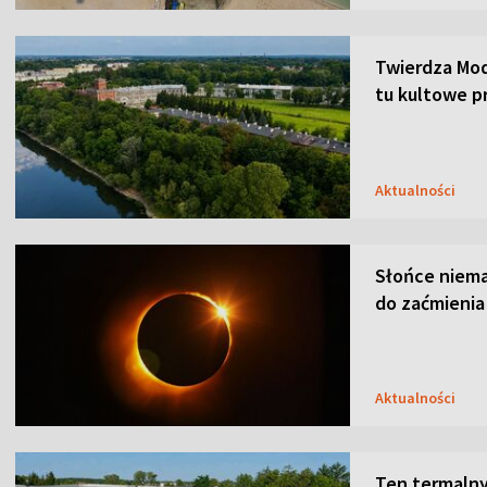
Twierdza Mod
tu kultowe p
Aktualności
Słońce niemal
do zaćmienia
Aktualności
Ten termalny 