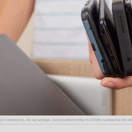
ć cenniejsza, niż się wydaje. Zużyta elektronika to źródło surowców do od