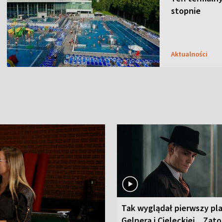
stopnie
Aktualności
Tak wyglądał pierwszy pl
Gelnera i Cieleckiej. „Zat