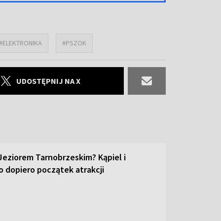
#ELEKTRONIKA
#PSZOK
UDOSTĘPNIJ NA X
 Jeziorem Tarnobrzeskim? Kąpiel i
o dopiero początek atrakcji