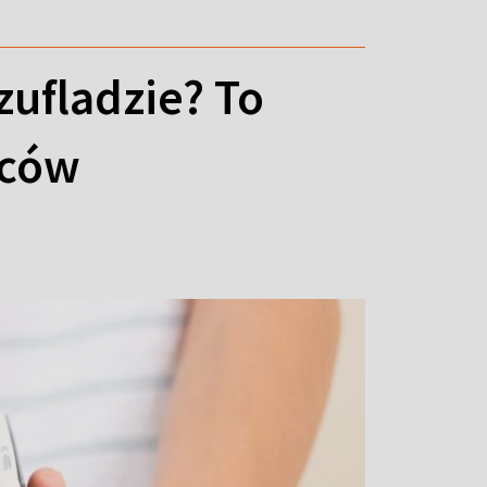
zufladzie? To
wców