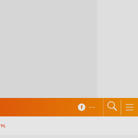
...
TYL