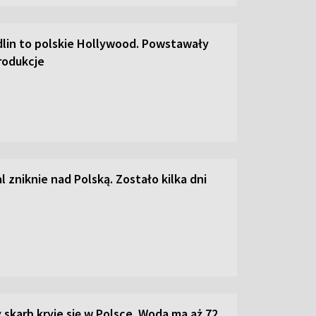
lin to polskie Hollywood. Powstawały
rodukcje
 zniknie nad Polską. Zostało kilka dni
skarb kryje się w Polsce. Woda ma aż 72