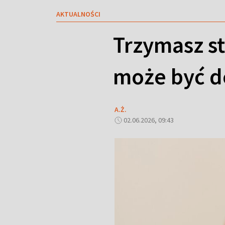
AKTUALNOŚCI
Trzymasz st
może być 
A.Ż.
02.06.2026, 09:43