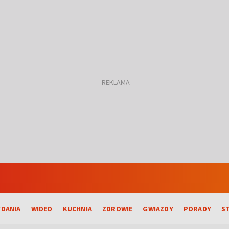
DANIA
WIDEO
KUCHNIA
ZDROWIE
GWIAZDY
PORADY
S