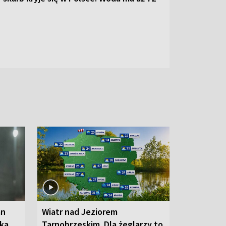
an
Wiatr nad Jeziorem
oka
Tarnobrzeskim. Dla żeglarzy to