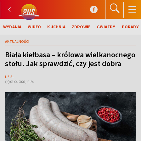
WYDANIA
WIDEO
KUCHNIA
ZDROWIE
GWIAZDY
PORADY
AKTUALNOŚCI
Biała kiełbasa – królowa wielkanocnego
stołu. Jak sprawdzić, czy jest dobra
L.E.S.
01.04.2026, 11:54