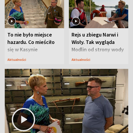
To nie było miejsce
Rejs u zbiegu Narwi i
hazardu. Co mieściło
Wisły. Tak wygląda
się w Kasynie
Modlin od strony wody
Oficerskim?
Aktualności
Aktualności