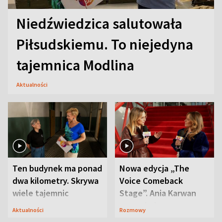
Niedźwiedzica salutowała
Piłsudskiemu. To niejedyna
tajemnica Modlina
Aktualności
Ten budynek ma ponad
Nowa edycja „The
dwa kilometry. Skrywa
Voice Comeback
wiele tajemnic
Stage”. Ania Karwan
zapowiada
Aktualności
Rozmowy
niespodzianki