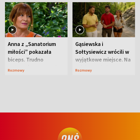
Anna z „Sanatorium
Gąsiewska i
miłości” pokazała
Sołtysiewicz wrócili w
biceps. Trudno
wyjątkowe miejsce. Na
uwierzyć, co przeszła
szlaku czekał
Rozmowy
Rozmowy
wcześniej
niedźwiedź