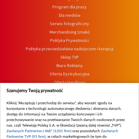
Program dla prasy
Dla mediów
Serwis fotograficzny
Merchandising (znaki)
Polityka Prywatności
Polityka przeciwdziałania nadużyciom i korupcji
Sklep TVP
Biuro Reklamy
Oferta Dystrybucyjna
Oferta Handlowa
Dostępność
Szanujemy Twoją prywatność
Moje zgody
Kliknij "Akceptuję i przechodzę do serwisu", aby wyrazić zgody na
Procedura zgłoszeń wewnętrznych
korzystanie z technologii automatycznego śledzenia i zbierania danych,
dostęp do informacji na Twoim urządzeniu końcowym i ich
przechowywanie oraz na przetwarzanie Twoich danych osobowych przez
nas, czyli Telewizję Polską S.A. w likwidacji (zwaną dalej również „TVP”),
Zaufanych Partnerów z IAB* (1201 firm)
oraz pozostałych
Zaufanych
Partnerów TVP (93 firm)
, w celach marketingowych (w tym do