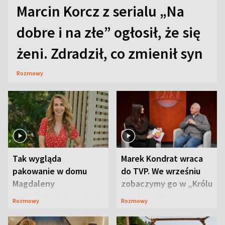
Marcin Korcz z serialu „Na
dobre i na złe” ogłosił, że się
żeni. Zdradził, co zmienił syn
Rozmowy
Tak wygląda
Marek Kondrat wraca
pakowanie w domu
do TVP. We wrześniu
Magdaleny
zobaczymy go w „Królu
Waligórskiej-Lisieckiej.
Maciusiu I”
Rozmowy
Rozmowy
Mąż nie odpuszcza