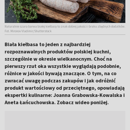
Naturalnie szara barwa białej kiełbasy to znak dobrej jakości i braku zbędnych dodatków.
Fot. Mironov Vladimir/Shutterstock
Biała kiełbasa to jeden z najbardziej
rozpoznawalnych produktów polskiej kuchni,
szczególnie w okresie wielkanocnym. Choć na
pierwszy rzut oka wszystkie wyglądają podobnie,
różnice w jakości bywają znaczące. O tym, na co
zwracać uwagę podczas zakupów i jak odróżnić
produkt wartościowy od przeciętnego, opowiadają
ekspertki kulinarne: Joanna Grabowska-Kowalska i
Aneta Łańcuchowska. Zobacz wideo poniżej.