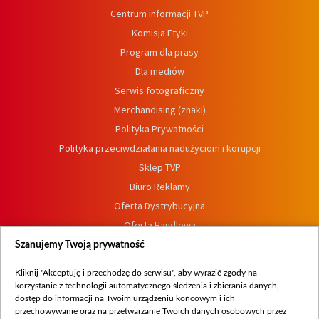
Centrum informacji TVP
Komisja Etyki
Program dla prasy
Dla mediów
Serwis fotograficzny
Merchandising (znaki)
Polityka Prywatności
Polityka przeciwdziałania nadużyciom i korupcji
Sklep TVP
Biuro Reklamy
Oferta Dystrybucyjna
Oferta Handlowa
Dostępność
Szanujemy Twoją prywatność
Moje zgody
Kliknij "Akceptuję i przechodzę do serwisu", aby wyrazić zgody na
Procedura zgłoszeń wewnętrznych
korzystanie z technologii automatycznego śledzenia i zbierania danych,
dostęp do informacji na Twoim urządzeniu końcowym i ich
przechowywanie oraz na przetwarzanie Twoich danych osobowych przez