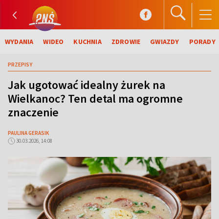
WYDANIA
WIDEO
KUCHNIA
ZDROWIE
GWIAZDY
PORADY
PRZEPISY
Jak ugotować idealny żurek na
Wielkanoc? Ten detal ma ogromne
znaczenie
PAULINA GERASIK
30.03.2026, 14:08