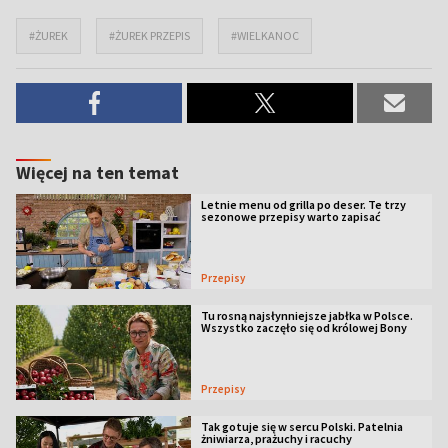
#ŻUREK
#ŻUREK PRZEPIS
#WIELKANOC
Więcej na ten temat
Letnie menu od grilla po deser. Te trzy
sezonowe przepisy warto zapisać
Przepisy
Tu rosną najsłynniejsze jabłka w Polsce.
Wszystko zaczęło się od królowej Bony
Przepisy
Tak gotuje się w sercu Polski. Patelnia
żniwiarza, prażuchy i racuchy