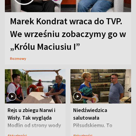
Marek Kondrat wraca do TVP.
We wrześniu zobaczymy go w
„Królu Maciusiu I”
Rozmowy
Rejs u zbiegu Narwi i
Niedźwiedzica
Wisły. Tak wygląda
salutowała
Modlin od strony wody
Piłsudskiemu. To
niejedyna tajemnica
Aktualności
Aktualności