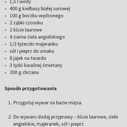
1,5 l wody
400 g kiełbasy białej surowej
100 g boczku wędzonego
2 ząbki czosnku
2 liście laurowe
4 ziarna ziela angielskiego
1/2 łyżeczki majeranku
sól i pieprz do smaku
8 jajek na twardo
3 łyżki kwaśnej śmietany
200 g chrzanu
Sposób przygotowania
Przygotuj wywar na bazie mięsa.
Do wywaru dodaj przyprawy – liście laurowe, ziele
angielskie, majeranek, sól i pieprz.