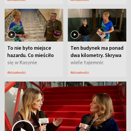
Modlina
To nie było miejsce
Ten budynek ma ponad
hazardu. Co mieściło
dwa kilometry. Skrywa
się w Kasynie
wiele tajemnic
Oficerskim?
Aktualności
Aktualności