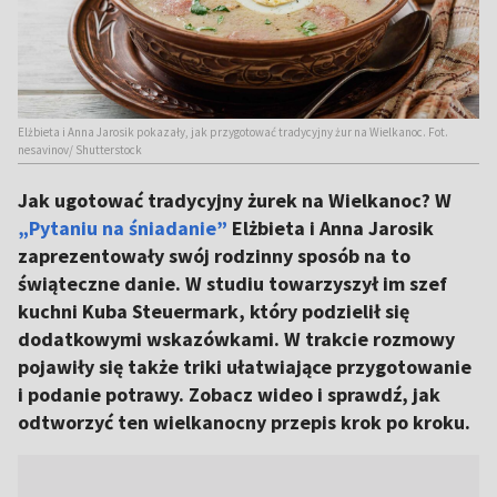
Elżbieta i Anna Jarosik pokazały, jak przygotować tradycyjny żur na Wielkanoc. Fot.
nesavinov/ Shutterstock
Jak ugotować tradycyjny żurek na Wielkanoc? W
„Pytaniu na śniadanie”
Elżbieta i Anna Jarosik
zaprezentowały swój rodzinny sposób na to
świąteczne danie. W studiu towarzyszył im szef
kuchni Kuba Steuermark, który podzielił się
dodatkowymi wskazówkami. W trakcie rozmowy
pojawiły się także triki ułatwiające przygotowanie
i podanie potrawy. Zobacz wideo i sprawdź, jak
odtworzyć ten wielkanocny przepis krok po kroku.