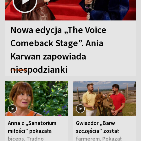
Nowa edycja „The Voice
Comeback Stage”. Ania
Karwan zapowiada
niespodzianki
Rozmowy
Anna z „Sanatorium
Gwiazdor „Barw
miłości” pokazała
szczęścia” został
biceps. Trudno
farmerem. Pokazał