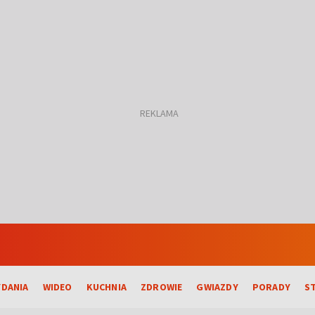
DANIA
WIDEO
KUCHNIA
ZDROWIE
GWIAZDY
PORADY
S