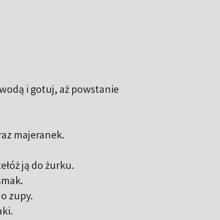
wodą i gotuj, aż powstanie
oraz majeranek.
ełóż ją do żurku.
 smak.
do zupy.
ki.