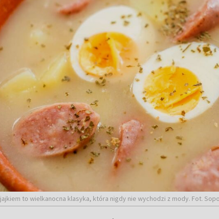
 jajkiem to wielkanocna klasyka, która nigdy nie wychodzi z mody. Fot. Sop