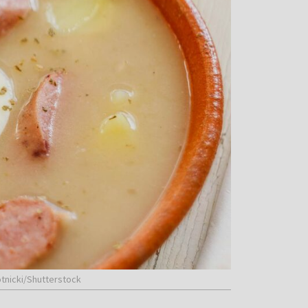
otnicki/Shutterstock