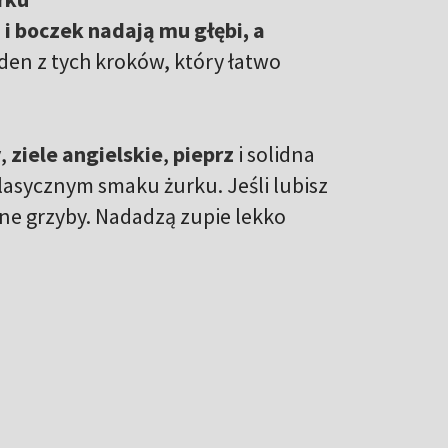
i boczek nadają mu głębi, a
eden z tych kroków, który łatwo
y
,
ziele angielskie
,
pieprz
i solidna
lasycznym smaku żurku. Jeśli lubisz
one grzyby. Nadadzą zupie lekko