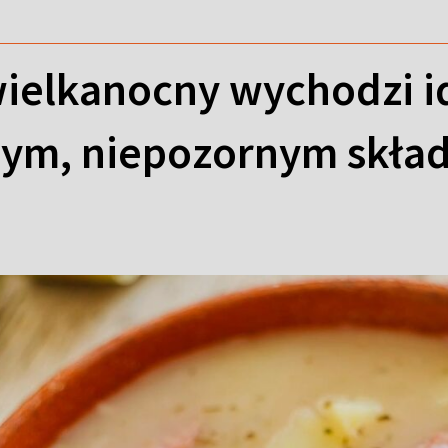
wielkanocny wychodzi i
nym, niepozornym skła