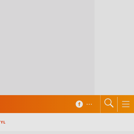
...
TYL