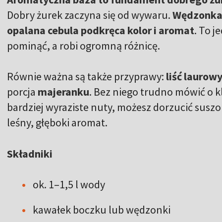
Dobry żurek zaczyna się od wywaru.
Wędzonka 
opalana cebula podkręca kolor i aromat
. To j
pominąć, a robi ogromną różnicę.
Równie ważna są także przyprawy:
liść laurow
porcja
majeranku
. Bez niego trudno mówić o k
bardziej wyraziste nuty, możesz dorzucić susz
leśny, głęboki aromat.
Składniki
ok. 1–1,5 l wody
kawałek boczku lub wędzonki