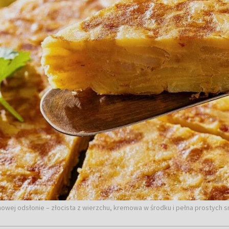
owej odsłonie – złocista z wierzchu, kremowa w środku i pełna prostych sm