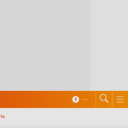
...
TYL