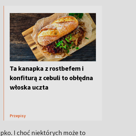
Ta kanapka z rostbefem i
konfiturą z cebuli to obłędna
włoska uczta
Przepisy
pko. I choć niektórych może to