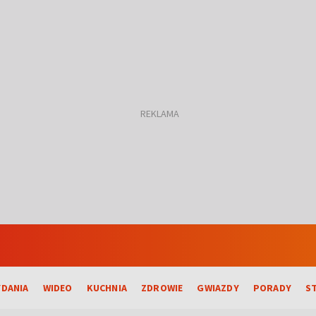
DANIA
WIDEO
KUCHNIA
ZDROWIE
GWIAZDY
PORADY
S