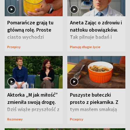
Pomarańcze grają tu
Aneta Zając o zdrowiu i
główną rolę. Proste
natłoku obowiązków.
ciasto wychodzi
Tak pilnuje badań i
wyjątkowo wilgotne
wizyt
Przepisy
Planuję długie życie
Aktorka „M jak miłość”
Puszyste bułeczki
zmieniła swoją drogę.
prosto z piekarnika. Z
Dziś wiąże przyszłość z
tym masłem smakują
neurobiologią
jeszcze lepiej
Rozmowy
Przepisy