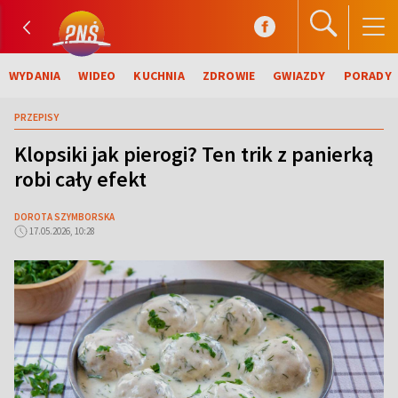
WYDANIA
WIDEO
KUCHNIA
ZDROWIE
GWIAZDY
PORADY
PRZEPISY
Klopsiki jak pierogi? Ten trik z panierką
robi cały efekt
DOROTA SZYMBORSKA
17.05.2026, 10:28