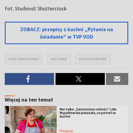
Fot. Studiovd/ Shutterstock
ZOBACZ: przepisy z kuchni „Pytania na
śniadanie” w TVP VOD
#ZIELONA KUCHNIA
#KLOPSIKI
#SOS KOPERKOWY
Więcej na ten temat
Nie tylko „Sanatorium miłości”. Lilla
Wyjadłowska pokazała, co potrafi w
kuchni
Przepisy