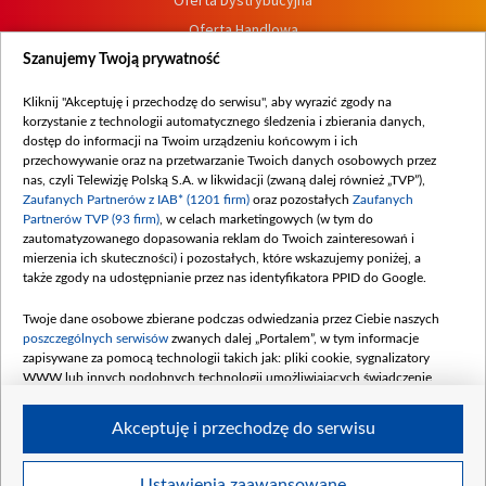
Oferta Dystrybucyjna
Oferta Handlowa
Dostępność
Szanujemy Twoją prywatność
Moje zgody
Kliknij "Akceptuję i przechodzę do serwisu", aby wyrazić zgody na
Procedura zgłoszeń wewnętrznych
korzystanie z technologii automatycznego śledzenia i zbierania danych,
dostęp do informacji na Twoim urządzeniu końcowym i ich
przechowywanie oraz na przetwarzanie Twoich danych osobowych przez
nas, czyli Telewizję Polską S.A. w likwidacji (zwaną dalej również „TVP”),
Zaufanych Partnerów z IAB* (1201 firm)
oraz pozostałych
Zaufanych
Partnerów TVP (93 firm)
, w celach marketingowych (w tym do
zautomatyzowanego dopasowania reklam do Twoich zainteresowań i
mierzenia ich skuteczności) i pozostałych, które wskazujemy poniżej, a
także zgody na udostępnianie przez nas identyfikatora PPID do Google.
Twoje dane osobowe zbierane podczas odwiedzania przez Ciebie naszych
poszczególnych serwisów
zwanych dalej „Portalem”, w tym informacje
zapisywane za pomocą technologii takich jak: pliki cookie, sygnalizatory
WWW lub innych podobnych technologii umożliwiających świadczenie
dopasowanych i bezpiecznych usług, personalizację treści oraz reklam,
udostępnianie funkcji mediów społecznościowych oraz analizowanie ruchu
Akceptuję i przechodzę do serwisu
w Internecie.
Twoje dane osobowe zbierane podczas odwiedzania przez Ciebie
Ustawienia zaawansowane