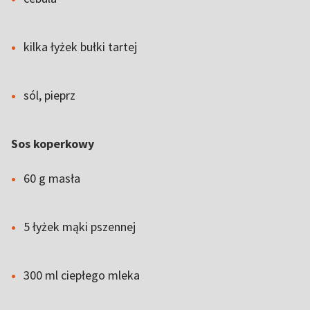
kilka łyżek bułki tartej
sól, pieprz
Sos koperkowy
60 g masła
5 łyżek mąki pszennej
300 ml ciepłego mleka