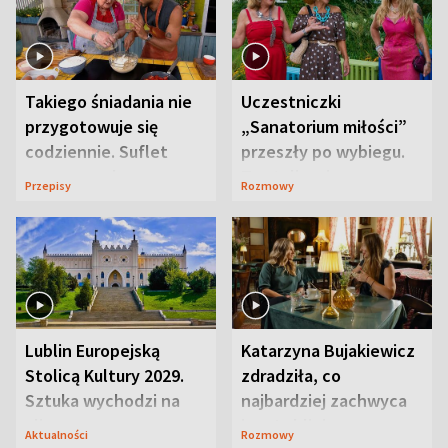
Takiego śniadania nie
Uczestniczki
przygotowuje się
„Sanatorium miłości”
codziennie. Suflet
przeszły po wybiegu.
serowy zachwyca
Te stylizacje
Przepisy
Rozmowy
smakiem
przyciągały wzrok
Lublin Europejską
Katarzyna Bujakiewicz
Stolicą Kultury 2029.
zdradziła, co
Sztuka wychodzi na
najbardziej zachwyca
ulice
ją w Lublinie
Aktualności
Rozmowy