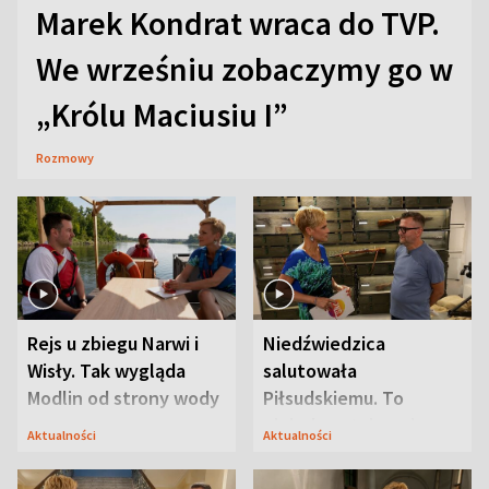
Marek Kondrat wraca do TVP.
We wrześniu zobaczymy go w
„Królu Maciusiu I”
Rozmowy
Rejs u zbiegu Narwi i
Niedźwiedzica
Wisły. Tak wygląda
salutowała
Modlin od strony wody
Piłsudskiemu. To
niejedyna tajemnica
Aktualności
Aktualności
Modlina