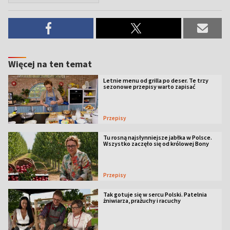
Więcej na ten temat
Letnie menu od grilla po deser. Te trzy
sezonowe przepisy warto zapisać
Przepisy
Tu rosną najsłynniejsze jabłka w Polsce.
Wszystko zaczęło się od królowej Bony
Przepisy
Tak gotuje się w sercu Polski. Patelnia
żniwiarza, prażuchy i racuchy