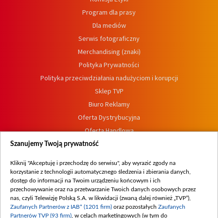
Program dla prasy
Dla mediów
Serwis fotograficzny
Merchandising (znaki)
Polityka Prywatności
Polityka przeciwdziałania nadużyciom i korupcji
Sklep TVP
Biuro Reklamy
Oferta Dystrybucyjna
Oferta Handlowa
Dostępność
Szanujemy Twoją prywatność
Moje zgody
Kliknij "Akceptuję i przechodzę do serwisu", aby wyrazić zgody na
Procedura zgłoszeń wewnętrznych
korzystanie z technologii automatycznego śledzenia i zbierania danych,
dostęp do informacji na Twoim urządzeniu końcowym i ich
przechowywanie oraz na przetwarzanie Twoich danych osobowych przez
nas, czyli Telewizję Polską S.A. w likwidacji (zwaną dalej również „TVP”),
Zaufanych Partnerów z IAB* (1201 firm)
oraz pozostałych
Zaufanych
Partnerów TVP (93 firm)
, w celach marketingowych (w tym do