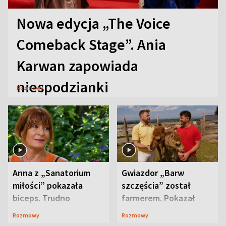
Nowa edycja „The Voice
Comeback Stage”. Ania
Karwan zapowiada
niespodzianki
Rozmowy
Anna z „Sanatorium
Gwiazdor „Barw
miłości” pokazała
szczęścia” został
biceps. Trudno
farmerem. Pokazał
uwierzyć, co przeszła
swoje niezwykłe
Rozmowy
Rozmowy
wcześniej
ranczo