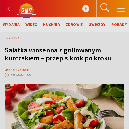
WYDANIA
WIDEO
KUCHNIA
ZDROWIE
GWIAZDY
PORADY
PRZEPISY
Sałatka wiosenna z grillowanym
kurczakiem – przepis krok po kroku
MAGDALENA BRUT
15.03.2026, 12:39