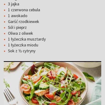
3 jajka
1 czerwona cebula
1 awokado
Garść rzodkiewek
Sól i pieprz
Oliwa z oliwek
1 łyżeczka musztardy
1 łyżeczka miodu
Sok z ½ cytryny