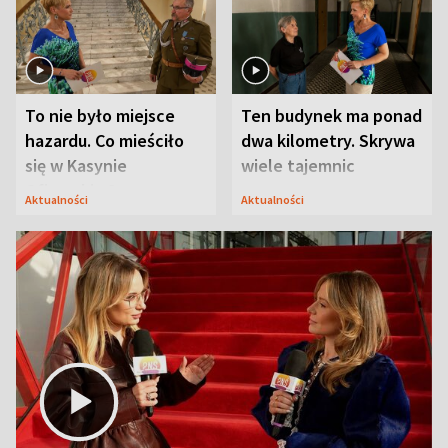
To nie było miejsce
Ten budynek ma ponad
hazardu. Co mieściło
dwa kilometry. Skrywa
się w Kasynie
wiele tajemnic
Oficerskim?
Aktualności
Aktualności