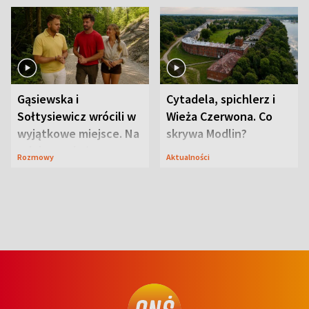
Gąsiewska i
Cytadela, spichlerz i
Sołtysiewicz wrócili w
Wieża Czerwona. Co
wyjątkowe miejsce. Na
skrywa Modlin?
szlaku czekał
Rozmowy
Aktualności
niedźwiedź