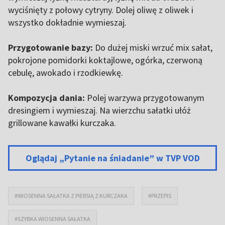
wyciśnięty z połowy cytryny. Dolej oliwę z oliwek i
wszystko dokładnie wymieszaj.
Przygotowanie bazy:
Do dużej miski wrzuć mix sałat,
pokrojone pomidorki koktajlowe, ogórka, czerwoną
cebulę, awokado i rzodkiewkę.
Kompozycja dania:
Polej warzywa przygotowanym
dresingiem i wymieszaj. Na wierzchu sałatki ułóż
grillowane kawałki kurczaka.
Oglądaj „Pytanie na śniadanie” w TVP VOD
#WIOSENNA SAŁATKA Z PIERSIĄ Z KURCZAKA
#PRZEPIS
#SZYBKA WIOSENNA SAŁATKA