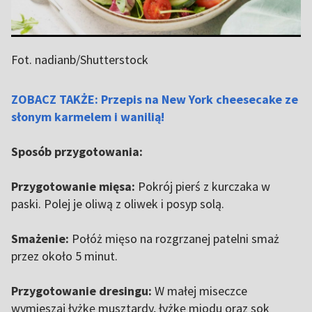
Fot. nadianb/Shutterstock
ZOBACZ TAKŻE: Przepis na New York cheesecake ze
słonym karmelem i wanilią!
Sposób przygotowania:
Przygotowanie mięsa:
Pokrój pierś z kurczaka w
paski. Polej je oliwą z oliwek i posyp solą.
Smażenie:
Połóż mięso na rozgrzanej patelni smaż
przez około 5 minut.
Przygotowanie dresingu:
W małej miseczce
wymieszaj łyżkę musztardy, łyżkę miodu oraz sok