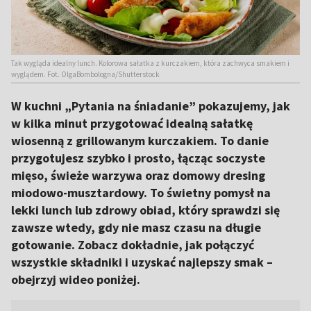
Tak wygląda idealny lunch. Kolorowa sałatka z kurczakiem, która zachwyca smakiem i
wyglądem. Fot. OlgaBombologna/Shutterstock
W kuchni „Pytania na śniadanie” pokazujemy, jak
w kilka minut przygotować idealną sałatkę
wiosenną z grillowanym kurczakiem. To danie
przygotujesz szybko i prosto, łącząc soczyste
mięso, świeże warzywa oraz domowy dresing
miodowo-musztardowy. To świetny pomysł na
lekki lunch lub zdrowy obiad, który sprawdzi się
zawsze wtedy, gdy nie masz czasu na długie
gotowanie. Zobacz dokładnie, jak połączyć
wszystkie składniki i uzyskać najlepszy smak –
obejrzyj wideo poniżej.