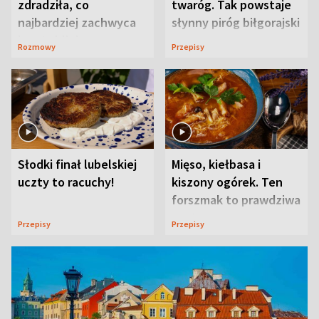
zdradziła, co
twaróg. Tak powstaje
najbardziej zachwyca
słynny piróg biłgorajski
ją w Lublinie
Rozmowy
Przepisy
Słodki finał lubelskiej
Mięso, kiełbasa i
uczty to racuchy!
kiszony ogórek. Ten
forszmak to prawdziwa
uczta
Przepisy
Przepisy