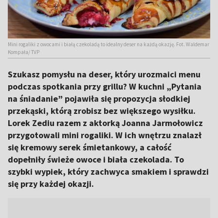
Mini rogaliki z owocami i białą czekoladą to idealny deser na każdą okazję. Fot. Waldemar
Kompała/ TVP
Szukasz pomysłu na deser, który urozmaici menu
podczas spotkania przy grillu? W kuchni „Pytania
na śniadanie” pojawiła się propozycja słodkiej
przekąski, którą zrobisz bez większego wysiłku.
Lorek Zediu razem z aktorką Joanna Jarmołowicz
przygotowali mini rogaliki. W ich wnętrzu znalazł
się kremowy serek śmietankowy, a całość
dopełniły świeże owoce i biała czekolada. To
szybki wypiek, który zachwyca smakiem i sprawdzi
się przy każdej okazji.