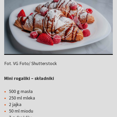
Fot. VG Foto/ Shutterstock
Mini rogaliki – składniki
500 g masła
250 ml mleka
2 jajka
50 ml miodu