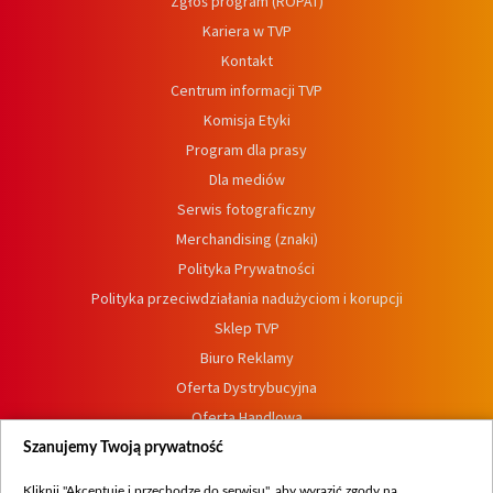
Zgłoś program (ROPAT)
Kariera w TVP
Kontakt
Centrum informacji TVP
Komisja Etyki
Program dla prasy
Dla mediów
Serwis fotograficzny
Merchandising (znaki)
Polityka Prywatności
Polityka przeciwdziałania nadużyciom i korupcji
Sklep TVP
Biuro Reklamy
Oferta Dystrybucyjna
Oferta Handlowa
Dostępność
Szanujemy Twoją prywatność
Moje zgody
Kliknij "Akceptuję i przechodzę do serwisu", aby wyrazić zgody na