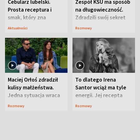
Cebularz lubelski.
Zespół KSU ma sposób
Prosta receptura i
na długowieczność.
smak, który zna
Zdradzili swój sekret
Lubelszczyzna
Aktualności
Rozmowy
Maciej Orłoś zdradził
To dlatego Irena
kulisy małżeństwa.
Santor wciąż ma tyle
Jedna sytuacja wraca
energii. Jej recepta
jak bumerang
jest zaskakująco
Rozmowy
Rozmowy
prosta