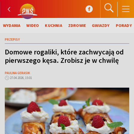
WYDANIA
WIDEO
KUCHNIA
ZDROWIE
GWIAZDY
PORADY
PRZEPISY
Domowe rogaliki, które zachwycają od
pierwszego kęsa. Zrobisz je w chwilę
PAULINA GERASIK
27.04.2026, 15:01