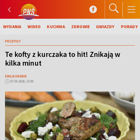
WYDANIA
WIDEO
KUCHNIA
ZDROWIE
GWIAZDY
PORADY
PRZEPISY
Te kofty z kurczaka to hit! Znikają w
kilka minut
EMILIA DRABIK
07.04.2026, 15:00