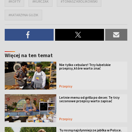
#KOFTY
#KURCZAK
#TOMASZ KRÓLIKOWSKI
#KATARZYNA GUZIK
Więcej na ten temat
Nie tylko cebularz! Trzy lubelskie
przepisy, które warto znać
Przepisy
Letnie menu od grilla po deser. Te trzy
sezonowe przepisy warto zapisać
Przepisy
Tu rosną najsłynniejsze jabłka w Polsce.