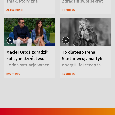
smak, który zna
Zdradzili swój sekret
Lubelszczyzna
Aktualności
Rozmowy
Maciej Orłoś zdradził
To dlatego Irena
kulisy małżeństwa.
Santor wciąż ma tyle
Jedna sytuacja wraca
energii. Jej recepta
jak bumerang
jest zaskakująco
Rozmowy
Rozmowy
prosta