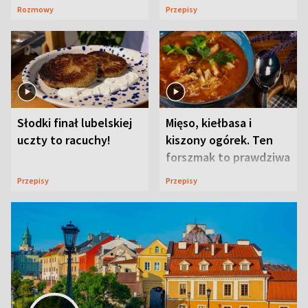
ją w Lublinie
Rozmowy
Przepisy
Słodki finał lubelskiej
Mięso, kiełbasa i
uczty to racuchy!
kiszony ogórek. Ten
forszmak to prawdziwa
uczta
Przepisy
Przepisy