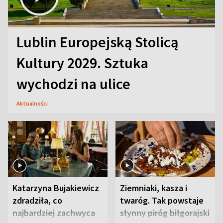
Lublin Europejską Stolicą
Kultury 2029. Sztuka
wychodzi na ulice
Aktualności
Katarzyna Bujakiewicz
Ziemniaki, kasza i
zdradziła, co
twaróg. Tak powstaje
najbardziej zachwyca
słynny piróg biłgorajski