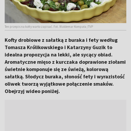
Ten przepis na kofty warto zapisać. Fot. Waldemar Kompała /TVP
Kofty drobiowe z sałatką z buraka i fety według
Tomasza Królikowskiego i Katarzyny Guzik to
idealna propozycja na lekki, ale sycący obiad.
Aromatyczne mięso z kurczaka doprawione ziołami
świetnie komponuje się ze świeżą, kolorową
sałatką. Słodycz buraka, słoność fety i wyrazistość
oliwek tworzą wyjątkowe połączenie smaków.
Obejrzyj wideo poniżej.