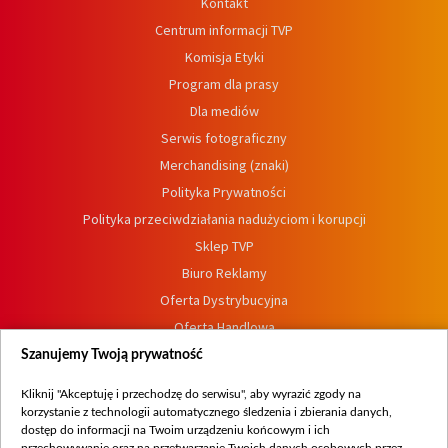
Kontakt
Centrum informacji TVP
Komisja Etyki
Program dla prasy
Dla mediów
Serwis fotograficzny
Merchandising (znaki)
Polityka Prywatności
Polityka przeciwdziałania nadużyciom i korupcji
Sklep TVP
Biuro Reklamy
Oferta Dystrybucyjna
Oferta Handlowa
Dostępność
Szanujemy Twoją prywatność
Moje zgody
Kliknij "Akceptuję i przechodzę do serwisu", aby wyrazić zgody na
Procedura zgłoszeń wewnętrznych
korzystanie z technologii automatycznego śledzenia i zbierania danych,
dostęp do informacji na Twoim urządzeniu końcowym i ich