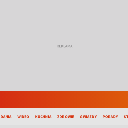
DANIA
WIDEO
KUCHNIA
ZDROWIE
GWIAZDY
PORADY
S