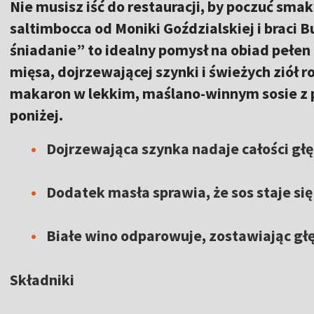
Nie musisz iść do restauracji, by poczuć sma
saltimbocca od Moniki Goździalskiej i braci 
śniadanie” to idealny pomysł na obiad pełe
mięsa, dojrzewającej szynki i świeżych ziół r
makaron w lekkim, maślano-winnym sosie z 
poniżej.
Dojrzewająca szynka nadaje całości gł
Dodatek masła sprawia, że sos staje si
Białe wino odparowuje, zostawiając głę
Składniki