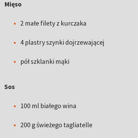
Mięso
2 małe filety z kurczaka
4 plastry szynki dojrzewającej
pół szklanki mąki
Sos
100 ml białego wina
200 g świeżego tagliatelle