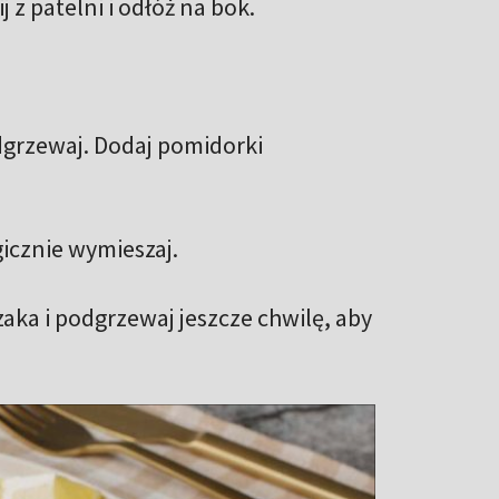
z patelni i odłóż na bok.
odgrzewaj. Dodaj pomidorki
icznie wymieszaj.
ka i podgrzewaj jeszcze chwilę, aby