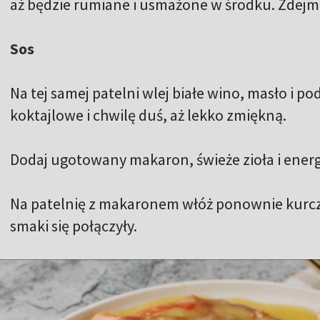
aż będzie rumiane i usmażone w środku. Zdejmij 
Sos
Na tej samej patelni wlej białe wino, masło i p
koktajlowe i chwilę duś, aż lekko zmiękną.
Dodaj ugotowany makaron, świeże zioła i energ
Na patelnię z makaronem włóż ponownie kurcza
smaki się połączyły.