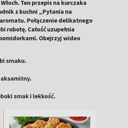
k Włoch. Ten przepis na kurczaka
Budnik z kuchni „Pytania na
n aromatu. Połączenie delikatnego
obi robotę. Całość uzupełnia
pomidorkami. Obejrzyj wideo
ębi smaku.
ę aksamitny.
boki smak i lekkość.