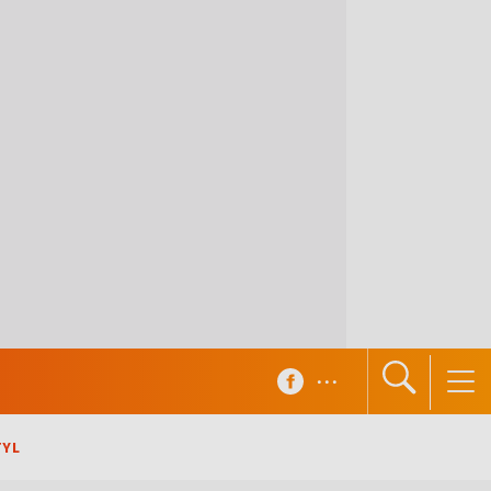
...
TYL