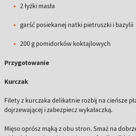
2 łyżki masła
garść posiekanej natki pietruszki i bazylii
200 g pomidorków koktajlowych
Przygotowanie
Kurczak
Filety z kurczaka delikatnie rozbij na cieńsze p
dojrzewającej i zabezpiecz wykałaczką.
Mięso oprósz mąką z obu stron. Smaż na dobrze 