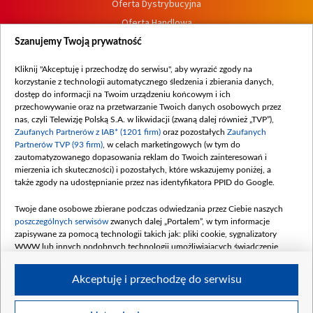
Oferta Dystrybucyjna
Oferta Handlowa
Dostępność
Szanujemy Twoją prywatność
Moje zgody
Kliknij "Akceptuję i przechodzę do serwisu", aby wyrazić zgody na
Procedura zgłoszeń wewnętrznych
korzystanie z technologii automatycznego śledzenia i zbierania danych,
dostęp do informacji na Twoim urządzeniu końcowym i ich
przechowywanie oraz na przetwarzanie Twoich danych osobowych przez
nas, czyli Telewizję Polską S.A. w likwidacji (zwaną dalej również „TVP”),
Zaufanych Partnerów z IAB* (1201 firm)
oraz pozostałych
Zaufanych
Partnerów TVP (93 firm)
, w celach marketingowych (w tym do
zautomatyzowanego dopasowania reklam do Twoich zainteresowań i
mierzenia ich skuteczności) i pozostałych, które wskazujemy poniżej, a
także zgody na udostępnianie przez nas identyfikatora PPID do Google.
Twoje dane osobowe zbierane podczas odwiedzania przez Ciebie naszych
poszczególnych serwisów
zwanych dalej „Portalem”, w tym informacje
zapisywane za pomocą technologii takich jak: pliki cookie, sygnalizatory
WWW lub innych podobnych technologii umożliwiających świadczenie
dopasowanych i bezpiecznych usług, personalizację treści oraz reklam,
udostępnianie funkcji mediów społecznościowych oraz analizowanie ruchu
Akceptuję i przechodzę do serwisu
w Internecie.
Twoje dane osobowe zbierane podczas odwiedzania przez Ciebie