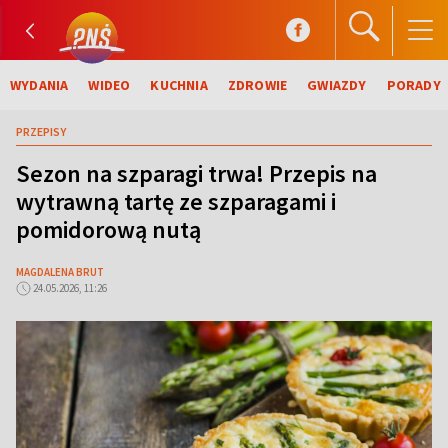
WYDANIA
WIDEO
KUCHNIA
ZDROWIE
GWIAZDY
PORADY
PRZEPISY
Sezon na szparagi trwa! Przepis na
wytrawną tartę ze szparagami i
pomidorową nutą
MAGDALENA BRUT
24.05.2026, 11:26