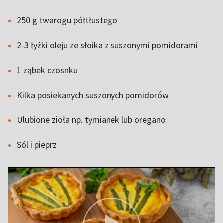
250 g twarogu półtłustego
2-3 łyżki oleju ze słoika z suszonymi pomidorami
1 ząbek czosnku
Kilka posiekanych suszonych pomidorów
Ulubione zioła np. tymianek lub oregano
Sól i pieprz