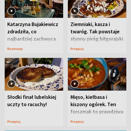
Katarzyna Bujakiewicz
Ziemniaki, kasza i
zdradziła, co
twaróg. Tak powstaje
najbardziej zachwyca
słynny piróg biłgorajski
ją w Lublinie
Rozmowy
Przepisy
Słodki finał lubelskiej
Mięso, kiełbasa i
uczty to racuchy!
kiszony ogórek. Ten
forszmak to prawdziwa
uczta
Przepisy
Przepisy