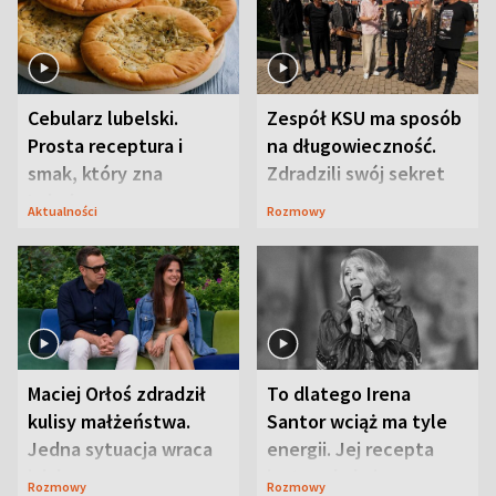
Cebularz lubelski.
Zespół KSU ma sposób
Prosta receptura i
na długowieczność.
smak, który zna
Zdradzili swój sekret
Lubelszczyzna
Aktualności
Rozmowy
Maciej Orłoś zdradził
To dlatego Irena
kulisy małżeństwa.
Santor wciąż ma tyle
Jedna sytuacja wraca
energii. Jej recepta
jak bumerang
jest zaskakująco
Rozmowy
Rozmowy