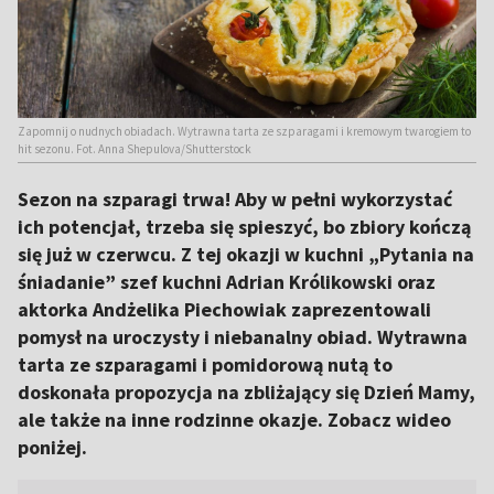
Zapomnij o nudnych obiadach. Wytrawna tarta ze szparagami i kremowym twarogiem to
hit sezonu. Fot. Anna Shepulova/Shutterstock
Sezon na szparagi trwa! Aby w pełni wykorzystać
ich potencjał, trzeba się spieszyć, bo zbiory kończą
się już w czerwcu. Z tej okazji w kuchni „Pytania na
śniadanie” szef kuchni Adrian Królikowski oraz
aktorka Andżelika Piechowiak zaprezentowali
pomysł na uroczysty i niebanalny obiad. Wytrawna
tarta ze szparagami i pomidorową nutą to
doskonała propozycja na zbliżający się Dzień Mamy,
ale także na inne rodzinne okazje. Zobacz wideo
poniżej.