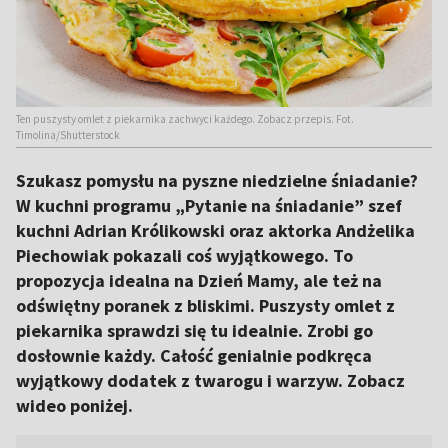
Ten puszysty omlet z piekarnika zachwyci każdego. Zobacz przepis. Fot.
Timolina/Shutterstock
Szukasz pomysłu na pyszne niedzielne śniadanie?
W kuchni programu „Pytanie na śniadanie” szef
kuchni Adrian Królikowski oraz aktorka Andżelika
Piechowiak pokazali coś wyjątkowego. To
propozycja idealna na Dzień Mamy, ale też na
odświętny poranek z bliskimi. Puszysty omlet z
piekarnika sprawdzi się tu idealnie. Zrobi go
dosłownie każdy. Całość genialnie podkręca
wyjątkowy dodatek z twarogu i warzyw. Zobacz
wideo poniżej.