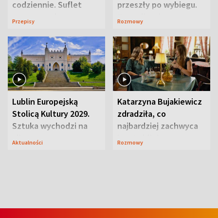
codziennie. Suflet
przeszły po wybiegu.
serowy zachwyca
Te stylizacje
Przepisy
Rozmowy
smakiem
przyciągały wzrok
Lublin Europejską
Katarzyna Bujakiewicz
Stolicą Kultury 2029.
zdradziła, co
Sztuka wychodzi na
najbardziej zachwyca
ulice
ją w Lublinie
Aktualności
Rozmowy