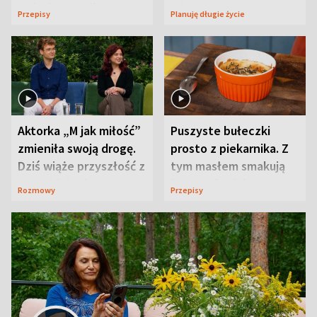
wyjątkowo wilgotne
wizyt
Przepisy
Planuję długie życie
Aktorka „M jak miłość”
Puszyste bułeczki
zmieniła swoją drogę.
prosto z piekarnika. Z
Dziś wiąże przyszłość z
tym masłem smakują
neurobiologią
jeszcze lepiej
Rozmowy
Przepisy