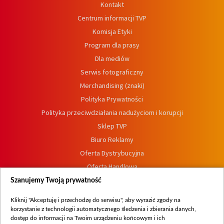
Kontakt
Centrum informacji TVP
Komisja Etyki
Program dla prasy
Dla mediów
Serwis fotograficzny
Merchandising (znaki)
Polityka Prywatności
Polityka przeciwdziałania nadużyciom i korupcji
Sklep TVP
Biuro Reklamy
Oferta Dystrybucyjna
Oferta Handlowa
Dostępność
Szanujemy Twoją prywatność
Moje zgody
Kliknij "Akceptuję i przechodzę do serwisu", aby wyrazić zgody na
Procedura zgłoszeń wewnętrznych
korzystanie z technologii automatycznego śledzenia i zbierania danych,
dostęp do informacji na Twoim urządzeniu końcowym i ich