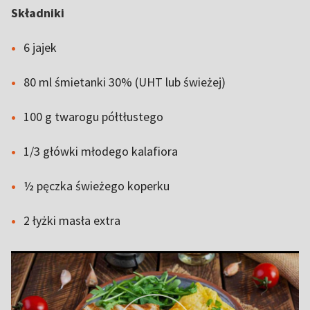
Składniki
6 jajek
80 ml śmietanki 30% (UHT lub świeżej)
100 g twarogu półtłustego
1/3 główki młodego kalafiora
½ pęczka świeżego koperku
2 łyżki masła extra