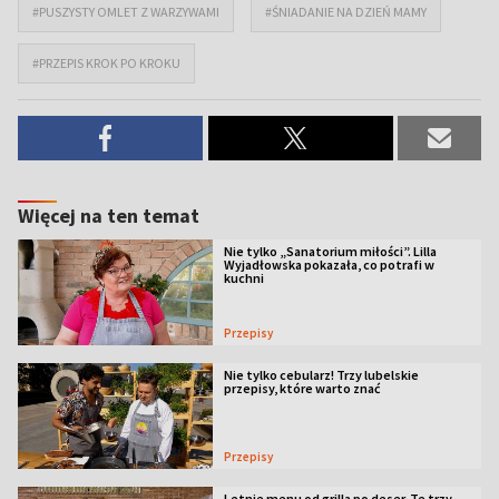
#PUSZYSTY OMLET Z WARZYWAMI
#ŚNIADANIE NA DZIEŃ MAMY
#PRZEPIS KROK PO KROKU
Więcej na ten temat
Nie tylko „Sanatorium miłości”. Lilla
Wyjadłowska pokazała, co potrafi w
kuchni
Przepisy
Nie tylko cebularz! Trzy lubelskie
przepisy, które warto znać
Przepisy
Letnie menu od grilla po deser. Te trzy