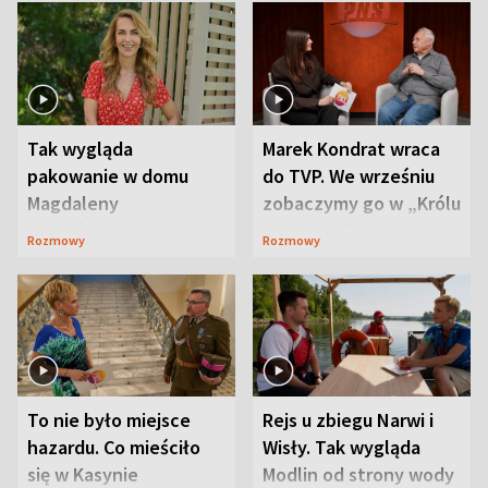
Tak wygląda
Marek Kondrat wraca
pakowanie w domu
do TVP. We wrześniu
Magdaleny
zobaczymy go w „Królu
Waligórskiej-Lisieckiej.
Maciusiu I”
Rozmowy
Rozmowy
Mąż nie odpuszcza
To nie było miejsce
Rejs u zbiegu Narwi i
hazardu. Co mieściło
Wisły. Tak wygląda
się w Kasynie
Modlin od strony wody