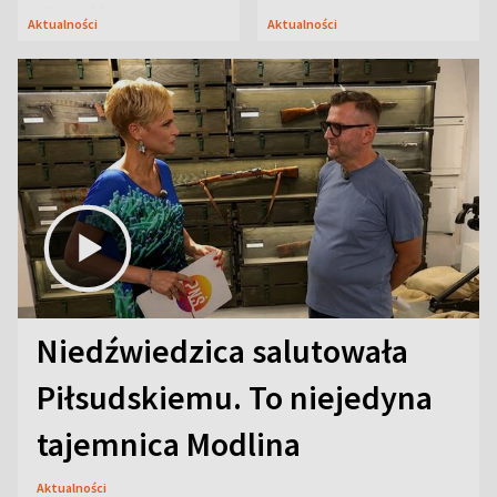
Oficerskim?
Aktualności
Aktualności
Niedźwiedzica salutowała
Piłsudskiemu. To niejedyna
tajemnica Modlina
Aktualności