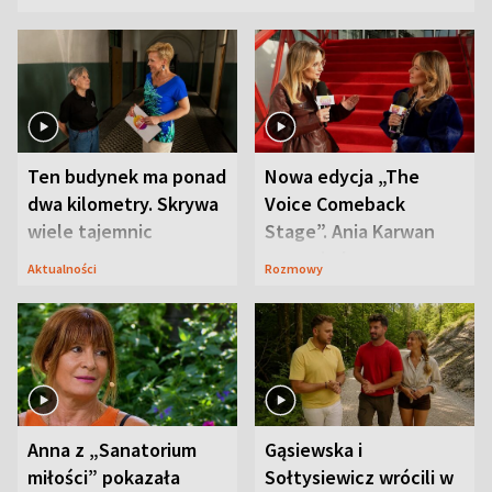
Ten budynek ma ponad
Nowa edycja „The
dwa kilometry. Skrywa
Voice Comeback
wiele tajemnic
Stage”. Ania Karwan
zapowiada
Aktualności
Rozmowy
niespodzianki
Anna z „Sanatorium
Gąsiewska i
miłości” pokazała
Sołtysiewicz wrócili w