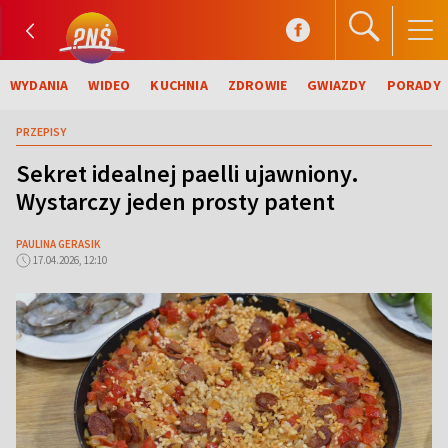
WYDANIA
WIDEO
KUCHNIA
ZDROWIE
GWIAZDY
PORADY
PRZEPISY
Sekret idealnej paelli ujawniony.
Wystarczy jeden prosty patent
PAULINA GERASIK
17.04.2026, 12:10