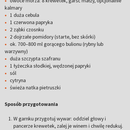
owoce morza: 8 krewetek, garść małży, opcjonalnie
kalmary
1 duża cebula
1 czerwona papryka
2 ząbki czosnku
2 dojrzałe pomidory (starte, bez skórki)
ok. 700–800 ml gorącego bulionu (rybny lub
warzywny)
duża szczypta szafranu
1 łyżeczka słodkiej, wędzonej papryki
sól
cytryna
świeża natka pietruszki
Sposób przygotowania
W garnku przygotuj wywar: oddziel głowy i
pancerze krewetek, zalej je winem i chwilę redukuj.