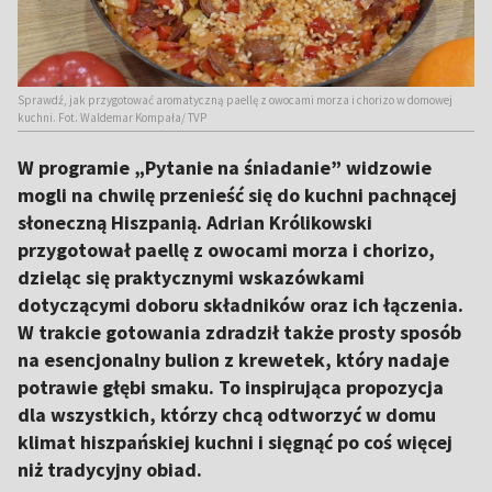
Sprawdź, jak przygotować aromatyczną paellę z owocami morza i chorizo w domowej
kuchni. Fot. Waldemar Kompała/ TVP
W programie „Pytanie na śniadanie” widzowie
mogli na chwilę przenieść się do kuchni pachnącej
słoneczną Hiszpanią. Adrian Królikowski
przygotował paellę z owocami morza i chorizo,
dzieląc się praktycznymi wskazówkami
dotyczącymi doboru składników oraz ich łączenia.
W trakcie gotowania zdradził także prosty sposób
na esencjonalny bulion z krewetek, który nadaje
potrawie głębi smaku. To inspirująca propozycja
dla wszystkich, którzy chcą odtworzyć w domu
klimat hiszpańskiej kuchni i sięgnąć po coś więcej
niż tradycyjny obiad.