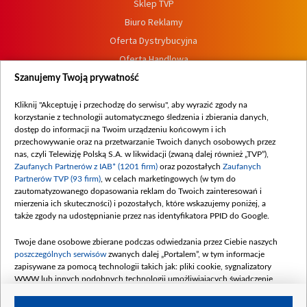
Sklep TVP
Biuro Reklamy
Oferta Dystrybucyjna
Oferta Handlowa
Dostępność
Szanujemy Twoją prywatność
Moje zgody
Kliknij "Akceptuję i przechodzę do serwisu", aby wyrazić zgody na
Procedura zgłoszeń wewnętrznych
korzystanie z technologii automatycznego śledzenia i zbierania danych,
dostęp do informacji na Twoim urządzeniu końcowym i ich
przechowywanie oraz na przetwarzanie Twoich danych osobowych przez
nas, czyli Telewizję Polską S.A. w likwidacji (zwaną dalej również „TVP”),
Zaufanych Partnerów z IAB* (1201 firm)
oraz pozostałych
Zaufanych
Partnerów TVP (93 firm)
, w celach marketingowych (w tym do
zautomatyzowanego dopasowania reklam do Twoich zainteresowań i
mierzenia ich skuteczności) i pozostałych, które wskazujemy poniżej, a
także zgody na udostępnianie przez nas identyfikatora PPID do Google.
Twoje dane osobowe zbierane podczas odwiedzania przez Ciebie naszych
poszczególnych serwisów
zwanych dalej „Portalem”, w tym informacje
zapisywane za pomocą technologii takich jak: pliki cookie, sygnalizatory
WWW lub innych podobnych technologii umożliwiających świadczenie
dopasowanych i bezpiecznych usług, personalizację treści oraz reklam,
udostępnianie funkcji mediów społecznościowych oraz analizowanie ruchu