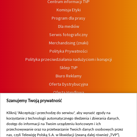
Centrum informacji TVP
Komisja Etyki
Program dla prasy
Dla mediów
Serwis fotograficzny
Merchandising (znaki)
Polityka Prywatności
Polityka przeciwdziałania nadużyciom i korupcji
Sklep TVP
Biuro Reklamy
Oferta Dystrybucyjna
Oferta Handlowa
Dostępność
Szanujemy Twoją prywatność
Moje zgody
Kliknij "Akceptuję i przechodzę do serwisu", aby wyrazić zgody na
Procedura zgłoszeń wewnętrznych
korzystanie z technologii automatycznego śledzenia i zbierania danych,
dostęp do informacji na Twoim urządzeniu końcowym i ich
przechowywanie oraz na przetwarzanie Twoich danych osobowych przez
nas, czyli Telewizję Polską S.A. w likwidacji (zwaną dalej również „TVP”),