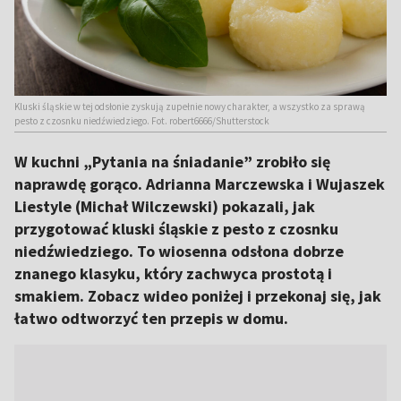
Kluski śląskie w tej odsłonie zyskują zupełnie nowy charakter, a wszystko za sprawą
pesto z czosnku niedźwiedziego. Fot. robert6666/Shutterstock
W kuchni „Pytania na śniadanie” zrobiło się
naprawdę gorąco. Adrianna Marczewska i Wujaszek
Liestyle (Michał Wilczewski) pokazali, jak
przygotować kluski śląskie z pesto z czosnku
niedźwiedziego. To wiosenna odsłona dobrze
znanego klasyku, który zachwyca prostotą i
smakiem. Zobacz wideo poniżej i przekonaj się, jak
łatwo odtworzyć ten przepis w domu.