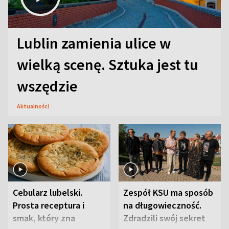
Lublin zamienia ulice w
wielką scenę. Sztuka jest tu
wszędzie
Aktualności
Cebularz lubelski.
Zespół KSU ma sposób
Prosta receptura i
na długowieczność.
smak, który zna
Zdradzili swój sekret