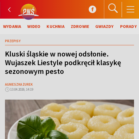
WYDANIA
WIDEO
KUCHNIA
ZDROWIE
GWIAZDY
PORADY
PRZEPISY
Kluski śląskie w nowej odsłonie.
Wujaszek Liestyle podkręcił klasykę
sezonowym pesto
AGNIESZKA ŻUREK
13.04.2026, 14:19