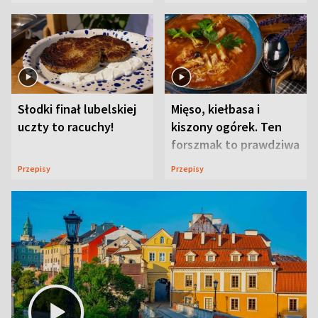
Słodki finał lubelskiej
Mięso, kiełbasa i
uczty to racuchy!
kiszony ogórek. Ten
forszmak to prawdziwa
uczta
Przepisy
Przepisy