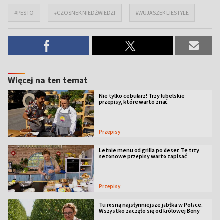
#PESTO
#CZOSNEK NIEDŹWIEDZI
#WUJASZEK LIESTYLE
Więcej na ten temat
Nie tylko cebularz! Trzy lubelskie
przepisy, które warto znać
Przepisy
Letnie menu od grilla po deser. Te trzy
sezonowe przepisy warto zapisać
Przepisy
Tu rosną najsłynniejsze jabłka w Polsce.
Wszystko zaczęło się od królowej Bony