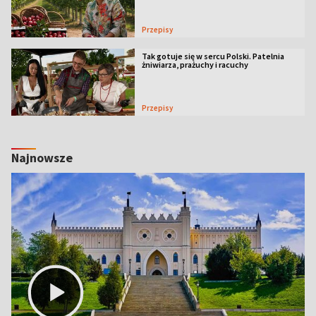
Przepisy
Tak gotuje się w sercu Polski. Patelnia
żniwiarza, prażuchy i racuchy
Przepisy
Najnowsze