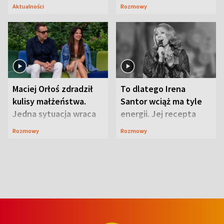
Lubelszczyzna
Aktualności
Rozmowy
Maciej Orłoś zdradził
To dlatego Irena
kulisy małżeństwa.
Santor wciąż ma tyle
Jedna sytuacja wraca
energii. Jej recepta
jak bumerang
jest zaskakująco
Rozmowy
Rozmowy
prosta