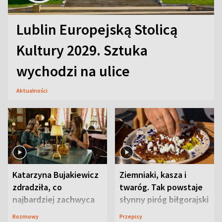
Lublin Europejską Stolicą
Kultury 2029. Sztuka
wychodzi na ulice
Aktualności
Katarzyna Bujakiewicz
Ziemniaki, kasza i
zdradziła, co
twaróg. Tak powstaje
najbardziej zachwyca
słynny piróg biłgorajski
ją w Lublinie
Rozmowy
Przepisy