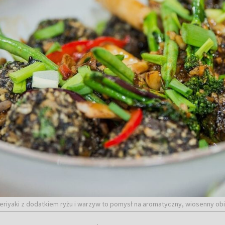
 teriyaki z dodatkiem ryżu i warzyw to pomysł na aromatyczny, wiosenny o