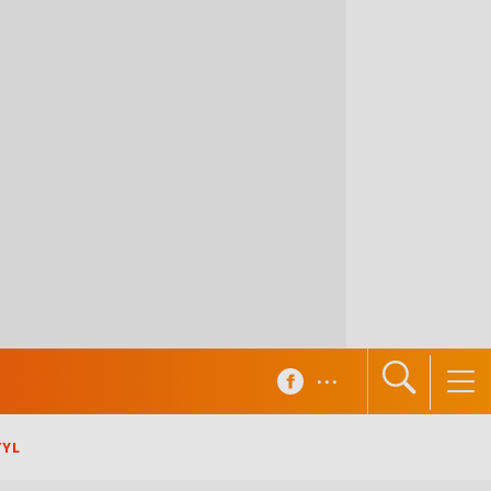
...
TYL