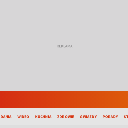
DANIA
WIDEO
KUCHNIA
ZDROWIE
GWIAZDY
PORADY
S