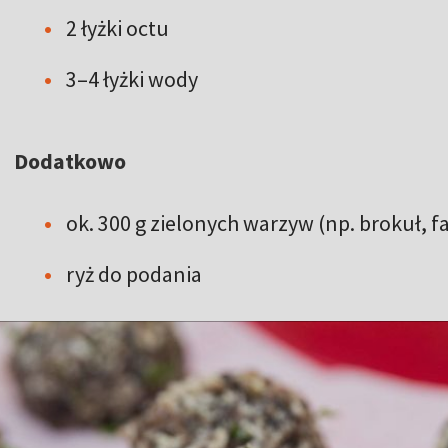
2 łyżki octu
3–4 łyżki wody
Dodatkowo
ok. 300 g zielonych warzyw (np. brokuł, f
ryż do podania