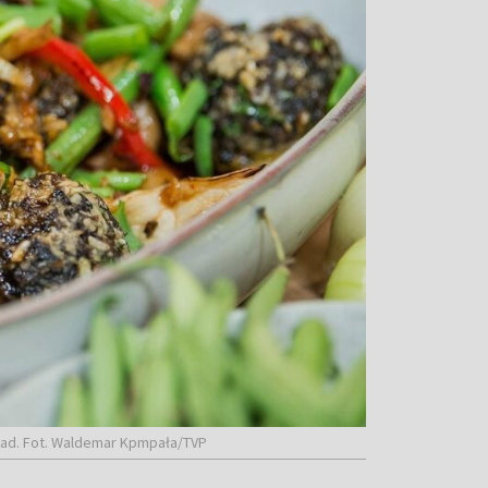
biad. Fot. Waldemar Kpmpała/TVP