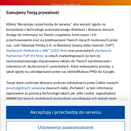
Oferta Handlowa
Dostępność
Szanujemy Twoją prywatność
Moje zgody
Kliknij "Akceptuję i przechodzę do serwisu", aby wyrazić zgody na
Procedura zgłoszeń wewnętrznych
korzystanie z technologii automatycznego śledzenia i zbierania danych,
dostęp do informacji na Twoim urządzeniu końcowym i ich
przechowywanie oraz na przetwarzanie Twoich danych osobowych przez
nas, czyli Telewizję Polską S.A. w likwidacji (zwaną dalej również „TVP”),
Zaufanych Partnerów z IAB* (1201 firm)
oraz pozostałych
Zaufanych
Partnerów TVP (93 firm)
, w celach marketingowych (w tym do
zautomatyzowanego dopasowania reklam do Twoich zainteresowań i
mierzenia ich skuteczności) i pozostałych, które wskazujemy poniżej, a
także zgody na udostępnianie przez nas identyfikatora PPID do Google.
Twoje dane osobowe zbierane podczas odwiedzania przez Ciebie naszych
poszczególnych serwisów
zwanych dalej „Portalem”, w tym informacje
zapisywane za pomocą technologii takich jak: pliki cookie, sygnalizatory
WWW lub innych podobnych technologii umożliwiających świadczenie
dopasowanych i bezpiecznych usług, personalizację treści oraz reklam,
udostępnianie funkcji mediów społecznościowych oraz analizowanie ruchu
Akceptuję i przechodzę do serwisu
w Internecie.
Twoje dane osobowe zbierane podczas odwiedzania przez Ciebie
Ustawienia zaawansowane
poszczególnych serwisów
na Portalu, takie jak adresy IP, identyfikatory