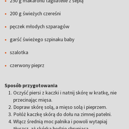
250 g makaronu tagliatelle z sepią
200 g świeżych czereśni
pęczek młodych szparagów
garść świeżego szpinaku baby
szalotka
czerwony pieprz
Sposób przygotowania
Oczyść piersi z kaczki i natnij skórę w kratkę, nie
przecinając mięsa.
Dopraw skórę solą, a mięso solą i pieprzem.
Połóż kaczkę skórą do dołu na zimnej patelni.
Włącz średnią moc palnika i powoli wytapiaj
tłuszcz, aż skórka będzie chrupiąca.