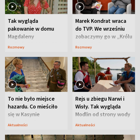
Tak wygląda
Marek Kondrat wraca
pakowanie w domu
do TVP. We wrześniu
Magdaleny
zobaczymy go w „Królu
Waligórskiej-Lisieckiej.
Maciusiu I”
Rozmowy
Rozmowy
Mąż nie odpuszcza
To nie było miejsce
Rejs u zbiegu Narwi i
hazardu. Co mieściło
Wisły. Tak wygląda
się w Kasynie
Modlin od strony wody
Oficerskim?
Aktualności
Aktualności