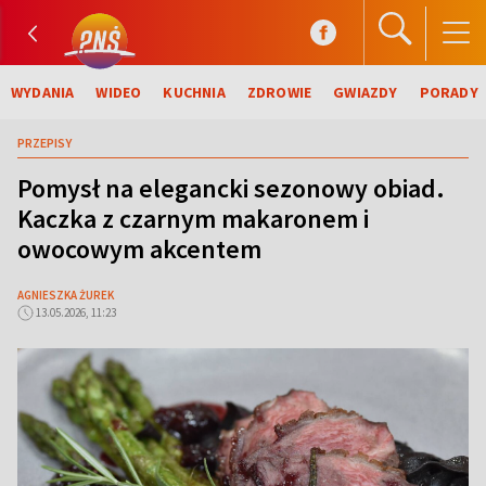
WYDANIA
WIDEO
KUCHNIA
ZDROWIE
GWIAZDY
PORADY
PRZEPISY
Pomysł na elegancki sezonowy obiad.
Kaczka z czarnym makaronem i
owocowym akcentem
AGNIESZKA ŻUREK
13.05.2026, 11:23