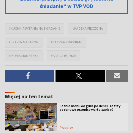
śniadanie” w TVP VOD
#KUCHNIA PYTANIA NA ŚNIADANIE
#KACZKA PIECZONA
#CZARNY MAKARON
#KACZKA Z WIŚNIAMI
#SYLWIA MADEŃSKA
#BRACIA BUDNIK
Więcej na ten temat
Letnie menu od grilla po deser. Te trzy
sezonowe przepisy warto zapisać
Przepisy