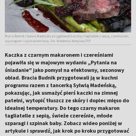
Bracia Budnik i Sylwia Madeńska przygotowali kaczkę z tagliatelle z sepią, czereśniami,
szparagami i szpinakiem baby. Fot. Waldemar Kompała/TVP
Kaczka z czarnym makaronem i czereśniami
pojawiła się w majowym wydaniu „Pytania na
śniadanie” jako pomysł na efektowny, sezonowy
obiad. Bracia Budnik przygotowali ją w kuchni
programu razem z tancerką Sylwią Madeńską,
pokazując, jak usmażyć pierś kaczki na zimnej
patelni, wytopić tłuszcz ze skóry i dopiec mięso do
idealnej temperatury. Do tego czarny makaron
tagliatelle z sepią, świeże czereśnie, młode
szparagi i szpinak baby. Zobacz wideo poniżej w
artykule i sprawdź, jak krok po kroku przygotować