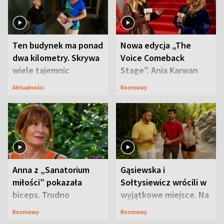
Ten budynek ma ponad
Nowa edycja „The
dwa kilometry. Skrywa
Voice Comeback
wiele tajemnic
Stage”. Ania Karwan
zapowiada
Aktualności
Rozmowy
niespodzianki
Anna z „Sanatorium
Gąsiewska i
miłości” pokazała
Sołtysiewicz wrócili w
biceps. Trudno
wyjątkowe miejsce. Na
uwierzyć, co przeszła
szlaku czekał
Rozmowy
Rozmowy
wcześniej
niedźwiedź