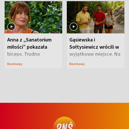
Anna z „Sanatorium
Gąsiewska i
miłości” pokazała
Sołtysiewicz wrócili w
biceps. Trudno
wyjątkowe miejsce. Na
uwierzyć, co przeszła
szlaku czekał
Rozmowy
Rozmowy
wcześniej
niedźwiedź