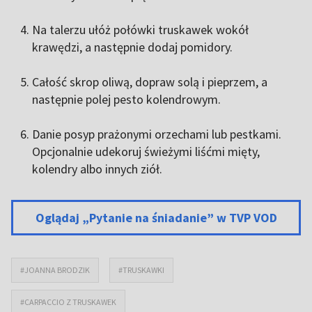
Na talerzu ułóż połówki truskawek wokół
krawędzi, a następnie dodaj pomidory.
Całość skrop oliwą, dopraw solą i pieprzem, a
następnie polej pesto kolendrowym.
Danie posyp prażonymi orzechami lub pestkami.
Opcjonalnie udekoruj świeżymi liśćmi mięty,
kolendry albo innych ziół.
Oglądaj „Pytanie na śniadanie” w TVP VOD
#JOANNA BRODZIK
#TRUSKAWKI
#CARPACCIO Z TRUSKAWEK