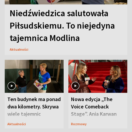
Niedźwiedzica salutowała
Piłsudskiemu. To niejedyna
tajemnica Modlina
Aktualności
Ten budynek ma ponad
Nowa edycja „The
dwa kilometry. Skrywa
Voice Comeback
wiele tajemnic
Stage”. Ania Karwan
zapowiada
Aktualności
Rozmowy
niespodzianki