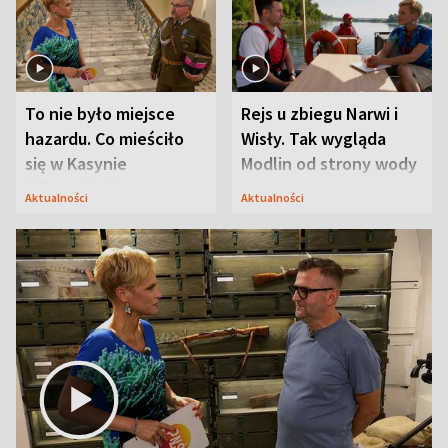
To nie było miejsce
Rejs u zbiegu Narwi i
hazardu. Co mieściło
Wisły. Tak wygląda
się w Kasynie
Modlin od strony wody
Oficerskim?
Aktualności
Aktualności