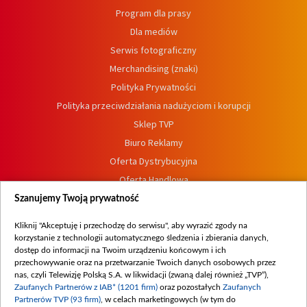
Program dla prasy
Dla mediów
Serwis fotograficzny
Merchandising (znaki)
Polityka Prywatności
Polityka przeciwdziałania nadużyciom i korupcji
Sklep TVP
Biuro Reklamy
Oferta Dystrybucyjna
Oferta Handlowa
Dostępność
Szanujemy Twoją prywatność
Moje zgody
Kliknij "Akceptuję i przechodzę do serwisu", aby wyrazić zgody na
Procedura zgłoszeń wewnętrznych
korzystanie z technologii automatycznego śledzenia i zbierania danych,
dostęp do informacji na Twoim urządzeniu końcowym i ich
przechowywanie oraz na przetwarzanie Twoich danych osobowych przez
nas, czyli Telewizję Polską S.A. w likwidacji (zwaną dalej również „TVP”),
Zaufanych Partnerów z IAB* (1201 firm)
oraz pozostałych
Zaufanych
Partnerów TVP (93 firm)
, w celach marketingowych (w tym do