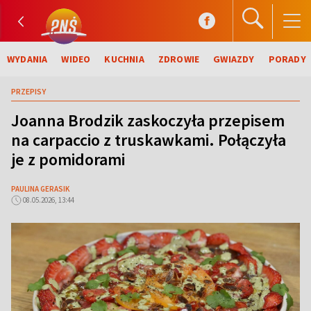
WYDANIA
WIDEO
KUCHNIA
ZDROWIE
GWIAZDY
PORADY
PRZEPISY
Joanna Brodzik zaskoczyła przepisem
na carpaccio z truskawkami. Połączyła
je z pomidorami
PAULINA GERASIK
08.05.2026, 13:44