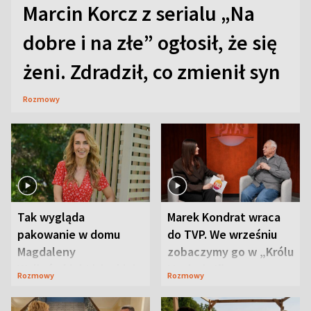
Marcin Korcz z serialu „Na
dobre i na złe” ogłosił, że się
żeni. Zdradził, co zmienił syn
Rozmowy
Tak wygląda
Marek Kondrat wraca
pakowanie w domu
do TVP. We wrześniu
Magdaleny
zobaczymy go w „Królu
Waligórskiej-Lisieckiej.
Maciusiu I”
Rozmowy
Rozmowy
Mąż nie odpuszcza