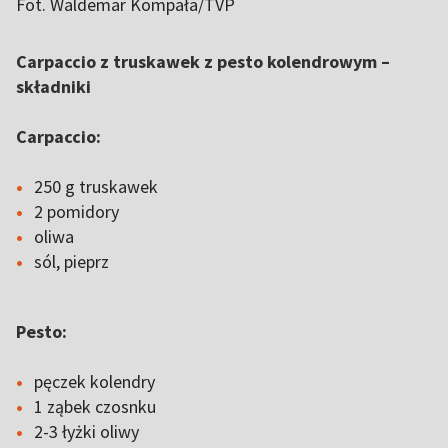
Fot. Waldemar Kompała/TVP
Carpaccio z truskawek z pesto kolendrowym –
składniki
Carpaccio:
250 g truskawek
2 pomidory
oliwa
sól, pieprz
Pesto:
pęczek kolendry
1 ząbek czosnku
2-3 łyżki oliwy