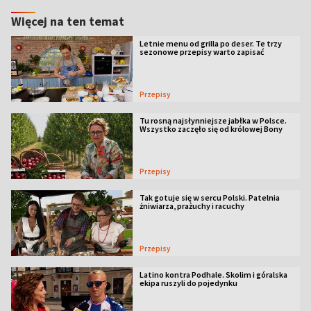
Więcej na ten temat
Letnie menu od grilla po deser. Te trzy
sezonowe przepisy warto zapisać
Przepisy
Tu rosną najsłynniejsze jabłka w Polsce.
Wszystko zaczęło się od królowej Bony
Przepisy
Tak gotuje się w sercu Polski. Patelnia
żniwiarza, prażuchy i racuchy
Przepisy
Latino kontra Podhale. Skolim i góralska
ekipa ruszyli do pojedynku