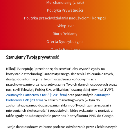
Merchandising (znaki)
Polityka Prywatności
Polityka przeciwdziałania nadużyciom i korupcji
Sklep TVP
Biuro Reklamy
Oferta Dystrybucyjna
Oferta Handlowa
Dostępność
Szanujemy Twoją prywatność
Moje zgody
Kliknij "Akceptuję i przechodzę do serwisu", aby wyrazić zgody na
Procedura zgłoszeń wewnętrznych
korzystanie z technologii automatycznego śledzenia i zbierania danych,
dostęp do informacji na Twoim urządzeniu końcowym i ich
przechowywanie oraz na przetwarzanie Twoich danych osobowych przez
nas, czyli Telewizję Polską S.A. w likwidacji (zwaną dalej również „TVP”),
Zaufanych Partnerów z IAB* (1201 firm)
oraz pozostałych
Zaufanych
Partnerów TVP (93 firm)
, w celach marketingowych (w tym do
zautomatyzowanego dopasowania reklam do Twoich zainteresowań i
mierzenia ich skuteczności) i pozostałych, które wskazujemy poniżej, a
także zgody na udostępnianie przez nas identyfikatora PPID do Google.
Twoje dane osobowe zbierane podczas odwiedzania przez Ciebie naszych