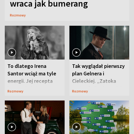
wraca jak bumerang
Rozmowy
To dlatego Irena
Tak wyglądał pierwszy
Santor wciąż ma tyle
plan Gelnera i
energii. Jej recepta
Cieleckiej. „Zatoka
jest zaskakująco
szpiegów” od razu ich
Rozmowy
Rozmowy
prosta
zaskoczyła