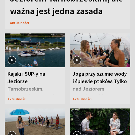
ważna jest jedna zasada
Aktualności
Kajaki i SUP-y na
Joga przy szumie wody
Jeziorze
i śpiewie ptaków. Tylko
Tarnobrzeskim.
nad Jeziorem
Przyrodnicy zwracają
Tarnobrzeskim
Aktualności
Aktualności
uwagę na coś jeszcze