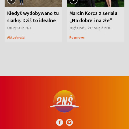
Kiedyś wydobywano tu
Marcin Korcz z serialu
siarkę. Dziś to idealne
„Na dobre i na złe”
miejsce na
ogłosił, że się żeni.
wypoczynek
Zdradził, co zmienił
Aktualności
Rozmowy
syn