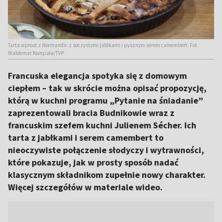
Tarta wprost z Normandii: z soczystymi jabłkami i pysznym serem camembert. Fot.
Waldemar Kompała/TVP
Francuska elegancja spotyka się z domowym
ciepłem – tak w skrócie można opisać propozycję,
którą w kuchni programu „Pytanie na śniadanie”
zaprezentowali bracia Budnikowie wraz z
francuskim szefem kuchni Julienem Sécher. Ich
tarta z jabłkami i serem camembert to
nieoczywiste połączenie słodyczy i wytrawności,
które pokazuje, jak w prosty sposób nadać
klasycznym składnikom zupełnie nowy charakter.
Więcej szczegółów w materiale wideo.