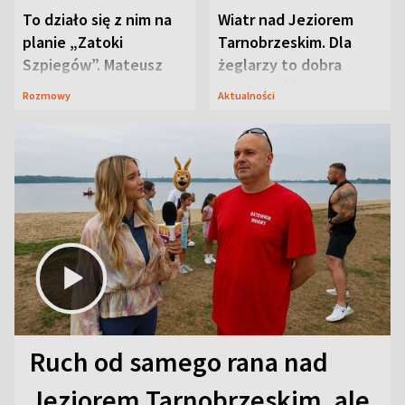
To działo się z nim na
Wiatr nad Jeziorem
planie „Zatoki
Tarnobrzeskim. Dla
Szpiegów”. Mateusz
żeglarzy to dobra
Janicki odsłonił
wiadomość
Rozmowy
Aktualności
aktorski sekret
Ruch od samego rana nad
Jeziorem Tarnobrzeskim, ale