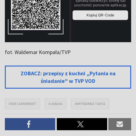
fot. Waldemar Kompała/TVP
ZOBACZ: przepisy z kuchni „Pytania na
śniadanie” w TVP VOD
#SER CAMEMBERT
#JABŁKA
#WYTRAWNA TARTA