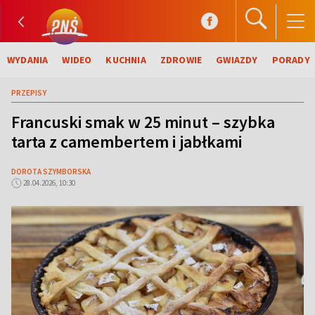
WYDANIA
WIDEO
KUCHNIA
ZDROWIE
GWIAZDY
PORADY
PRZEPISY
Francuski smak w 25 minut – szybka
tarta z camembertem i jabłkami
DOROTA SZYMBORSKA
28.04.2026, 10:30