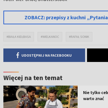
ZOBACZ: przepisy z kuchni „Pytani
#BIAŁA KIEŁBASA
#WIELKANOC
#RAFAŁ SONIK
UDOSTĘPNIJ NA FACEBOOKU
Więcej na ten temat
Nie tylko ceb
warto znać