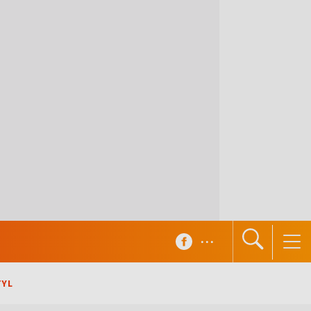
...
TYL