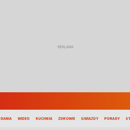
DANIA
WIDEO
KUCHNIA
ZDROWIE
GWIAZDY
PORADY
S