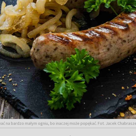
ować na bardzo małym ogniu, bo inaczej może popękać. Fot. Jacek Chabras