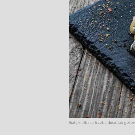
Białą kiełbasę trzeba dusić lub got