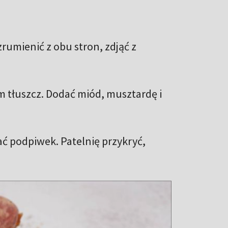
zrumienić z obu stron, zdjąć z
am tłuszcz. Dodać miód, musztardę i
ać podpiwek. Patelnię przykryć,