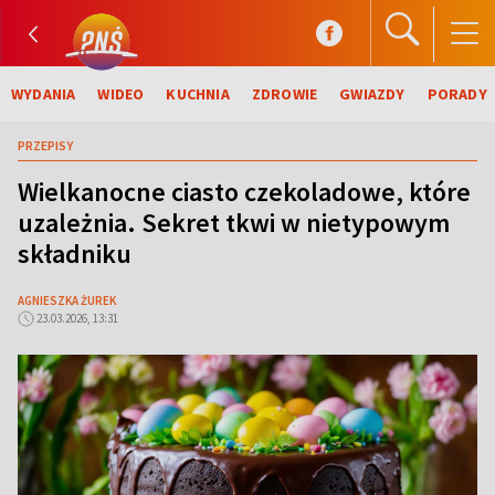
WYDANIA
WIDEO
KUCHNIA
ZDROWIE
GWIAZDY
PORADY
PRZEPISY
Wielkanocne ciasto czekoladowe, które
uzależnia. Sekret tkwi w nietypowym
składniku
AGNIESZKA ŻUREK
23.03.2026, 13:31