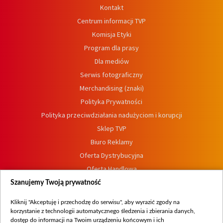
Kontakt
Centrum informacji TVP
Komisja Etyki
Program dla prasy
Dla mediów
Serwis fotograficzny
Merchandising (znaki)
Polityka Prywatności
Polityka przeciwdziałania nadużyciom i korupcji
Sklep TVP
Biuro Reklamy
Oferta Dystrybucyjna
Oferta Handlowa
Dostępność
Szanujemy Twoją prywatność
Moje zgody
Kliknij "Akceptuję i przechodzę do serwisu", aby wyrazić zgody na
Procedura zgłoszeń wewnętrznych
korzystanie z technologii automatycznego śledzenia i zbierania danych,
dostęp do informacji na Twoim urządzeniu końcowym i ich