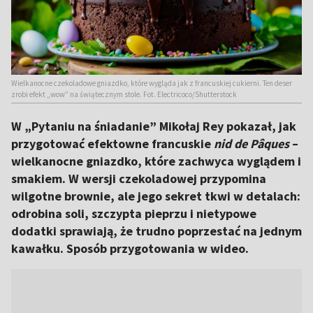
Wielkanocne czekoladowe gniazdko, które wygląda jak z francuskiej cukierni. Ten deser
zrobi efekt „wow” na świątecznym stole. Fot. Electricoco/Shutterstock
W „Pytaniu na śniadanie” Mikołaj Rey pokazał, jak
przygotować efektowne francuskie
nid de Pâques
–
wielkanocne gniazdko, które zachwyca wyglądem i
smakiem. W wersji czekoladowej przypomina
wilgotne brownie, ale jego sekret tkwi w detalach:
odrobina soli, szczypta pieprzu i nietypowe
dodatki sprawiają, że trudno poprzestać na jednym
kawałku. Sposób przygotowania w wideo.