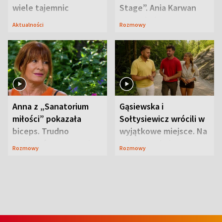
wiele tajemnic
Stage”. Ania Karwan
zapowiada
Aktualności
Rozmowy
niespodzianki
Anna z „Sanatorium
Gąsiewska i
miłości” pokazała
Sołtysiewicz wrócili w
biceps. Trudno
wyjątkowe miejsce. Na
uwierzyć, co przeszła
szlaku czekał
Rozmowy
Rozmowy
wcześniej
niedźwiedź