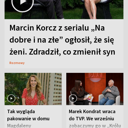
Marcin Korcz z serialu „Na
dobre i na złe” ogłosił, że się
żeni. Zdradził, co zmienił syn
Rozmowy
Tak wygląda
Marek Kondrat wraca
pakowanie w domu
do TVP. We wrześniu
Magdaleny
zobaczymy go w „Królu