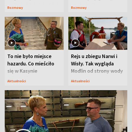
Waligórskiej-Lisieckiej.
Maciusiu I”
Rozmowy
Rozmowy
Mąż nie odpuszcza
To nie było miejsce
Rejs u zbiegu Narwi i
hazardu. Co mieściło
Wisły. Tak wygląda
się w Kasynie
Modlin od strony wody
Oficerskim?
Aktualności
Aktualności