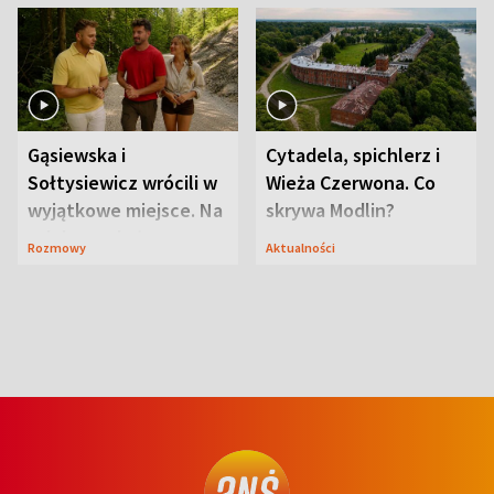
Gąsiewska i
Cytadela, spichlerz i
Sołtysiewicz wrócili w
Wieża Czerwona. Co
wyjątkowe miejsce. Na
skrywa Modlin?
szlaku czekał
Rozmowy
Aktualności
niedźwiedź