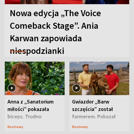
Nowa edycja „The Voice
Comeback Stage”. Ania
Karwan zapowiada
niespodzianki
Rozmowy
Anna z „Sanatorium
Gwiazdor „Barw
miłości” pokazała
szczęścia” został
biceps. Trudno
farmerem. Pokazał
uwierzyć, co przeszła
swoje niezwykłe
Rozmowy
Rozmowy
wcześniej
ranczo