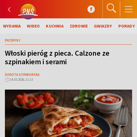
WYDANIA
WIDEO
KUCHNIA
ZDROWIE
GWIAZDY
PORADY
PRZEPISY
Włoski pieróg z pieca. Calzone ze
szpinakiem i serami
DOROTA SZYMBORSKA
14.03.2026, 11:13