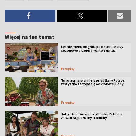
Więcej na ten temat
Letnie menu od grilla po deser. Te trzy
sezonowe przepisy warto zapisać
Przepisy
Tu rosną najsłynniejsze jabłka w Polsce.
Wszystko zaczęło się od królowej Bony
Przepisy
Tak gotuje się w sercu Polski. Patelnia
żniwiarza, prażuchy i racuchy