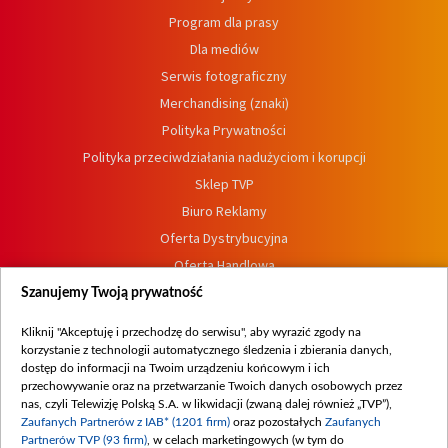
Program dla prasy
Dla mediów
Serwis fotograficzny
Merchandising (znaki)
Polityka Prywatności
Polityka przeciwdziałania nadużyciom i korupcji
Sklep TVP
Biuro Reklamy
Oferta Dystrybucyjna
Oferta Handlowa
Dostępność
Szanujemy Twoją prywatność
Moje zgody
Kliknij "Akceptuję i przechodzę do serwisu", aby wyrazić zgody na
Procedura zgłoszeń wewnętrznych
korzystanie z technologii automatycznego śledzenia i zbierania danych,
dostęp do informacji na Twoim urządzeniu końcowym i ich
przechowywanie oraz na przetwarzanie Twoich danych osobowych przez
nas, czyli Telewizję Polską S.A. w likwidacji (zwaną dalej również „TVP”),
Zaufanych Partnerów z IAB* (1201 firm)
oraz pozostałych
Zaufanych
Partnerów TVP (93 firm)
, w celach marketingowych (w tym do