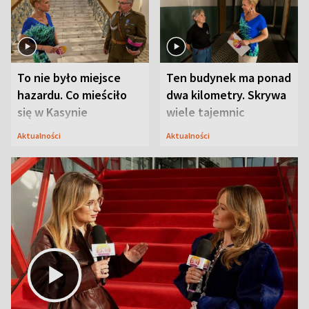
To nie było miejsce
Ten budynek ma ponad
hazardu. Co mieściło
dwa kilometry. Skrywa
się w Kasynie
wiele tajemnic
Oficerskim?
Aktualności
Aktualności