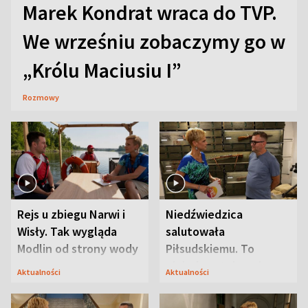
Marek Kondrat wraca do TVP.
We wrześniu zobaczymy go w
„Królu Maciusiu I”
Rozmowy
Rejs u zbiegu Narwi i
Niedźwiedzica
Wisły. Tak wygląda
salutowała
Modlin od strony wody
Piłsudskiemu. To
niejedyna tajemnica
Aktualności
Aktualności
Modlina