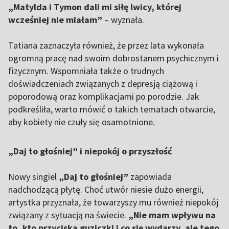
„Matylda i Tymon dali mi siłę lwicy, której
wcześniej nie miałam”
– wyznała.
Tatiana zaznaczyła również, że przez lata wykonała
ogromną pracę nad swoim dobrostanem psychicznym i
fizycznym. Wspomniała także o trudnych
doświadczeniach związanych z depresją ciążową i
poporodową oraz komplikacjami po porodzie. Jak
podkreśliła, warto mówić o takich tematach otwarcie,
aby kobiety nie czuły się osamotnione.
„Daj to głośniej” i niepokój o przyszłość
Nowy singiel
„Daj to głośniej”
zapowiada
nadchodzącą płytę. Choć utwór niesie dużo energii,
artystka przyznała, że towarzyszy mu również niepokój
związany z sytuacją na świecie.
„Nie mam wpływu na
to, kto przyciska guziczki i co się wydarzy, ale tego