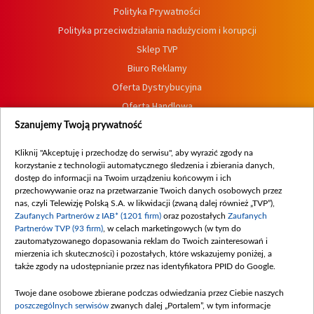
Polityka Prywatności
Polityka przeciwdziałania nadużyciom i korupcji
Sklep TVP
Biuro Reklamy
Oferta Dystrybucyjna
Oferta Handlowa
Dostępność
Szanujemy Twoją prywatność
Moje zgody
Kliknij "Akceptuję i przechodzę do serwisu", aby wyrazić zgody na
Procedura zgłoszeń wewnętrznych
korzystanie z technologii automatycznego śledzenia i zbierania danych,
dostęp do informacji na Twoim urządzeniu końcowym i ich
przechowywanie oraz na przetwarzanie Twoich danych osobowych przez
nas, czyli Telewizję Polską S.A. w likwidacji (zwaną dalej również „TVP”),
Zaufanych Partnerów z IAB* (1201 firm)
oraz pozostałych
Zaufanych
Partnerów TVP (93 firm)
, w celach marketingowych (w tym do
zautomatyzowanego dopasowania reklam do Twoich zainteresowań i
mierzenia ich skuteczności) i pozostałych, które wskazujemy poniżej, a
także zgody na udostępnianie przez nas identyfikatora PPID do Google.
Twoje dane osobowe zbierane podczas odwiedzania przez Ciebie naszych
poszczególnych serwisów
zwanych dalej „Portalem”, w tym informacje