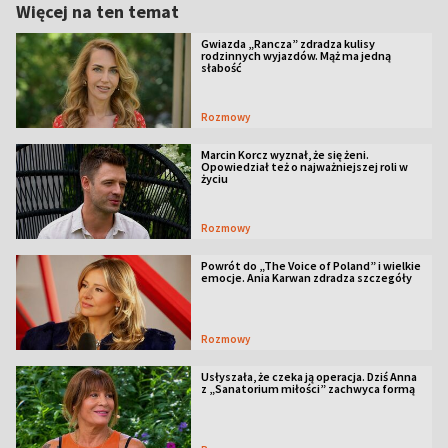
Więcej na ten temat
Gwiazda „Rancza” zdradza kulisy
rodzinnych wyjazdów. Mąż ma jedną
słabość
Rozmowy
Marcin Korcz wyznał, że się żeni.
Opowiedział też o najważniejszej roli w
życiu
Rozmowy
Powrót do „The Voice of Poland” i wielkie
emocje. Ania Karwan zdradza szczegóły
Rozmowy
Usłyszała, że czeka ją operacja. Dziś Anna
z „Sanatorium miłości” zachwyca formą