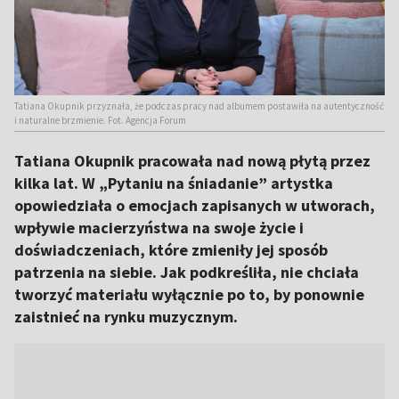
Tatiana Okupnik przyznała, że podczas pracy nad albumem postawiła na autentyczność
i naturalne brzmienie. Fot. Agencja Forum
Tatiana Okupnik pracowała nad nową płytą przez
kilka lat. W „Pytaniu na śniadanie” artystka
opowiedziała o emocjach zapisanych w utworach,
wpływie macierzyństwa na swoje życie i
doświadczeniach, które zmieniły jej sposób
patrzenia na siebie. Jak podkreśliła, nie chciała
tworzyć materiału wyłącznie po to, by ponownie
zaistnieć na rynku muzycznym.