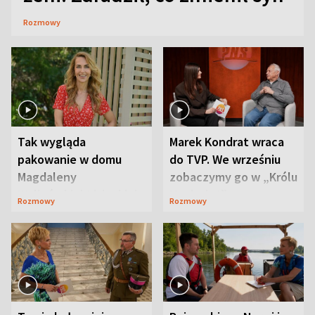
Rozmowy
Tak wygląda
Marek Kondrat wraca
pakowanie w domu
do TVP. We wrześniu
Magdaleny
zobaczymy go w „Królu
Waligórskiej-Lisieckiej.
Maciusiu I”
Rozmowy
Rozmowy
Mąż nie odpuszcza