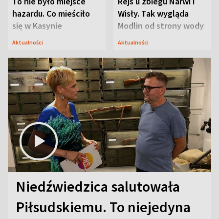
To nie było miejsce
Rejs u zbiegu Narwi i
hazardu. Co mieściło
Wisły. Tak wygląda
się w Kasynie
Modlin od strony wody
Oficerskim?
Aktualności
Aktualności
Niedźwiedzica salutowała
Piłsudskiemu. To niejedyna