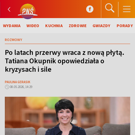
WYDANIA
WIDEO
KUCHNIA
ZDROWIE
GWIAZDY
PORADY
ROZMOWY
Po latach przerwy wraca z nową płytą.
Tatiana Okupnik opowiedziała o
kryzysach i sile
PAULINA GERASIK
08.05.2026, 14:29