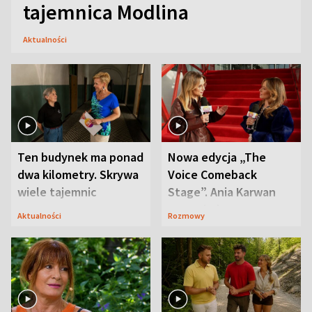
tajemnica Modlina
Aktualności
Ten budynek ma ponad
Nowa edycja „The
dwa kilometry. Skrywa
Voice Comeback
wiele tajemnic
Stage”. Ania Karwan
zapowiada
Aktualności
Rozmowy
niespodzianki