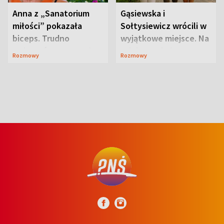
Anna z „Sanatorium
Gąsiewska i
miłości” pokazała
Sołtysiewicz wrócili w
biceps. Trudno
wyjątkowe miejsce. Na
uwierzyć, co przeszła
szlaku czekał
Rozmowy
Rozmowy
wcześniej
niedźwiedź