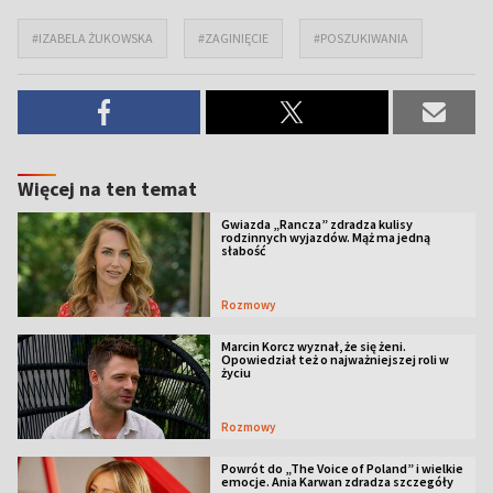
#IZABELA ŻUKOWSKA
#ZAGINIĘCIE
#POSZUKIWANIA
Więcej na ten temat
Gwiazda „Rancza” zdradza kulisy
rodzinnych wyjazdów. Mąż ma jedną
słabość
Rozmowy
Marcin Korcz wyznał, że się żeni.
Opowiedział też o najważniejszej roli w
życiu
Rozmowy
Powrót do „The Voice of Poland” i wielkie
emocje. Ania Karwan zdradza szczegóły