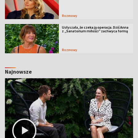
Rozmowy
Usłyszała, że czeka ją operacja. Dziś Anna
z „Sanatorium miłości” zachwyca formą
Rozmowy
Najnowsze