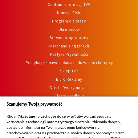
Centrum informacji TVP
Komisja Etyki
Program dla prasy
Dla mediów
Serwis fotograficzny
Merchandising (znaki)
Polityka Prywatności
Polityka przeciwdziałania nadużyciom i korupcji
Sklep TVP
Biuro Reklamy
Oferta Dystrybucyjna
Oferta Handlowa
Dostępność
Szanujemy Twoją prywatność
Moje zgody
Kliknij "Akceptuję i przechodzę do serwisu", aby wyrazić zgody na
Procedura zgłoszeń wewnętrznych
korzystanie z technologii automatycznego śledzenia i zbierania danych,
dostęp do informacji na Twoim urządzeniu końcowym i ich
przechowywanie oraz na przetwarzanie Twoich danych osobowych przez