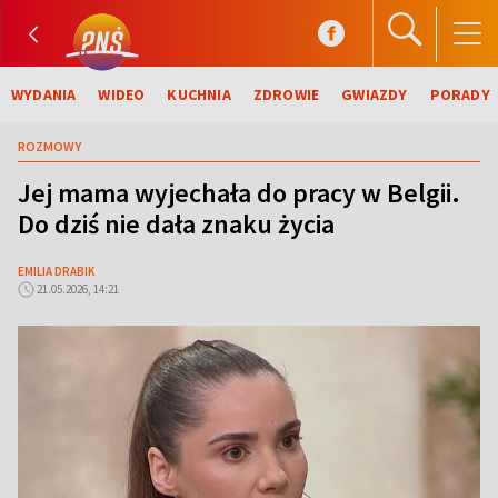
WYDANIA
WIDEO
KUCHNIA
ZDROWIE
GWIAZDY
PORADY
ROZMOWY
Jej mama wyjechała do pracy w Belgii.
Do dziś nie dała znaku życia
EMILIA DRABIK
21.05.2026, 14:21