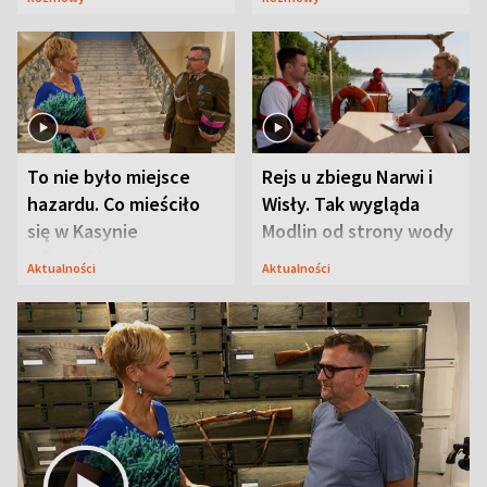
Mąż nie odpuszcza
To nie było miejsce
Rejs u zbiegu Narwi i
hazardu. Co mieściło
Wisły. Tak wygląda
się w Kasynie
Modlin od strony wody
Oficerskim?
Aktualności
Aktualności