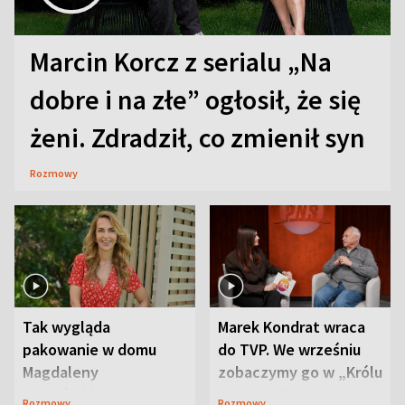
Marcin Korcz z serialu „Na
dobre i na złe” ogłosił, że się
żeni. Zdradził, co zmienił syn
Rozmowy
Tak wygląda
Marek Kondrat wraca
pakowanie w domu
do TVP. We wrześniu
Magdaleny
zobaczymy go w „Królu
Waligórskiej-Lisieckiej.
Maciusiu I”
Rozmowy
Rozmowy