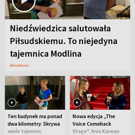
Niedźwiedzica salutowała
Piłsudskiemu. To niejedyna
tajemnica Modlina
Aktualności
Ten budynek ma ponad
Nowa edycja „The
dwa kilometry. Skrywa
Voice Comeback
wiele tajemnic
Stage”. Ania Karwan