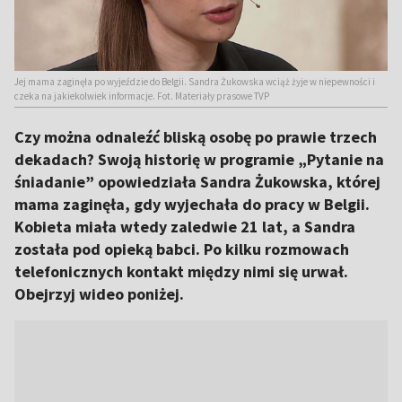
Jej mama zaginęła po wyjeździe do Belgii. Sandra Żukowska wciąż żyje w niepewności i
czeka na jakiekolwiek informacje. Fot. Materiały prasowe TVP
Czy można odnaleźć bliską osobę po prawie trzech
dekadach? Swoją historię w programie „Pytanie na
śniadanie” opowiedziała Sandra Żukowska, której
mama zaginęła, gdy wyjechała do pracy w Belgii.
Kobieta miała wtedy zaledwie 21 lat, a Sandra
została pod opieką babci. Po kilku rozmowach
telefonicznych kontakt między nimi się urwał.
Obejrzyj wideo poniżej.