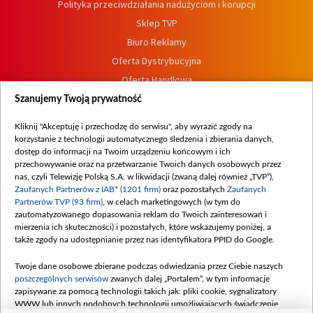
Polityka przeciwdziałania nadużyciom i korupcji
Sklep TVP
Biuro Reklamy
Oferta Dystrybucyjna
Oferta Handlowa
Dostępność
Szanujemy Twoją prywatność
Moje zgody
Kliknij "Akceptuję i przechodzę do serwisu", aby wyrazić zgody na
Procedura zgłoszeń wewnętrznych
korzystanie z technologii automatycznego śledzenia i zbierania danych,
dostęp do informacji na Twoim urządzeniu końcowym i ich
przechowywanie oraz na przetwarzanie Twoich danych osobowych przez
nas, czyli Telewizję Polską S.A. w likwidacji (zwaną dalej również „TVP”),
Zaufanych Partnerów z IAB* (1201 firm)
oraz pozostałych
Zaufanych
Partnerów TVP (93 firm)
, w celach marketingowych (w tym do
zautomatyzowanego dopasowania reklam do Twoich zainteresowań i
mierzenia ich skuteczności) i pozostałych, które wskazujemy poniżej, a
także zgody na udostępnianie przez nas identyfikatora PPID do Google.
Twoje dane osobowe zbierane podczas odwiedzania przez Ciebie naszych
poszczególnych serwisów
zwanych dalej „Portalem”, w tym informacje
zapisywane za pomocą technologii takich jak: pliki cookie, sygnalizatory
WWW lub innych podobnych technologii umożliwiających świadczenie