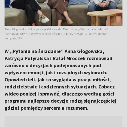
Anna Głogowska, Patrycja Potyralska i Rafał Mroczek w „Pytaniu na śniadanie”
rozmawiali o tym, kiedy warto słuchać serca, a kiedy rozsądku. Fot. Waldemar
Kompała/TVP
W „Pytaniu na śniadanie” Anna Głogowska,
Patrycja Potyralska i Rafał Mroczek rozmawiali
zarówno o decyzjach podejmowanych pod
wpływem emocji, jak i rozsądnych wyborach.
Opowiedzieli, jak to wygląda w pracy, miłości,
rodzicielstwie i codziennych sytuacjach. Zobacz
wideo poniżej i sprawdź, dlaczego według gości
programu najlepsze decyzje rodzą się najczęściej
gdzieś pomiędzy sercem a rozumem.