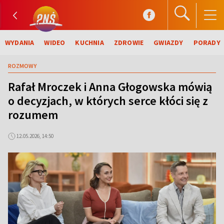
WYDANIA
WIDEO
KUCHNIA
ZDROWIE
GWIAZDY
PORADY
ROZMOWY
Rafał Mroczek i Anna Głogowska mówią
o decyzjach, w których serce kłóci się z
rozumem
12.05.2026, 14:50