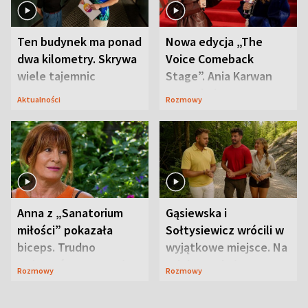
Ten budynek ma ponad
Nowa edycja „The
dwa kilometry. Skrywa
Voice Comeback
wiele tajemnic
Stage”. Ania Karwan
zapowiada
Aktualności
Rozmowy
niespodzianki
Anna z „Sanatorium
Gąsiewska i
miłości” pokazała
Sołtysiewicz wrócili w
biceps. Trudno
wyjątkowe miejsce. Na
uwierzyć, co przeszła
szlaku czekał
Rozmowy
Rozmowy
wcześniej
niedźwiedź