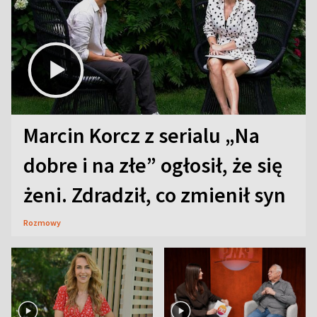
Marcin Korcz z serialu „Na
dobre i na złe” ogłosił, że się
żeni. Zdradził, co zmienił syn
Rozmowy