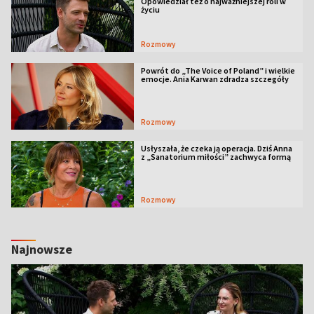
Opowiedział też o najważniejszej roli w
życiu
Rozmowy
Powrót do „The Voice of Poland” i wielkie
emocje. Ania Karwan zdradza szczegóły
Rozmowy
Usłyszała, że czeka ją operacja. Dziś Anna
z „Sanatorium miłości” zachwyca formą
Rozmowy
Najnowsze