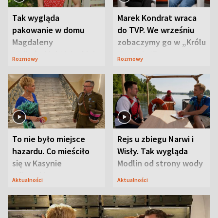
Tak wygląda
Marek Kondrat wraca
pakowanie w domu
do TVP. We wrześniu
Magdaleny
zobaczymy go w „Królu
Waligórskiej-Lisieckiej.
Maciusiu I”
Rozmowy
Rozmowy
Mąż nie odpuszcza
To nie było miejsce
Rejs u zbiegu Narwi i
hazardu. Co mieściło
Wisły. Tak wygląda
się w Kasynie
Modlin od strony wody
Oficerskim?
Aktualności
Aktualności