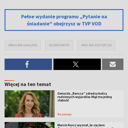
Pełne wydanie programu „Pytanie na
śniadanie” obejrzysz w TVP VOD
#PAULINA GAŁĄZKA
#DZIEŃ MATKI
#WOJNA ZASTĘPCZA
Więcej na ten temat
Gwiazda „Rancza” zdradza kulisy
rodzinnych wyjazdów. Mąż ma jedną
słabość
Rozmowy
Marcin Korcz wyznał, że się żeni.