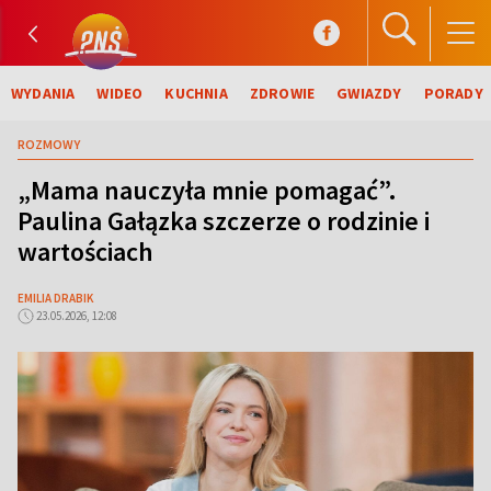
WYDANIA
WIDEO
KUCHNIA
ZDROWIE
GWIAZDY
PORADY
ROZMOWY
„Mama nauczyła mnie pomagać”.
Paulina Gałązka szczerze o rodzinie i
wartościach
EMILIA DRABIK
23.05.2026, 12:08