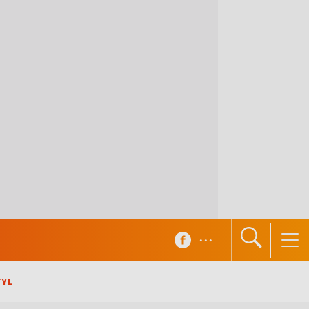
...
TYL