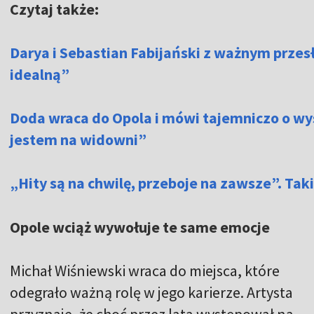
Czytaj także:
Darya i Sebastian Fabijański z ważnym przes
idealną”
Doda wraca do Opola i mówi tajemniczo o wy
jestem na widowni”
„Hity są na chwilę, przeboje na zawsze”. Tak
Opole wciąż wywołuje te same emocje
Michał Wiśniewski wraca do miejsca, które
odegrało ważną rolę w jego karierze. Artysta
przyznaje, że choć przez lata występował na