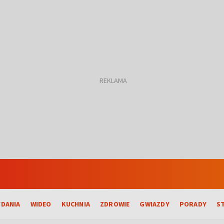
DANIA
WIDEO
KUCHNIA
ZDROWIE
GWIAZDY
PORADY
S