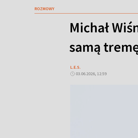
ROZMOWY
Michał Wiśn
samą tremę 
L.E.S.
03.06.2026, 12:59