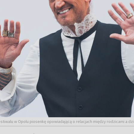
estiwalu w Opolu piosenkę opowiadającą o relacjach między rodzicami a dzi