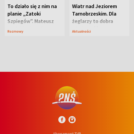
To działo się z nim na
Wiatr nad Jeziorem
planie „Zatoki
Tarnobrzeskim. Dla
Szpiegów”. Mateusz
żeglarzy to dobra
Janicki odsłonił
wiadomość
Rozmowy
Aktualności
aktorski sekret
Abonament TVP