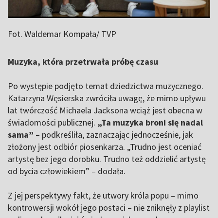
Fot. Waldemar Kompała/ TVP
Muzyka, która przetrwała próbę czasu
Po występie podjęto temat dziedzictwa muzycznego.
Katarzyna Węsierska zwróciła uwagę, że mimo upływu
lat twórczość Michaela Jacksona wciąż jest obecna w
świadomości publicznej.
„Ta muzyka broni się nadal
sama”
– podkreśliła, zaznaczając jednocześnie, jak
złożony jest odbiór piosenkarza. „Trudno jest oceniać
artystę bez jego dorobku. Trudno też oddzielić artystę
od bycia człowiekiem” – dodała.
Z jej perspektywy fakt, że utwory króla popu – mimo
kontrowersji wokół jego postaci – nie zniknęły z playlist