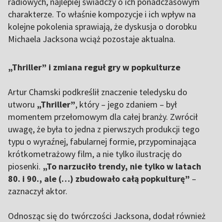
radiowych, najlepiej świadczy o ich ponadczasowym
charakterze. To właśnie kompozycje i ich wpływ na
kolejne pokolenia sprawiają, że dyskusja o dorobku
Michaela Jacksona wciąż pozostaje aktualna.
„Thriller” i zmiana reguł gry w popkulturze
Artur Chamski podkreślił znaczenie teledysku do
utworu
„Thriller”
, który – jego zdaniem – był
momentem przełomowym dla całej branży. Zwrócił
uwagę, że była to jedna z pierwszych produkcji tego
typu o wyraźnej, fabularnej formie, przypominająca
krótkometrażowy film, a nie tylko ilustrację do
piosenki.
„To narzuciło trendy, nie tylko w latach
80. i 90., ale (…) zbudowało całą popkulturę”
–
zaznaczył aktor.
Odnosząc się do twórczości Jacksona, dodał również