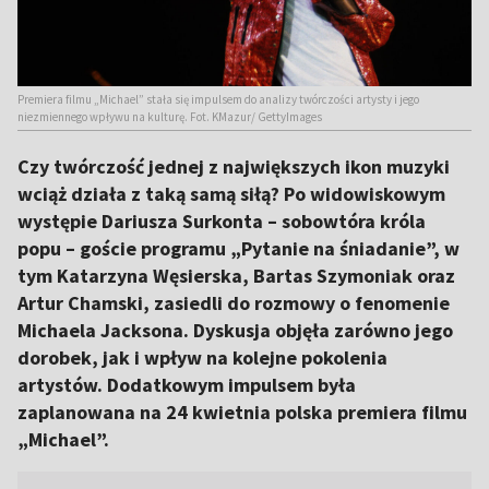
Premiera filmu „Michael” stała się impulsem do analizy twórczości artysty i jego
niezmiennego wpływu na kulturę. Fot. KMazur/ GettyImages
Czy twórczość jednej z największych ikon muzyki
wciąż działa z taką samą siłą? Po widowiskowym
występie Dariusza Surkonta – sobowtóra króla
popu – goście programu „Pytanie na śniadanie”, w
tym Katarzyna Węsierska, Bartas Szymoniak oraz
Artur Chamski, zasiedli do rozmowy o fenomenie
Michaela Jacksona. Dyskusja objęła zarówno jego
dorobek, jak i wpływ na kolejne pokolenia
artystów. Dodatkowym impulsem była
zaplanowana na 24 kwietnia polska premiera filmu
„Michael”.