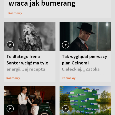
wraca jak bumerang
Rozmowy
To dlatego Irena
Tak wyglądał pierwszy
Santor wciąż ma tyle
plan Gelnera i
energii. Jej recepta
Cieleckiej. „Zatoka
jest zaskakująco
szpiegów” od razu ich
Rozmowy
Rozmowy
prosta
zaskoczyła