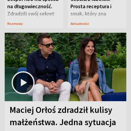
na długowieczność.
Prosta receptura i
Zdradzili swój sekret
smak, który zna
Lubelszczyzna
Rozmowy
Aktualności
Maciej Orłoś zdradził kulisy
małżeństwa. Jedna sytuacja