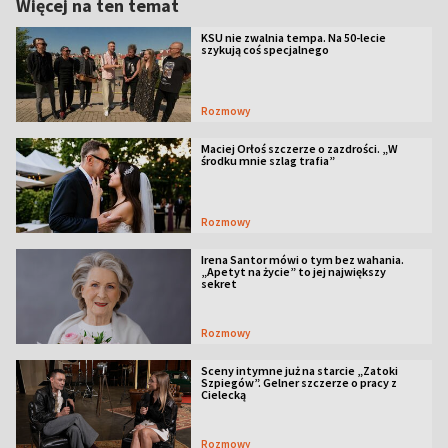
Więcej na ten temat
KSU nie zwalnia tempa. Na 50-lecie
szykują coś specjalnego
Rozmowy
Maciej Orłoś szczerze o zazdrości. „W
środku mnie szlag trafia”
Rozmowy
Irena Santor mówi o tym bez wahania.
„Apetyt na życie” to jej największy
sekret
Rozmowy
Sceny intymne już na starcie „Zatoki
Szpiegów”. Gelner szczerze o pracy z
Cielecką
Rozmowy