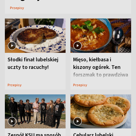
Przepisy
Słodki finał lubelskiej
Mięso, kiełbasa i
uczty to racuchy!
kiszony ogórek. Ten
forszmak to prawdziwa
uczta
Przepisy
Przepisy
Zespół KSU ma sposób
Cebularz lubelski.