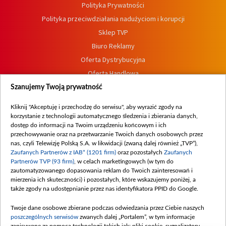
Polityka Prywatności
Polityka przeciwdziałania nadużyciom i korupcji
Sklep TVP
Biuro Reklamy
Oferta Dystrybucyjna
Oferta Handlowa
Dostępność
Szanujemy Twoją prywatność
Moje zgody
Kliknij "Akceptuję i przechodzę do serwisu", aby wyrazić zgody na
Procedura zgłoszeń wewnętrznych
korzystanie z technologii automatycznego śledzenia i zbierania danych,
dostęp do informacji na Twoim urządzeniu końcowym i ich
przechowywanie oraz na przetwarzanie Twoich danych osobowych przez
nas, czyli Telewizję Polską S.A. w likwidacji (zwaną dalej również „TVP”),
Zaufanych Partnerów z IAB* (1201 firm)
oraz pozostałych
Zaufanych
Partnerów TVP (93 firm)
, w celach marketingowych (w tym do
zautomatyzowanego dopasowania reklam do Twoich zainteresowań i
mierzenia ich skuteczności) i pozostałych, które wskazujemy poniżej, a
także zgody na udostępnianie przez nas identyfikatora PPID do Google.
Twoje dane osobowe zbierane podczas odwiedzania przez Ciebie naszych
poszczególnych serwisów
zwanych dalej „Portalem”, w tym informacje