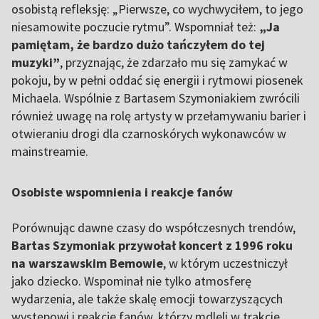
osobistą refleksję: „Pierwsze, co wychwyciłem, to jego
niesamowite poczucie rytmu”. Wspomniał też:
„Ja
pamiętam, że bardzo dużo tańczyłem do tej
muzyki”
, przyznając, że zdarzało mu się zamykać w
pokoju, by w pełni oddać się energii i rytmowi piosenek
Michaela. Wspólnie z Bartasem Szymoniakiem zwrócili
również uwagę na rolę artysty w przełamywaniu barier i
otwieraniu drogi dla czarnoskórych wykonawców w
mainstreamie.
Osobiste wspomnienia i reakcje fanów
Porównując dawne czasy do współczesnych trendów,
Bartas Szymoniak przywołał koncert z 1996 roku
na warszawskim Bemowie
, w którym uczestniczył
jako dziecko. Wspominał nie tylko atmosferę
wydarzenia, ale także skalę emocji towarzyszących
występowi i reakcje fanów, którzy mdleli w trakcie