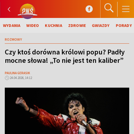
WYDANIA
WIDEO
KUCHNIA
ZDROWIE
GWIAZDY
PORADY
ROZMOWY
Czy ktoś dorówna królowi popu? Padły
mocne słowa! „To nie jest ten kaliber”
PAULINA GERASIK
24.04.2026, 14:12