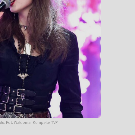
olu. Fot. Waldemar Kompała/ TVP