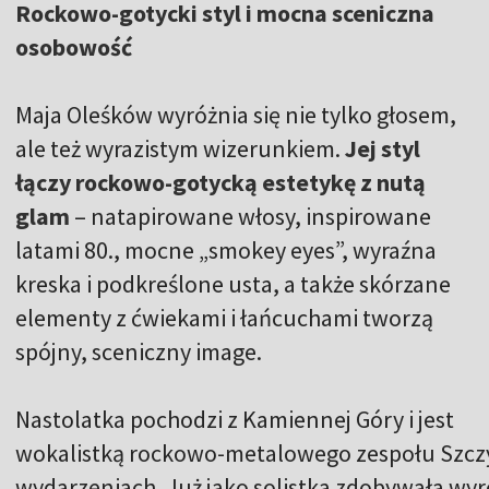
Rockowo-gotycki styl i mocna sceniczna
osobowość
Maja Oleśków wyróżnia się nie tylko głosem,
ale też wyrazistym wizerunkiem.
Jej styl
łączy rockowo-gotycką estetykę z nutą
glam
– natapirowane włosy, inspirowane
latami 80., mocne „smokey eyes”, wyraźna
kreska i podkreślone usta, a także skórzane
elementy z ćwiekami i łańcuchami tworzą
spójny, sceniczny image.
Nastolatka pochodzi z Kamiennej Góry i jest
wokalistką rockowo-metalowego zespołu Szczyl
wydarzeniach. Już jako solistka zdobywała wy