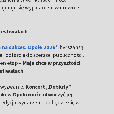
zajmuje się wypalaniem w drewnie i
festiwalach
 na sukces. Opole 2026”
był szansą
i dotarcie do szerszej publiczności.
ten etap –
Maja chce w przyszłości
stiwalach
.
e wyzwanie.
Koncert „Debiuty”
nki w Opolu może otworzyć jej
3. edycja wydarzenia odbędzie się w