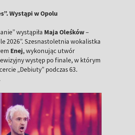
s”. Wystąpi w Opolu
anie” wystąpiła
Maja Oleśków
–
e 2026”. Szesnastoletnia wokalistka
ołem
Enej
, wykonując utwór
telewizyjny występ po finale, w którym
ercie „Debiuty” podczas 63.
.