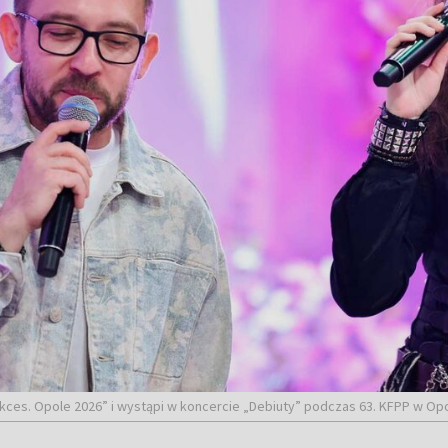
kces. Opole 2026” i wystąpi w koncercie „Debiuty” podczas 63. KFPP w Op