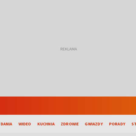
DANIA
WIDEO
KUCHNIA
ZDROWIE
GWIAZDY
PORADY
S