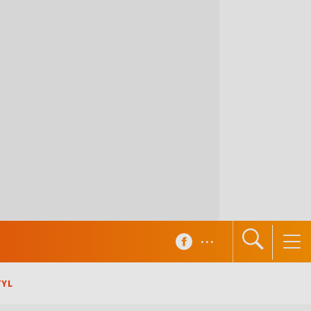
...
TYL