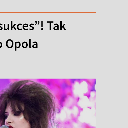
sukces”! Tak
o Opola