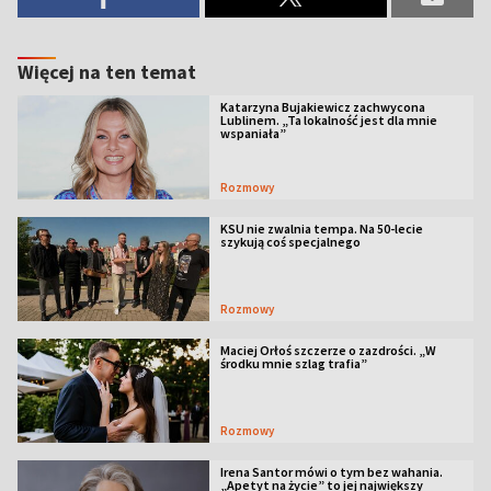
Więcej na ten temat
Katarzyna Bujakiewicz zachwycona
Lublinem. „Ta lokalność jest dla mnie
wspaniała”
Rozmowy
KSU nie zwalnia tempa. Na 50-lecie
szykują coś specjalnego
Rozmowy
Maciej Orłoś szczerze o zazdrości. „W
środku mnie szlag trafia”
Rozmowy
Irena Santor mówi o tym bez wahania.
„Apetyt na życie” to jej największy