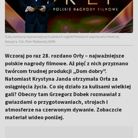
Galę rozdania najważniejszych polskich nagród filmowych poprowadził Andrzej
Konopka. Fot. Piotr Podlewski/AKPA
Wczoraj po raz 28. rozdano Orły – najważniejsze
polskie nagrody filmowe. Aż pięć z nich przyznano
twórcom trudnej produkcji „Dom dobry”.
Natomiast Krystyna Janda otrzymała Orła za
osiągnięcia życia. Co się działo za kulisami wielkiej
gali? Obecny tam Grzegorz Dobek rozmawiał z
gwiazdami o przygotowaniach, strojach i
atmosferze na czerwonym dywanie. Zobaczcie
materiał wideo poniżej.