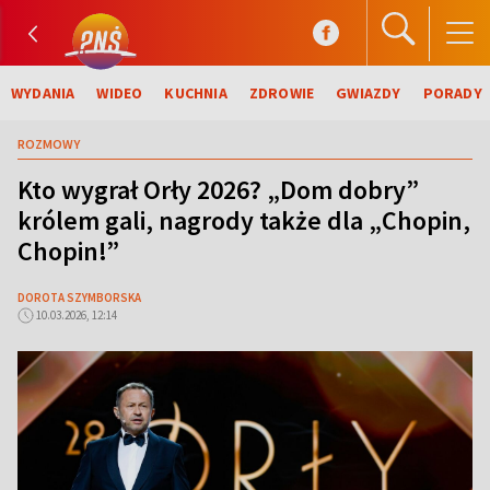
WYDANIA
WIDEO
KUCHNIA
ZDROWIE
GWIAZDY
PORADY
ROZMOWY
Kto wygrał Orły 2026? „Dom dobry”
królem gali, nagrody także dla „Chopin,
Chopin!”
DOROTA SZYMBORSKA
10.03.2026, 12:14