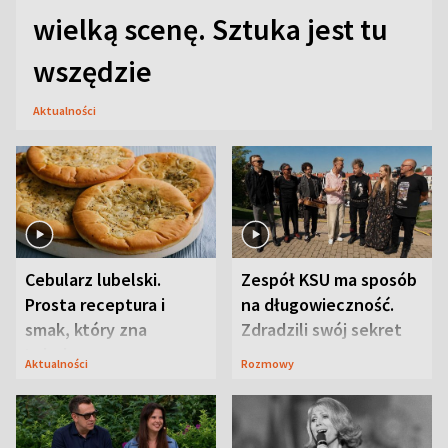
wielką scenę. Sztuka jest tu
wszędzie
Aktualności
Cebularz lubelski.
Zespół KSU ma sposób
Prosta receptura i
na długowieczność.
smak, który zna
Zdradzili swój sekret
Lubelszczyzna
Aktualności
Rozmowy