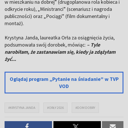
w mieszkaniu na dobrej” (drugoplanowa rola kobieca i
odkrycie roku), „Ministranci” (scenariusz i nagroda
publiczności) oraz „Pociągi” (film dokumentalny i
montaż).
Krystyna Janda, laureatka Orła za osiągnięcia życia,
podsumowała swój dorobek, mówiąc:
– Tyle
narobiłam, że zastanawiam się, kiedy ja zdążyłam
żyć...
Oglądaj program „Pytanie na śniadanie” w TVP
VOD
#KRYSTYNA JANDA
#ORŁY 2026
#DOM DOBRY