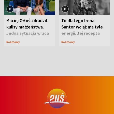
Maciej Orłoś zdradził
To dlatego Irena
kulisy małżeństwa.
Santor wciąż ma tyle
Jedna sytuacja wraca
energii. Jej recepta
jak bumerang
jest zaskakująco
Rozmowy
Rozmowy
prosta