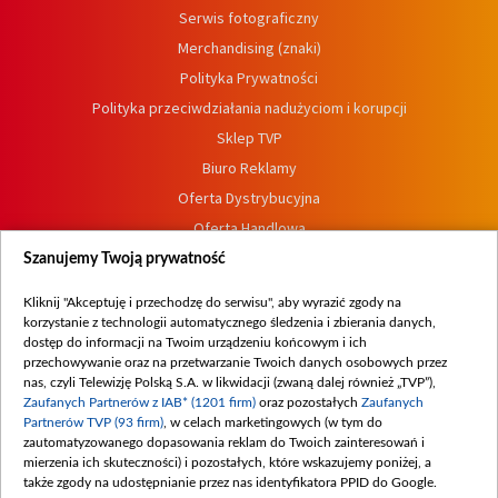
Serwis fotograficzny
Merchandising (znaki)
Polityka Prywatności
Polityka przeciwdziałania nadużyciom i korupcji
Sklep TVP
Biuro Reklamy
Oferta Dystrybucyjna
Oferta Handlowa
Dostępność
Szanujemy Twoją prywatność
Moje zgody
Kliknij "Akceptuję i przechodzę do serwisu", aby wyrazić zgody na
Procedura zgłoszeń wewnętrznych
korzystanie z technologii automatycznego śledzenia i zbierania danych,
dostęp do informacji na Twoim urządzeniu końcowym i ich
przechowywanie oraz na przetwarzanie Twoich danych osobowych przez
nas, czyli Telewizję Polską S.A. w likwidacji (zwaną dalej również „TVP”),
Zaufanych Partnerów z IAB* (1201 firm)
oraz pozostałych
Zaufanych
Partnerów TVP (93 firm)
, w celach marketingowych (w tym do
zautomatyzowanego dopasowania reklam do Twoich zainteresowań i
mierzenia ich skuteczności) i pozostałych, które wskazujemy poniżej, a
także zgody na udostępnianie przez nas identyfikatora PPID do Google.