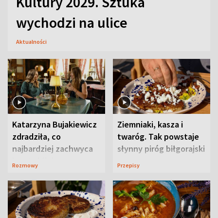
Kultury 2029. Sztuka
wychodzi na ulice
Aktualności
Katarzyna Bujakiewicz
Ziemniaki, kasza i
zdradziła, co
twaróg. Tak powstaje
najbardziej zachwyca
słynny piróg biłgorajski
ją w Lublinie
Rozmowy
Przepisy