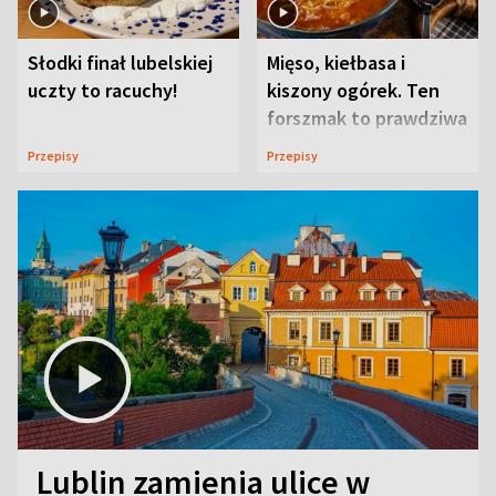
Słodki finał lubelskiej
Mięso, kiełbasa i
uczty to racuchy!
kiszony ogórek. Ten
forszmak to prawdziwa
uczta
Przepisy
Przepisy
Lublin zamienia ulice w