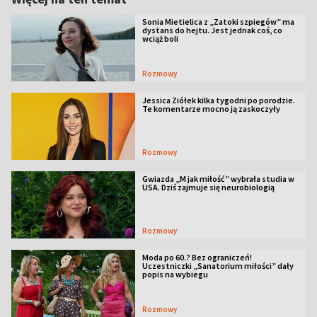
Sonia Mietielica z „Zatoki szpiegów” ma
dystans do hejtu. Jest jednak coś, co
wciąż boli
Rozmowy
Jessica Ziółek kilka tygodni po porodzie.
Te komentarze mocno ją zaskoczyły
Rozmowy
Gwiazda „M jak miłość” wybrała studia w
USA. Dziś zajmuje się neurobiologią
Rozmowy
Moda po 60.? Bez ograniczeń!
Uczestniczki „Sanatorium miłości” dały
popis na wybiegu
Rozmowy