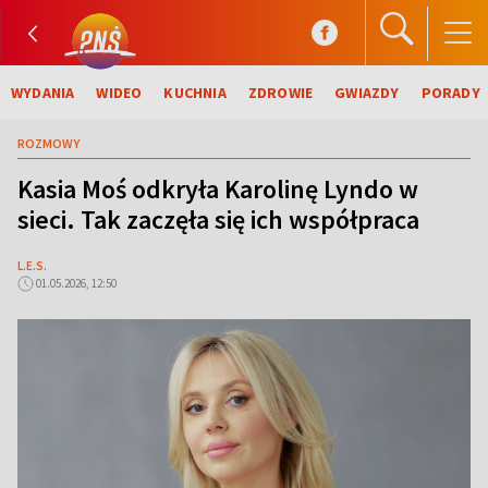
WYDANIA
WIDEO
KUCHNIA
ZDROWIE
GWIAZDY
PORADY
ROZMOWY
Kasia Moś odkryła Karolinę Lyndo w
sieci. Tak zaczęła się ich współpraca
L.E.S.
01.05.2026, 12:50