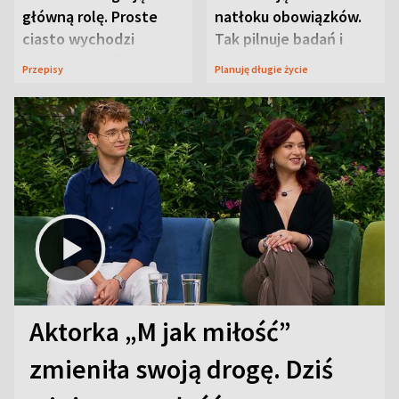
główną rolę. Proste
natłoku obowiązków.
ciasto wychodzi
Tak pilnuje badań i
wyjątkowo wilgotne
wizyt
Przepisy
Planuję długie życie
Aktorka „M jak miłość”
zmieniła swoją drogę. Dziś