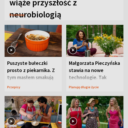
wiąże przyszłość z
neurobiologią
Rozmowy
Puszyste bułeczki
Małgorzata Pieczyńska
prosto z piekarnika. Z
stawia na nowe
tym masłem smakują
technologie. Tak
jeszcze lepiej
organizuje sprawy
Przepisy
Planuję długie życie
zdrowotne