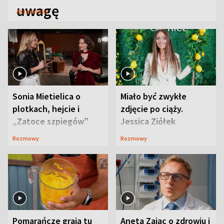
uwagę
Aktualności
Sonia Mietielica o
Miało być zwykłe
plotkach, hejcie i
zdjęcie po ciąży.
„Zatoce szpiegów”
Jessica Ziółek
wywołała lawinę
Rozmowy
Rozmowy
komentarzy
Pomarańcze grają tu
Aneta Zając o zdrowiu i