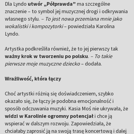
Dla Lyndo
utwór „Półprawda”
ma szczególne
znaczenie – to symbol jej muzycznej drogi i odkrywania
własnego stylu.
– To jest nowa przemiana mnie jako
wokalistki i kompozytorki
– powiedziała Karolina
Lyndo.
Artystka podkreśliła również, że to jej pierwszy tak
ważny krok w tworzeniu po polsku
.
– To takie
pierwsze moje muzyczne dziecko
– dodała.
Wrażliwość, która łączy
Choć artystki różnią się doświadczeniem, szybko
okazało się, że łączy je podobna emocjonalność i
sposób odczuwania muzyki. Kasia Moś nie ukrywała, że
widzi w Karolinie ogromny potencjał
i chce ją
wspierać w dalszym rozwoju. Zapowiedziała, że
chciałaby zaprosić ją na swoją trasę koncertową i dalej