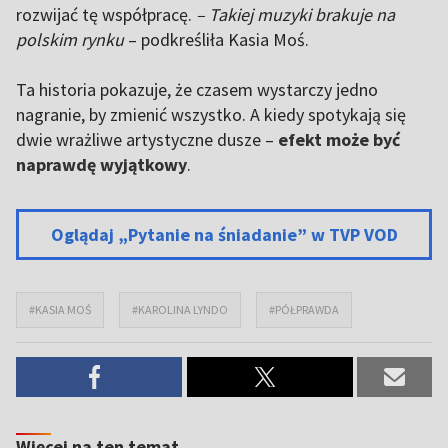
rozwijać tę współpracę.
– Takiej muzyki brakuje na
polskim rynku
– podkreśliła Kasia Moś.
Ta historia pokazuje, że czasem wystarczy jedno
nagranie, by zmienić wszystko. A kiedy spotykają się
dwie wrażliwe artystyczne dusze –
efekt może być
naprawdę wyjątkowy
.
Oglądaj „Pytanie na śniadanie” w TVP VOD
#KASIA MOŚ
#KAROLINA LYNDO
#PÓŁPRAWDA
Więcej na ten temat