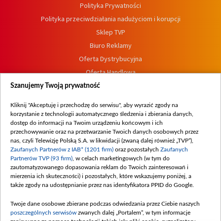
Polityka Prywatności
Polityka przeciwdziałania nadużyciom i korupcji
Sklep TVP
Biuro Reklamy
Oferta Dystrybucyjna
Oferta Handlowa
Dostępność
Szanujemy Twoją prywatność
Moje zgody
Kliknij "Akceptuję i przechodzę do serwisu", aby wyrazić zgody na
Procedura zgłoszeń wewnętrznych
korzystanie z technologii automatycznego śledzenia i zbierania danych,
dostęp do informacji na Twoim urządzeniu końcowym i ich
przechowywanie oraz na przetwarzanie Twoich danych osobowych przez
nas, czyli Telewizję Polską S.A. w likwidacji (zwaną dalej również „TVP”),
Zaufanych Partnerów z IAB* (1201 firm)
oraz pozostałych
Zaufanych
Partnerów TVP (93 firm)
, w celach marketingowych (w tym do
zautomatyzowanego dopasowania reklam do Twoich zainteresowań i
mierzenia ich skuteczności) i pozostałych, które wskazujemy poniżej, a
także zgody na udostępnianie przez nas identyfikatora PPID do Google.
Twoje dane osobowe zbierane podczas odwiedzania przez Ciebie naszych
poszczególnych serwisów
zwanych dalej „Portalem”, w tym informacje