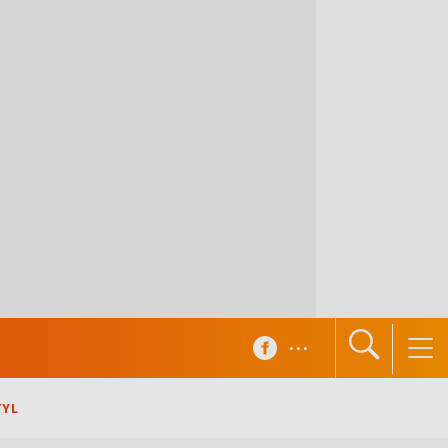
...
TYL