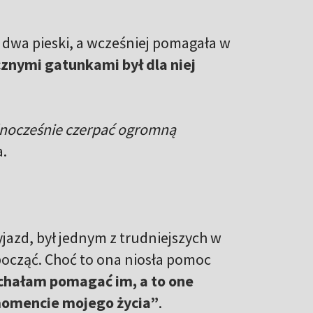
a dwa pieski, a wcześniej pomagała w
cznymi gatunkami był dla niej
dnocześnie czerpać ogromną
a.
azd, był jednym z trudniejszych w
dpocząć. Choć to ona niosła pomoc
chałam pomagać im, a to one
omencie mojego życia”
.