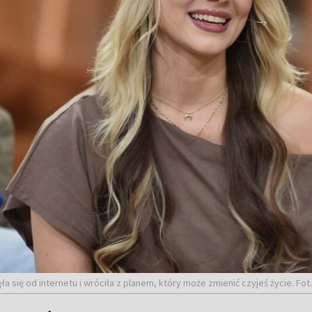
ięła się od internetu i wróciła z planem, który może zmienić czyjeś życie. 