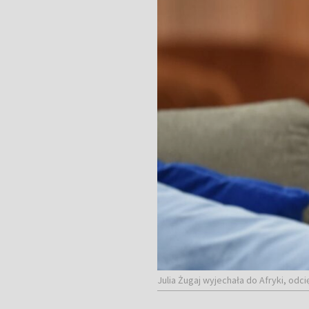
Julia Żugaj wyjechała do Afryki, odc