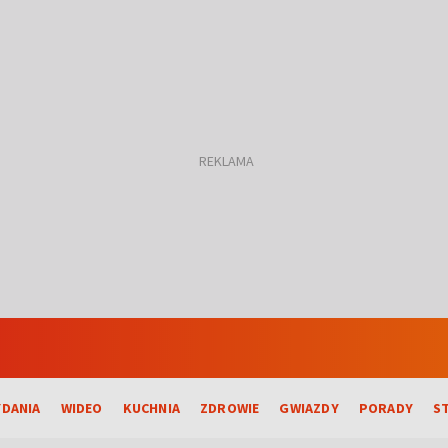
DANIA
WIDEO
KUCHNIA
ZDROWIE
GWIAZDY
PORADY
S