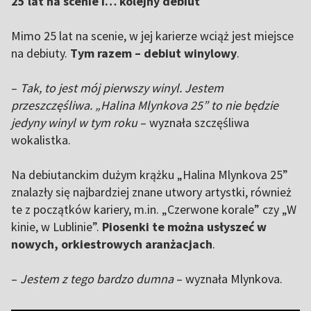
25 lat na scenie i… kolejny debiut
Mimo 25 lat na scenie, w jej karierze wciąż jest miejsce
na debiuty.
Tym razem – debiut winylowy
.
–
Tak, to jest mój pierwszy winyl. Jestem
przeszczęśliwa. „Halina Mlynkova 25” to nie będzie
jedyny winyl w tym roku
– wyznała szczęśliwa
wokalistka.
Na debiutanckim dużym krążku „Halina Mlynkova 25”
znalazły się najbardziej znane utwory artystki, również
te z początków kariery, m.in. „Czerwone korale” czy „W
kinie, w Lublinie”.
Piosenki te można usłyszeć w
nowych, orkiestrowych aranżacjach
.
–
Jestem z tego bardzo dumna
– wyznała Mlynkova.