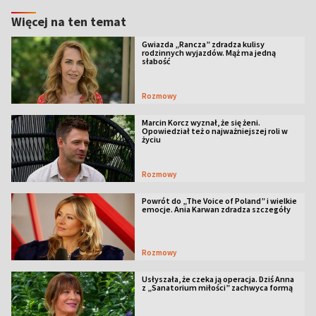
Więcej na ten temat
Gwiazda „Rancza” zdradza kulisy
rodzinnych wyjazdów. Mąż ma jedną
słabość
Rozmowy
Marcin Korcz wyznał, że się żeni.
Opowiedział też o najważniejszej roli w
życiu
Rozmowy
Powrót do „The Voice of Poland” i wielkie
emocje. Ania Karwan zdradza szczegóły
Rozmowy
Usłyszała, że czeka ją operacja. Dziś Anna
z „Sanatorium miłości” zachwyca formą