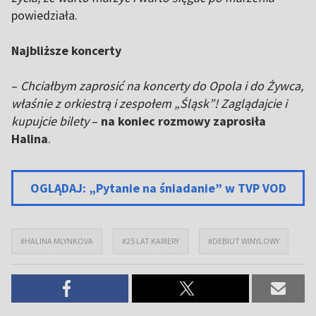
powiedziała.
Najbliższe koncerty
–
Chciałbym zaprosić na koncerty do Opola i do Żywca,
właśnie z orkiestrą i zespołem „Śląsk”! Zaglądajcie i
kupujcie bilety
–
na koniec rozmowy zaprosiła
Halina
.
OGLĄDAJ: „Pytanie na śniadanie” w TVP VOD
#HALINA MLYNKOVA
#25 LAT KARIERY
#DEBIUT WINYLOWY