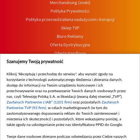
Merchandising (znaki)
Polityka Prywatności
Polityka przeciwdziałania nadużyciom i korupcji
Sklep TVP
Biuro Reklamy
Oferta Dystrybucyjna
Oferta Handlowa
Dostępność
Szanujemy Twoją prywatność
Moje zgody
Kliknij "Akceptuję i przechodzę do serwisu", aby wyrazić zgody na
Procedura zgłoszeń wewnętrznych
korzystanie z technologii automatycznego śledzenia i zbierania danych,
dostęp do informacji na Twoim urządzeniu końcowym i ich
przechowywanie oraz na przetwarzanie Twoich danych osobowych przez
nas, czyli Telewizję Polską S.A. w likwidacji (zwaną dalej również „TVP”),
Zaufanych Partnerów z IAB* (1201 firm)
oraz pozostałych
Zaufanych
Partnerów TVP (93 firm)
, w celach marketingowych (w tym do
zautomatyzowanego dopasowania reklam do Twoich zainteresowań i
mierzenia ich skuteczności) i pozostałych, które wskazujemy poniżej, a
także zgody na udostępnianie przez nas identyfikatora PPID do Google.
Twoje dane osobowe zbierane podczas odwiedzania przez Ciebie naszych