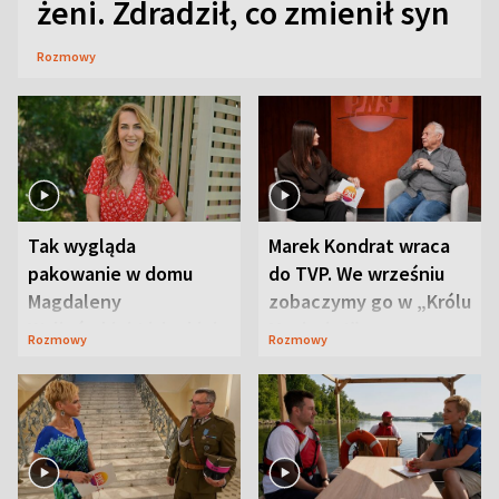
żeni. Zdradził, co zmienił syn
Rozmowy
Tak wygląda
Marek Kondrat wraca
pakowanie w domu
do TVP. We wrześniu
Magdaleny
zobaczymy go w „Królu
Waligórskiej-Lisieckiej.
Maciusiu I”
Rozmowy
Rozmowy
Mąż nie odpuszcza