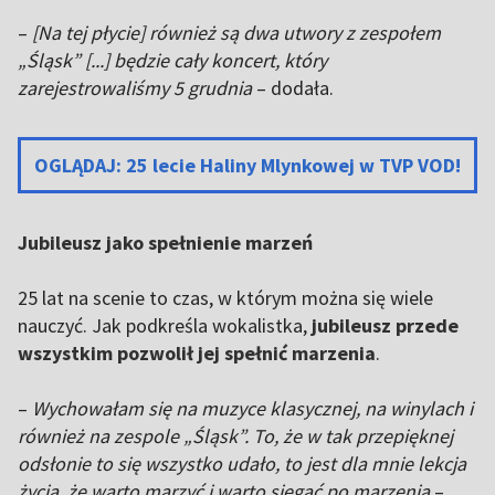
–
[Na tej płycie] również są dwa utwory z zespołem
„Śląsk” [...] będzie cały koncert, który
zarejestrowaliśmy 5 grudnia
– dodała.
OGLĄDAJ: 25 lecie Haliny Mlynkowej w TVP VOD!
Jubileusz jako spełnienie marzeń
25 lat na scenie to czas, w którym można się wiele
nauczyć. Jak podkreśla wokalistka,
jubileusz przede
wszystkim pozwolił jej spełnić marzenia
.
–
Wychowałam się na muzyce klasycznej, na winylach i
również na zespole „Śląsk”. To, że w tak przepięknej
odsłonie to się wszystko udało, to jest dla mnie lekcja
życia, że warto marzyć i warto sięgać po marzenia
–