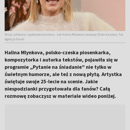
Winyl, orkiestra i spełnione marzenia – tak Halina Mlynkova świętuje 25-lecie kariery. Fot.
Agencja Forum
Halina Mlynkova, polsko-czeska piosenkarka,
kompozytorka i autorka tekstów, pojawiła się w
programie „Pytanie na śniadanie” nie tylko w
świetnym humorze, ale też z nową płytą. Artystka
świętuje swoje 25-lecie na scenie. Jakie
niespodzianki przygotowała dla fanów? Całą
rozmowę zobaczysz w materiale wideo poniżej.