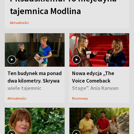
tajemnica Modlina
Aktualności
Ten budynek ma ponad
Nowa edycja „The
dwa kilometry. Skrywa
Voice Comeback
wiele tajemnic
Stage”. Ania Karwan
zapowiada
Aktualności
Rozmowy
niespodzianki