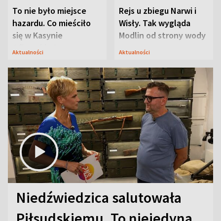
To nie było miejsce
Rejs u zbiegu Narwi i
hazardu. Co mieściło
Wisły. Tak wygląda
się w Kasynie
Modlin od strony wody
Oficerskim?
Aktualności
Aktualności
Niedźwiedzica salutowała
Piłsudskiemu. To niejedyna