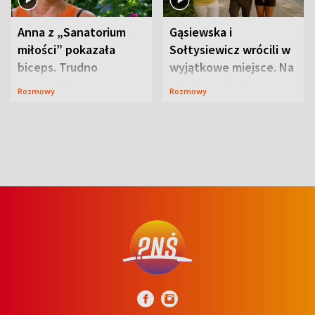
Anna z „Sanatorium
Gąsiewska i
miłości” pokazała
Sołtysiewicz wrócili w
biceps. Trudno
wyjątkowe miejsce. Na
uwierzyć, co przeszła
szlaku czekał
Rozmowy
Rozmowy
wcześniej
niedźwiedź