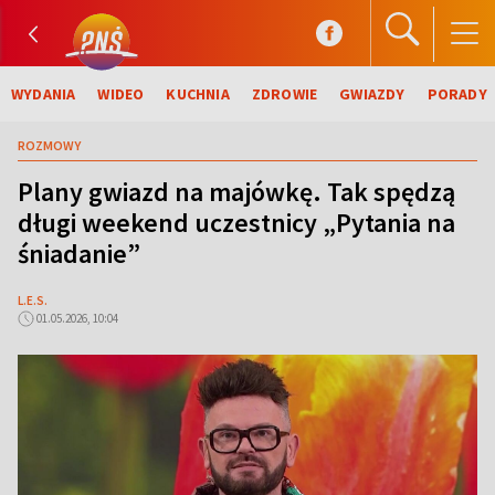
WYDANIA
WIDEO
KUCHNIA
ZDROWIE
GWIAZDY
PORADY
ROZMOWY
Plany gwiazd na majówkę. Tak spędzą
długi weekend uczestnicy „Pytania na
śniadanie”
L.E.S.
01.05.2026, 10:04