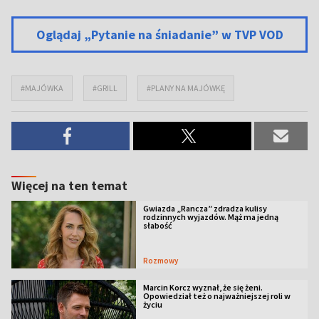
Oglądaj „Pytanie na śniadanie” w TVP VOD
#MAJÓWKA
#GRILL
#PLANY NA MAJÓWKĘ
Więcej na ten temat
Gwiazda „Rancza” zdradza kulisy
rodzinnych wyjazdów. Mąż ma jedną
słabość
Rozmowy
Marcin Korcz wyznał, że się żeni.
Opowiedział też o najważniejszej roli w
życiu