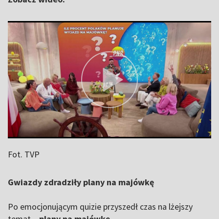
Fot. TVP
Gwiazdy zdradziły plany na majówkę
Po emocjonującym quizie przyszedł czas na lżejszy
temat –
plany na majówkę
.