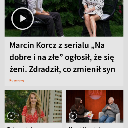
Marcin Korcz z serialu „Na
dobre i na złe” ogłosił, że się
żeni. Zdradził, co zmienił syn
Rozmowy