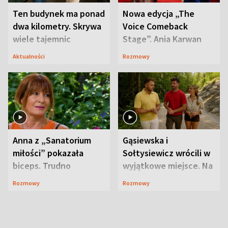
Ten budynek ma ponad
Nowa edycja „The
dwa kilometry. Skrywa
Voice Comeback
wiele tajemnic
Stage”. Ania Karwan
zapowiada
Aktualności
Rozmowy
niespodzianki
Anna z „Sanatorium
Gąsiewska i
miłości” pokazała
Sołtysiewicz wrócili w
biceps. Trudno
wyjątkowe miejsce. Na
uwierzyć, co przeszła
szlaku czekał
Rozmowy
Rozmowy
wcześniej
niedźwiedź