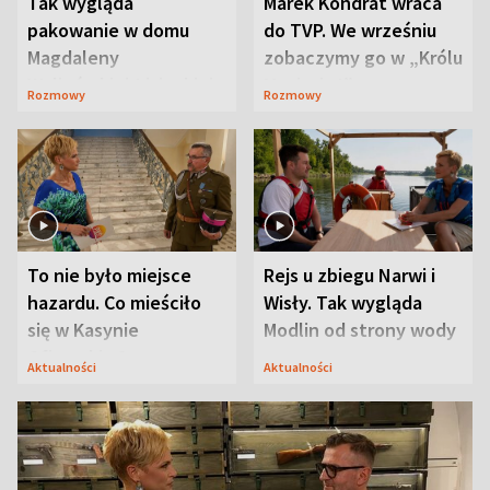
Tak wygląda
Marek Kondrat wraca
pakowanie w domu
do TVP. We wrześniu
Magdaleny
zobaczymy go w „Królu
Waligórskiej-Lisieckiej.
Maciusiu I”
Rozmowy
Rozmowy
Mąż nie odpuszcza
To nie było miejsce
Rejs u zbiegu Narwi i
hazardu. Co mieściło
Wisły. Tak wygląda
się w Kasynie
Modlin od strony wody
Oficerskim?
Aktualności
Aktualności