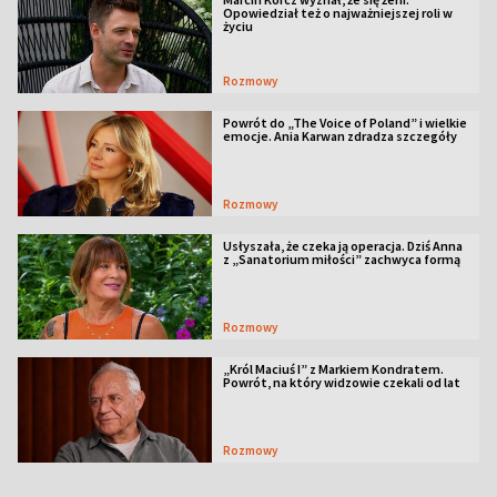
Opowiedział też o najważniejszej roli w
życiu
Rozmowy
Powrót do „The Voice of Poland” i wielkie
emocje. Ania Karwan zdradza szczegóły
Rozmowy
Usłyszała, że czeka ją operacja. Dziś Anna
z „Sanatorium miłości” zachwyca formą
Rozmowy
„Król Maciuś I” z Markiem Kondratem.
Powrót, na który widzowie czekali od lat
Rozmowy