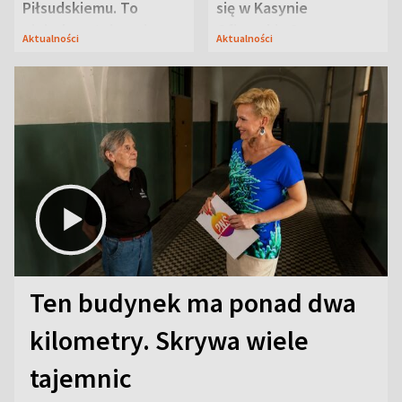
Piłsudskiemu. To
się w Kasynie
niejedyna tajemnica
Oficerskim?
Aktualności
Aktualności
Modlina
Ten budynek ma ponad dwa
kilometry. Skrywa wiele
tajemnic