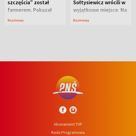
szczęścia” został
Sołtysiewicz wrócili w
farmerem. Pokazał
wyjątkowe miejsce. Na
swoje niezwykłe
szlaku czekał
Rozmowy
Rozmowy
ranczo
niedźwiedź
Abonament TVP
Rada Programowa