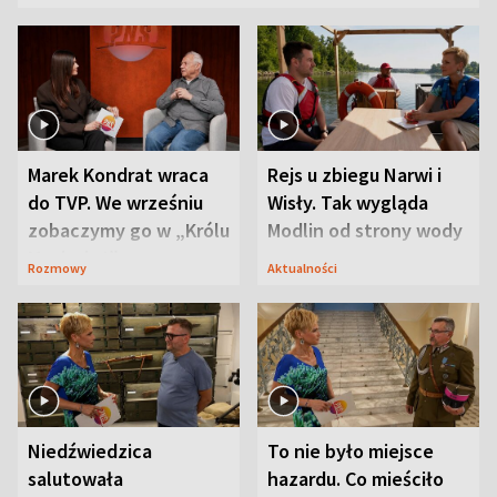
Marek Kondrat wraca
Rejs u zbiegu Narwi i
do TVP. We wrześniu
Wisły. Tak wygląda
zobaczymy go w „Królu
Modlin od strony wody
Maciusiu I”
Rozmowy
Aktualności
Niedźwiedzica
To nie było miejsce
salutowała
hazardu. Co mieściło