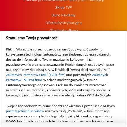
Sklep TVP
Biuro Reklamy
Oferta Dystrybucyjna
Oferta Handlowa
Dostępność
Szanujemy Twoją prywatność
Moje zgody
Kliknij "Akceptuję i przechodzę do serwisu", aby wyrazić zgody na
Procedura zgłoszeń wewnętrznych
korzystanie z technologii automatycznego śledzenia i zbierania danych,
dostęp do informacji na Twoim urządzeniu końcowym i ich
przechowywanie oraz na przetwarzanie Twoich danych osobowych przez
nas, czyli Telewizję Polską S.A. w likwidacji (zwaną dalej również „TVP”),
Zaufanych Partnerów z IAB* (1201 firm)
oraz pozostałych
Zaufanych
Partnerów TVP (93 firm)
, w celach marketingowych (w tym do
zautomatyzowanego dopasowania reklam do Twoich zainteresowań i
mierzenia ich skuteczności) i pozostałych, które wskazujemy poniżej, a
także zgody na udostępnianie przez nas identyfikatora PPID do Google.
Twoje dane osobowe zbierane podczas odwiedzania przez Ciebie naszych
poszczególnych serwisów
zwanych dalej „Portalem”, w tym informacje
zapisywane za pomocą technologii takich jak: pliki cookie, sygnalizatory
WWW lub innych podobnych technologii umożliwiających świadczenie
dopasowanych i bezpiecznych usług, personalizację treści oraz reklam,