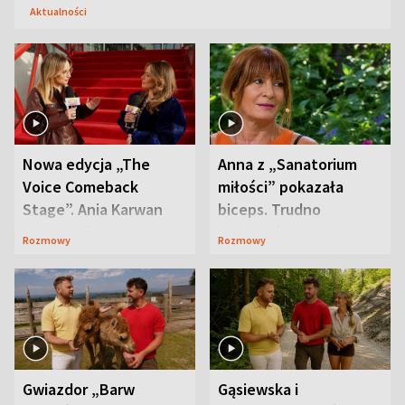
Aktualności
Nowa edycja „The
Anna z „Sanatorium
Voice Comeback
miłości” pokazała
Stage”. Ania Karwan
biceps. Trudno
zapowiada
uwierzyć, co przeszła
Rozmowy
Rozmowy
niespodzianki
wcześniej
Gwiazdor „Barw
Gąsiewska i