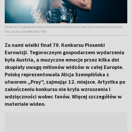
Świetnie przygotowana Alicja Szemplińska doskonale czuła się na eurowizyjnej scenie.
Fot. Sarah Louise Bennett/ EBU
Za nami wielki finał 70. Konkursu Piosenki
Eurowizji. Tegorocznym gospodarzem wydarzenia
była Austria, a muzyczne emocje przez kilka dni
skupiały uwagę milionów widzów w całej Europie.
Polskę reprezentowała Alicja Szemplińska z
utworem „Pray”, zajmując 12. miejsce. Artystka po
zakończeniu konkursu nie kryła wzruszenia i
wdzięczności wobec fanów. Więcej szczegółów w
materiale wideo.