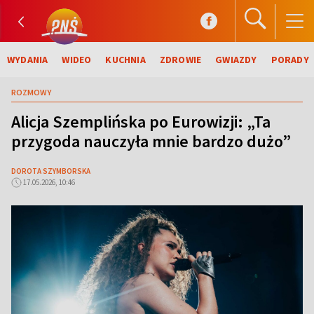
WYDANIA
WIDEO
KUCHNIA
ZDROWIE
GWIAZDY
PORADY
ROZMOWY
Alicja Szemplińska po Eurowizji: „Ta
przygoda nauczyła mnie bardzo dużo”
DOROTA SZYMBORSKA
17.05.2026, 10:46